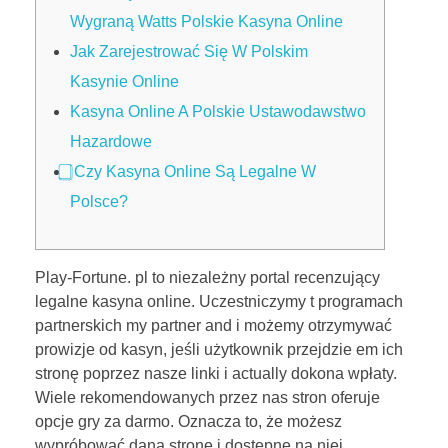
Wygraną Watts Polskie Kasyna Online
Jak Zarejestrować Się W Polskim
Kasynie Online
Kasyna Online A Polskie Ustawodawstwo
Hazardowe
⃣ Czy Kasyna Online Są Legalne W
Polsce?
Play-Fortune. pl to niezależny portal recenzujący
legalne kasyna online. Uczestniczymy t programach
partnerskich my partner and i możemy otrzymywać
prowizje od kasyn, jeśli użytkownik przejdzie em ich
stronę poprzez nasze linki i actually dokona wpłaty.
Wiele rekomendowanych przez nas stron oferuje
opcje gry za darmo. Oznacza to, że możesz
wypróbować daną stronę i dostępne na niej