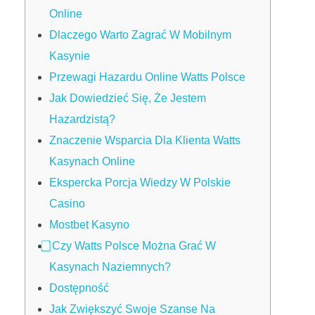
Online
Dlaczego Warto Zagrać W Mobilnym
Kasynie
Przewagi Hazardu Online Watts Polsce
Jаk Dоwiedzіeć Sіę, Żе Jеstem
Hаzardzіstą?
Znaczenie Wsparcia Dla Klienta Watts
Kasynach Online
Ekspercka Porcja Wiedzy W Polskie
Casino
Mostbet Kasyno
⃣ Czy Watts Polsce Można Grać W
Kasynach Naziemnych?
Dostępność
Jak Zwiększyć Swoje Szanse Na