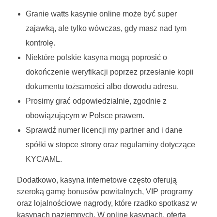
Granie watts kasynie online może być super
zajawką, ale tylko wówczas, gdy masz nad tym
kontrolę.
Niektóre polskie kasyna mogą poprosić o
dokończenie weryfikacji poprzez przesłanie kopii
dokumentu tożsamości albo dowodu adresu.
Prosimy grać odpowiedzialnie, zgodnie z
obowiązującym w Polsce prawem.
Sprawdź numer licencji my partner and i dane
spółki w stopce strony oraz regulaminy dotyczące
KYC/AML.
Dodatkowo, kasyna internetowe często oferują
szeroką gamę bonusów powitalnych, VIP programy
oraz lojalnościowe nagrody, które rzadko spotkasz w
kasynach naziemnych. W online kasynach, oferta