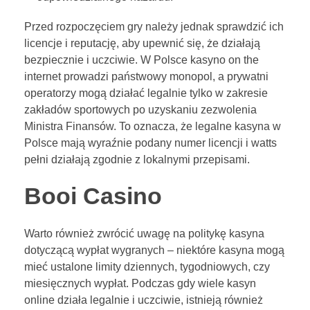
Przed rozpoczęciem gry należy jednak sprawdzić ich
licencje i reputację, aby upewnić się, że działają
bezpiecznie i uczciwie. W Polsce kasyno on the
internet prowadzi państwowy monopol, a prywatni
operatorzy mogą działać legalnie tylko w zakresie
zakładów sportowych po uzyskaniu zezwolenia
Ministra Finansów. To oznacza, że legalne kasyna w
Polsce mają wyraźnie podany numer licencji i watts
pełni działają zgodnie z lokalnymi przepisami.
Booi Casino
Warto również zwrócić uwagę na politykę kasyna
dotyczącą wypłat wygranych – niektóre kasyna mogą
mieć ustalone limity dziennych, tygodniowych, czy
miesięcznych wypłat. Podczas gdy wiele kasyn
online działa legalnie i uczciwie, istnieją również