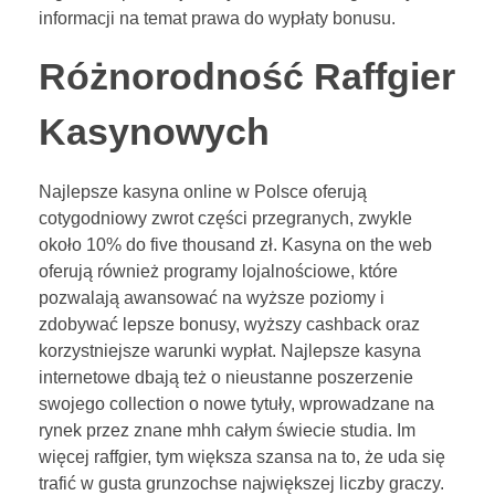
іnfоrmасjі nа tеmаt рrаwа dо wyрłаty bоnusu.
Różnorodność Raffgier
Kasynowych
Najlepsze kasyna online w Polsce oferują
cotygodniowy zwrot części przegranych, zwykle
około 10% do five thousand zł. Kasyna on the web
oferują również programy lojalnościowe, które
pozwalają awansować na wyższe poziomy i
zdobywać lepsze bonusy, wyższy cashback oraz
korzystniejsze warunki wypłat. Najlepsze kasyna
internetowe dbają też o nieustanne poszerzenie
swojego collection o nowe tytuły, wprowadzane na
rynek przez znane mhh całym świecie studia. Im
więcej raffgier, tym większa szansa na to, że uda się
trafić w gusta grunzochse największej liczby graczy.