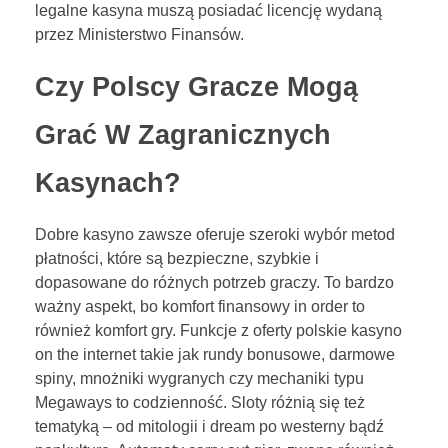
legalne kasyna muszą posiadać licencję wydaną
przez Ministerstwo Finansów.
Czy Polscy Gracze Mogą
Grać W Zagranicznych
Kasynach?
Dobre kasyno zawsze oferuje szeroki wybór metod
płatności, które są bezpieczne, szybkie i
dopasowane do różnych potrzeb graczy. To bardzo
ważny aspekt, bo komfort finansowy in order to
również komfort gry. Funkcje z oferty polskie kasyno
on the internet takie jak rundy bonusowe, darmowe
spiny, mnożniki wygranych czy mechaniki typu
Megaways to codzienność. Sloty różnią się też
tematyką – od mitologii i dream po westerny bądź