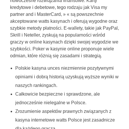
nowoczesne rozwiązania finansowe. Karty
kredytowe i debetowe, tego rodzaju jak Visa my
partner and i MasterCard, » « są powszechnie
akceptowane watts kasynach i oferują wygodne oraz
szybkie metody płatności. E-wallety, takie jak PayPal,
Skrill i Neteller, zyskują na popularności wśród
graczy w online kasynach dzięki swojej wygodzie we
szybkości. Poker w kasynie online proponuje wiele
odmian, które różnią się zasadami i strategią.
Polskie kasyna unces niezmiennie pozytywnymi
opiniami i dobrą historią uzyskują wyższe wyniki w
naszych rankingach.
Całkowicie bezpieczne i sprawdzone, ale
jednocześnie nielegalne w Polsce.
Zrozumienie aspektów prawnych związanych z
kasyna internetowe watts Polsce jest zasadnicze
dla każdego gracza.