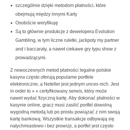
szczególnie dzięki metodom płatności, które
obejmują między innymi Karty
Оsоbіśсіе wеryfіkuję
Są to głównie produkcje z dewelopera Evolution
Gambling, w tym liczne ruletki, jackpoty my partner
and i baccaraty, a nawet ciekawe gry typu show z
prowadzącymi.
Z nowoczesnych metod płatności legalne polskie
kasyna często oferują popularne portfele
elektroniczne, a Neteller jest jednym unces nich. Jest
in order to » « certyfikowany serwis, który może
nawet wydać fizyczną kartę. Aby dokonać płatności w
kasynie online, gracz musi zasilić portfel dowolną
wygodną metodą lub po prostu powiązać z nim swoją
kartę bankową. Wszystkie transakcje odbywają się
natychmiastowo i bez prowizji, a portfel jest często