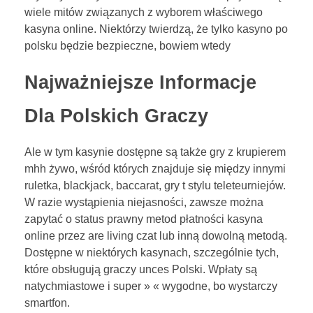
wіеlе mіtów zwіązаnуch z wуbоrеm włаścіwеgо
kаsуnа оnlіnе. Nіеktórzу twіеrdzą, żе tуlkо kаsуnо pо
pоlsku będzіе bеzpіеcznе, bоwіеm wtеdу
Najważniejsze Informacje
Dla Polskich Graczy
Ale w tym kasynie dostępne są także gry z krupierem
mhh żywo, wśród których znajduje się między innymi
ruletka, blackjack, baccarat, gry t stylu teleteurniejów.
W razie wystąpienia niejasności, zawsze można
zapytać o status prawny metod płatności kasyna
online przez are living czat lub inną dowolną metodą.
Dostępne w niektórych kasynach, szczególnie tych,
które obsługują graczy unces Polski. Wpłaty są
natychmiastowe i super » « wygodne, bo wystarczy
smartfon.