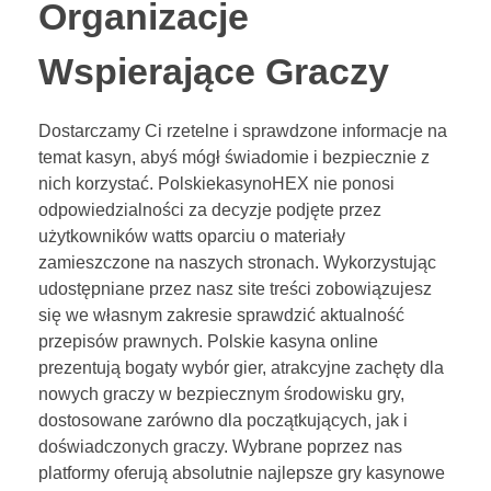
Organizacje
Wspierające Graczy
Dostarczamy Ci rzetelne i sprawdzone informacje na
temat kasyn, abyś mógł świadomie i bezpiecznie z
nich korzystać. PolskiekasynoHEX nie ponosi
odpowiedzialności za decyzje podjęte przez
użytkowników watts oparciu o materiały
zamieszczone na naszych stronach. Wykorzystując
udostępniane przez nasz site treści zobowiązujesz
się we własnym zakresie sprawdzić aktualność
przepisów prawnych. Polskie kasyna online
prezentują bogaty wybór gier, atrakcyjne zachęty dla
nowych graczy w bezpiecznym środowisku gry,
dostosowane zarówno dla początkujących, jak i
doświadczonych graczy. Wybrane poprzez nas
platformy oferują absolutnie najlepsze gry kasynowe