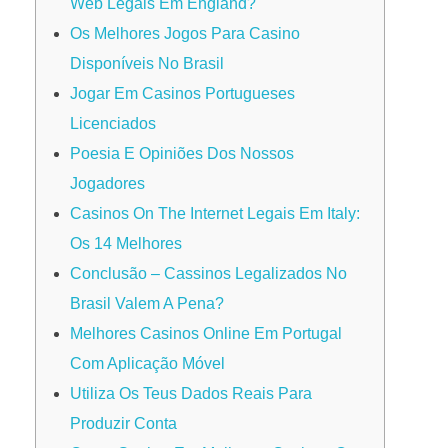
Web Legais Em England?
Os Melhores Jogos Para Casino
Disponíveis No Brasil
Jogar Em Casinos Portugueses
Licenciados
Poesia E Opiniões Dos Nossos
Jogadores
Casinos On The Internet Legais Em Italy:
Os 14 Melhores
Conclusão – Cassinos Legalizados No
Brasil Valem A Pena?
Melhores Casinos Online Em Portugal
Com Aplicação Móvel
Utiliza Os Teus Dados Reais Para
Produzir Conta