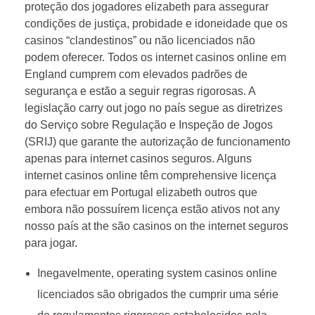
proteção dos jogadores elizabeth para assegurar
condições de justiça, probidade e idoneidade que os
casinos “clandestinos” ou não licenciados não
podem oferecer. Todos os internet casinos online em
England cumprem com elevados padrões de
segurança e estão a seguir regras rigorosas. A
legislação carry out jogo no país segue as diretrizes
do Serviço sobre Regulação e Inspeção de Jogos
(SRIJ) que garante the autorização de funcionamento
apenas para internet casinos seguros. Alguns
internet casinos online têm comprehensive licença
para efectuar em Portugal elizabeth outros que
embora não possuírem licença estão ativos not any
nosso país at the são casinos on the internet seguros
para jogar.
Inegavelmente, operating system casinos online
licenciados são obrigados the cumprir uma série