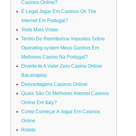
Casinos Online?
É Legal Jogar Em Casinos On The
Internet Em Portugal?
Slots Mais Vistas
Tenho De Reembolsar Impostos Sobre
Operating-system Meus Ganhos Em
Melhores Casino Na Portugal?
Diverte-te A Valer Zero Casino Online
Bacanaplay
Desvantagens Casinos Online:
Quais São Os Melhores Internet Casinos
Online Em Italy?
Como Começar A Jogar Em Casinos
Online
Roleta