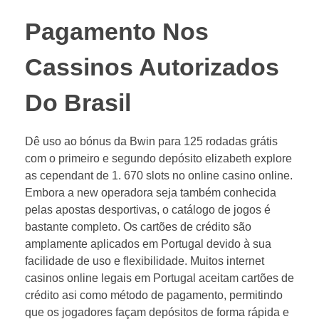
Pagamento Nos
Cassinos Autorizados
Do Brasil
Dê uso ao bónus da Bwin para 125 rodadas grátis
com o primeiro e segundo depósito elizabeth explore
as cependant de 1. 670 slots no online casino online.
Embora a new operadora seja também conhecida
pelas apostas desportivas, o catálogo de jogos é
bastante completo. Os cartões de crédito são
amplamente aplicados em Portugal devido à sua
facilidade de uso e flexibilidade. Muitos internet
casinos online legais em Portugal aceitam cartões de
crédito asi como método de pagamento, permitindo
que os jogadores façam depósitos de forma rápida e