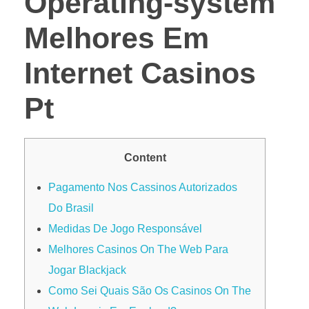
Operating-system
Melhores Em
Internet Casinos
Pt
Content
Pagamento Nos Cassinos Autorizados
Do Brasil
Medidas De Jogo Responsável
Melhores Casinos On The Web Para
Jogar Blackjack
Como Sei Quais São Os Casinos On The