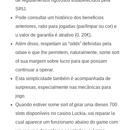
de regulamentos rigorosos estabelecidos pela
SRIJ.
Pode consultar um histórico dos beneficios
anteriores, ratio para jogadas (par/ímpar ou cor) e
u valor de garantía é atrativo (0, 20€).
Além disso, respeitam as “odds” definidas pela
odaie e que lhe permitem, naturalmente, some sort
of sua margem sobre lucro para que possam
continuar a operar.
Esta simplicidade também é acompanhada de
surpresas, especialmente nas mecânicas para
jogo.
Quando estiver some sort of girar uma dieses 700
slots disponíveis no casino Luckia, vai reparar la
cual aparece um funzionario abaixo do game com