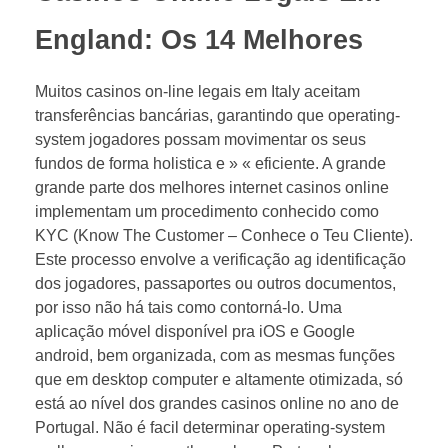
England: Os 14 Melhores
Muitos casinos on-line legais em Italy aceitam
transferências bancárias, garantindo que operating-
system jogadores possam movimentar os seus
fundos de forma holistica e » « eficiente. A grande
grande parte dos melhores internet casinos online
implementam um procedimento conhecido como
KYC (Know The Customer – Conhece o Teu Cliente).
Este processo envolve a verificação ag identificação
dos jogadores, passaportes ou outros documentos,
por isso não há tais como contorná-lo. Uma
aplicação móvel disponível pra iOS e Google
android, bem organizada, com as mesmas funções
que em desktop computer e altamente otimizada, só
está ao nível dos grandes casinos online no ano de
Portugal. Não é facil determinar operating-system