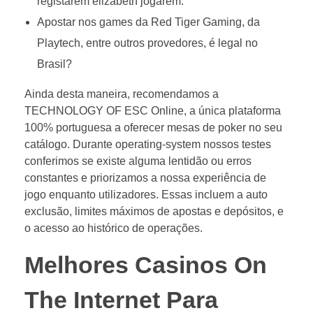
registarem elizabeth jogarem.
Apostar nos games da Red Tiger Gaming, da
Playtech, entre outros provedores, é legal no
Brasil?
Ainda desta maneira, recomendamos a
TECHNOLOGY OF ESC Online, a única plataforma
100% portuguesa a oferecer mesas de poker no seu
catálogo. Durante operating-system nossos testes
conferimos se existe alguma lentidão ou erros
constantes e priorizamos a nossa experiência de
jogo enquanto utilizadores. Essas incluem a auto
exclusão, limites máximos de apostas e depósitos, e
o acesso ao histórico de operações.
Melhores Casinos On
The Internet Para