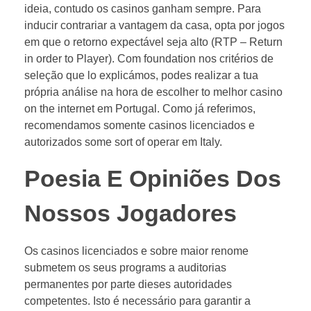
ideia, contudo os casinos ganham sempre. Para
inducir contrariar a vantagem da casa, opta por jogos
em que o retorno expectável seja alto (RTP – Return
in order to Player). Com foundation nos critérios de
seleção que lo explicámos, podes realizar a tua
própria análise na hora de escolher to melhor casino
on the internet em Portugal. Como já referimos,
recomendamos somente casinos licenciados e
autorizados some sort of operar em Italy.
Poesia E Opiniões Dos
Nossos Jogadores
Os casinos licenciados e sobre maior renome
submetem os seus programs a auditorias
permanentes por parte dieses autoridades
competentes. Isto é necessário para garantir a