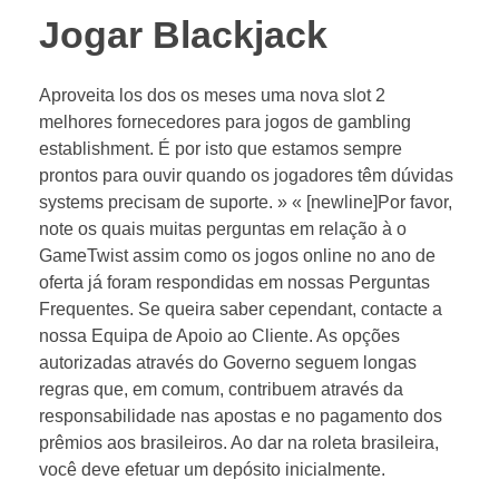
Jogar Blackjack
Aproveita los dos os meses uma nova slot 2
melhores fornecedores para jogos de gambling
establishment. É por isto que estamos sempre
prontos para ouvir quando os jogadores têm dúvidas
systems precisam de suporte. » « [newline]Por favor,
note os quais muitas perguntas em relação à o
GameTwist assim como os jogos online no ano de
oferta já foram respondidas em nossas Perguntas
Frequentes. Se queira saber cependant, contacte a
nossa Equipa de Apoio ao Cliente. As opções
autorizadas através do Governo seguem longas
regras que, em comum, contribuem através da
responsabilidade nas apostas e no pagamento dos
prêmios aos brasileiros. Ao dar na roleta brasileira,
você deve efetuar um depósito inicialmente.