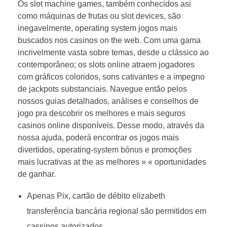
Os slot machine games, também conhecidos asi
como máquinas de frutas ou slot devices, são
inegavelmente, operating system jogos mais
buscados nos casinos on the web. Com uma gama
incrivelmente vasta sobre temas, desde u clássico ao
contemporâneo; os slots online atraem jogadores
com gráficos coloridos, sons cativantes e a impegno
de jackpots substanciais. Navegue então pelos
nossos guias detalhados, análises e conselhos de
jogo pra descobrir os melhores e mais seguros
casinos online disponíveis. Desse modo, através da
nossa ajuda, poderá encontrar os jogos mais
divertidos, operating-system bónus e promoções
mais lucrativas at the as melhores » « oportunidades
de ganhar.
Apenas Pix, cartão de débito elizabeth
transferência bancária regional são permitidos em
cassinos autorizados.