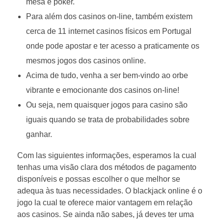
mesa e poker.
Para além dos casinos on-line, também existem
cerca de 11 internet casinos físicos em Portugal
onde pode apostar e ter acesso a praticamente os
mesmos jogos dos casinos online.
Acima de tudo, venha a ser bem-vindo ao orbe
vibrante e emocionante dos casinos on-line!
Ou seja, nem quaisquer jogos para casino são
iguais quando se trata de probabilidades sobre
ganhar.
Com las siguientes informações, esperamos la cual
tenhas uma visão clara dos métodos de pagamento
disponíveis e possas escolher o que melhor se
adequa às tuas necessidades. O blackjack online é o
jogo la cual te oferece maior vantagem em relação
aos casinos. Se ainda não sabes, já deves ter uma