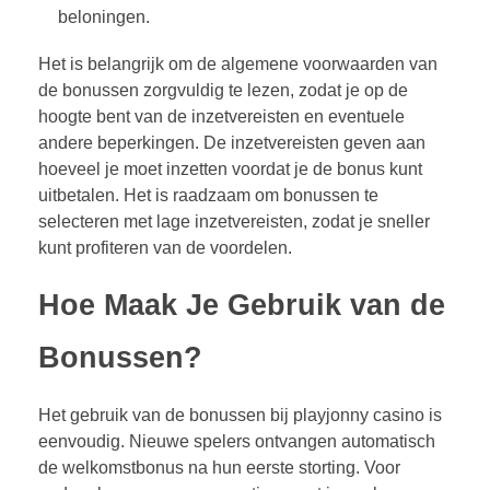
beloningen.
Het is belangrijk om de algemene voorwaarden van
de bonussen zorgvuldig te lezen, zodat je op de
hoogte bent van de inzetvereisten en eventuele
andere beperkingen. De inzetvereisten geven aan
hoeveel je moet inzetten voordat je de bonus kunt
uitbetalen. Het is raadzaam om bonussen te
selecteren met lage inzetvereisten, zodat je sneller
kunt profiteren van de voordelen.
Hoe Maak Je Gebruik van de
Bonussen?
Het gebruik van de bonussen bij playjonny casino is
eenvoudig. Nieuwe spelers ontvangen automatisch
de welkomstbonus na hun eerste storting. Voor