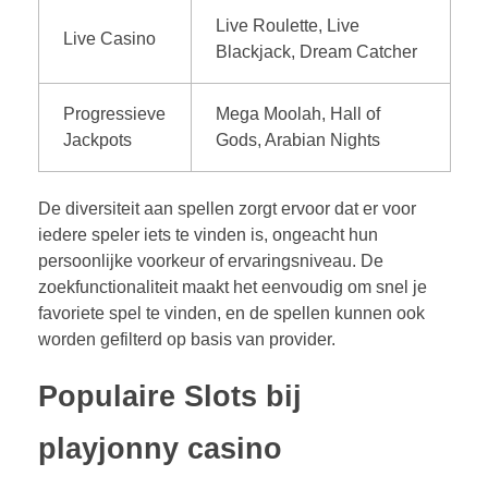
Live Roulette, Live
Live Casino
Blackjack, Dream Catcher
Progressieve
Mega Moolah, Hall of
Jackpots
Gods, Arabian Nights
De diversiteit aan spellen zorgt ervoor dat er voor
iedere speler iets te vinden is, ongeacht hun
persoonlijke voorkeur of ervaringsniveau. De
zoekfunctionaliteit maakt het eenvoudig om snel je
favoriete spel te vinden, en de spellen kunnen ook
worden gefilterd op basis van provider.
Populaire Slots bij
playjonny casino