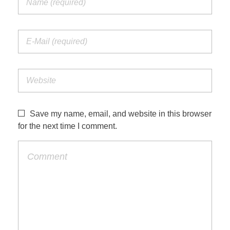
Save my name, email, and website in this browser
for the next time I comment.