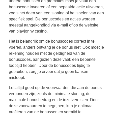
andere bonussen en promoties moet je vaak een
bonuscode invoeren of een bepaalde actie uitvoeren,
zoals het doen van een storting of het spelen van een
specifiek spel. De bonuscodes en acties worden
meestal aangekondigd via e-mail of op de website
van playjonny casino.
Het is belangrijk om de bonuscodes correct in te
voeren, anders ontvang je de bonus niet. Ook moet je
rekening houden met de geldigheid van de
bonuscodes, aangezien deze vaak een beperkte
looptijd hebben. Door de bonuscodes tijdig te
gebruiken, zorg je ervoor dat je geen kansen
misloopt.
Let altijd goed op de voorwaarden die aan de bonus
verbonden zijn, zoals de minimale storting, de
maximale bonusbedrag en de inzetvereisten. Door
deze voorwaarden te begrijpen, kun je optimaal
profiteren van de bonussen en vermijd je