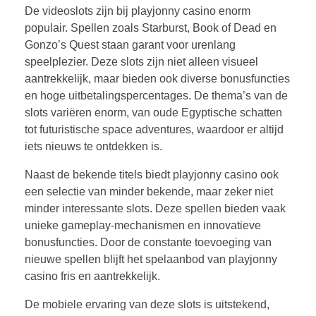
De videoslots zijn bij playjonny casino enorm
populair. Spellen zoals Starburst, Book of Dead en
Gonzo’s Quest staan garant voor urenlang
speelplezier. Deze slots zijn niet alleen visueel
aantrekkelijk, maar bieden ook diverse bonusfuncties
en hoge uitbetalingspercentages. De thema’s van de
slots variëren enorm, van oude Egyptische schatten
tot futuristische space adventures, waardoor er altijd
iets nieuws te ontdekken is.
Naast de bekende titels biedt playjonny casino ook
een selectie van minder bekende, maar zeker niet
minder interessante slots. Deze spellen bieden vaak
unieke gameplay-mechanismen en innovatieve
bonusfuncties. Door de constante toevoeging van
nieuwe spellen blijft het spelaanbod van playjonny
casino fris en aantrekkelijk.
De mobiele ervaring van deze slots is uitstekend,