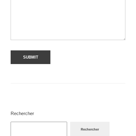
Rechercher
Rechercher