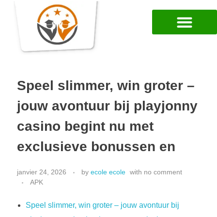
Speel slimmer, win groter –
jouw avontuur bij playjonny
casino begint nu met
exclusieve bonussen en
janvier 24, 2026
by
ecole ecole
with
no comment
APK
Speel slimmer, win groter – jouw avontuur bij