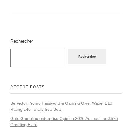
Rechercher
Rechercher
RECENT POSTS
BetVictor Promo Password & Gaming Give: Wager £10
Rating £40 Totally free Bets
Guts Gambling enterprise Opinion 2026 As much as $575
Greeting Extra