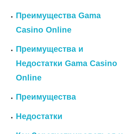
Преимущества Gama
Casino Online
Преимущества и
Недостатки Gama Casino
Online
Преимущества
Недостатки