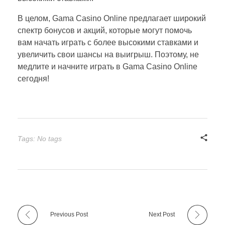
В целом, Gama Casino Online предлагает широкий
спектр бонусов и акций, которые могут помочь
вам начать играть с более высокими ставками и
увеличить свои шансы на выигрыш. Поэтому, не
медлите и начните играть в Gama Casino Online
сегодня!
Tags: No tags
Previous Post
Next Post