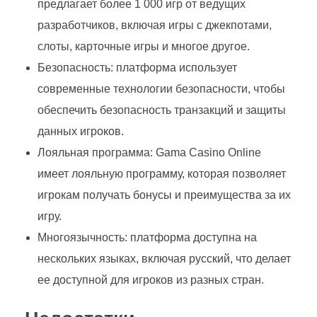
предлагает более 1 000 игр от ведущих
разработчиков, включая игры с джекпотами,
слоты, карточные игры и многое другое.
Безопасность: платформа использует
современные технологии безопасности, чтобы
обеспечить безопасность транзакций и защиты
данных игроков.
Лояльная программа: Gama Casino Online
имеет лояльную программу, которая позволяет
игрокам получать бонусы и преимущества за их
игру.
Многоязычность: платформа доступна на
нескольких языках, включая русский, что делает
ее доступной для игроков из разных стран.