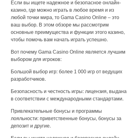
Если вы ищете надежное и безопасное онлайн-
казино, где можно играть в любое время и из
любой точки мира, то Gama Casino Online – это
ваш выбор. В этом обзоре мы рассмотрим
основные преимущества и функции этого казино,
чтобы помочь вам начать играть успешно.
Вот почему Gama Casino Online является лучшим
выбором для игроков:
Большой выбор игр: более 1 000 игр от ведущих
разработчиков.
Безопасность и честность игры: лицензия, выдана
в соответствии с международными стандартами.
Привлекательные бонусы и программы
лояльности: приветственные бонусы, бонусы за
депозит и другие.