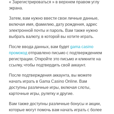
« Зарегистрироваться » в верхнем правом углу
экрана.
Затем, вам нужно ввести свои личные данные,
включая имя, фамилию, дату рождения, адрес
электронной почты и пароль. Вам также нужно
выбрать валюту, в которой вы хотите играть.
После ввода данных, вам будет
gama casino
промокод
отправлено письмо с подтверждением
регистрации. Откройте это письмо и кликните на
ссылку, чтобы подтвердить свой аккаунт.
После подтверждения аккаунта, вы можете
начать играть в Gama Casino Online. Вам
доступны различные игры, включая слоты,
карточные игры, рулетку и другие.
Вам также доступны различные бонусы и акции,
которые могут помочь вам начать играть с более