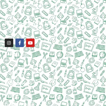
d’équilibre entre l’éducation, l’art, le sport, la
culture et le respect de l’environnement.
RÉSEAUX SOCIAUX
MENU
Acceuil
Vie Scolaire
Actualité
Contacter-Nous