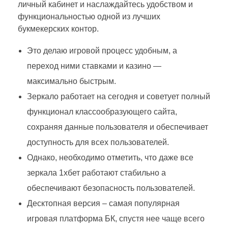
личный кабинет и наслаждайтесь удобством и
функциональностью одной из лучших
букмекерских контор.
Это делаю игровой процесс удобным, а
переход ними ставками и казино —
максимально быстрым.
Зеркало работает на сегодня и советует полный
функционал классообразующего сайта,
сохраняя данные пользователя и обеспечивает
доступность для всех пользователей.
Однако, необходимо отметить, что даже все
зеркала 1хбет работают стабильно а
обеспечивают безопасность пользователей.
Десктопная версия – самая популярная
игровая платформа БК, спустя нее чаще всего