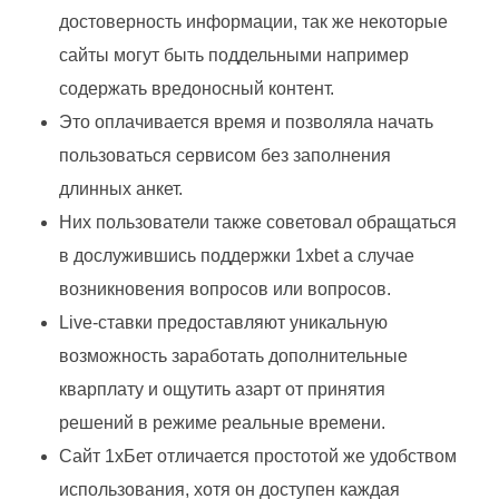
достоверность информации, так же некоторые
сайты могут быть поддельными например
содержать вредоносный контент.
Это оплачивается время и позволяла начать
пользоваться сервисом без заполнения
длинных анкет.
Них пользователи также советовал обращаться
в дослужившись поддержки 1xbet а случае
возникновения вопросов или вопросов.
Live-ставки предоставляют уникальную
возможность заработать дополнительные
кварплату и ощутить азарт от принятия
решений в режиме реальные времени.
Сайт 1хБет отличается простотой же удобством
использования, хотя он доступен каждая