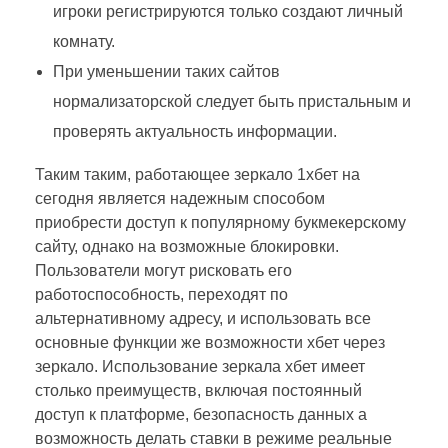
игроки регистрируются только создают личный
комнату.
При уменьшении таких сайтов
нормализаторской следует быть пристальным и
проверять актуальность информации.
Таким таким, работающее зеркало 1хбет на
сегодня является надежным способом
приобрести доступ к популярному букмекерскому
сайту, однако на возможные блокировки.
Пользователи могут рисковать его
работоспособность, переходят по
альтернативному адресу, и использовать все
основные функции же возможности хбет через
зеркало. Использование зеркала хбет имеет
столько преимуществ, включая постоянный
доступ к платформе, безопасность данных а
возможность делать ставки в режиме реальные