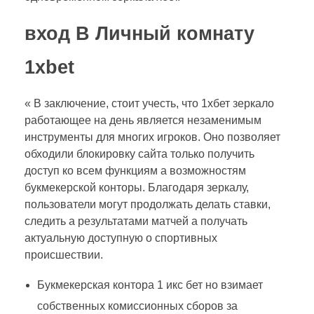
вход В Личный комнату
1xbet
« В заключение, стоит учесть, что 1хбет зеркало
работающее на день является незаменимым
инструменты для многих игроков. Оно позволяет
обходили блокировку сайта только получить
доступ ко всем функциям а возможностям
букмекерской конторы. Благодаря зеркалу,
пользователи могут продолжать делать ставки,
следить а результатами матчей а получать
актуальную доступную о спортивных
происшествии.
Букмекерская контора 1 икс бет но взимает
собственных комиссионных сборов за