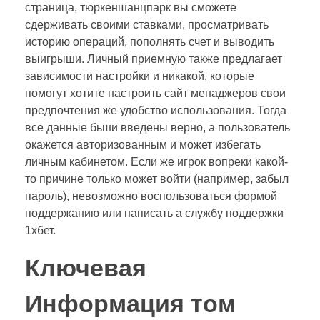
страница, тюркеншанцпарк вы сможете
сдерживать своими ставками, просматривать
историю операций, пополнять счет и выводить
выигрыши. Личный приемную также предлагает
зависимости настройки и никакой, которые
помогут хотите настроить сайт менаджеров свои
предпочтения же удобство использования. Тогда
все данные бьши введены верно, а пользователь
окажется авторизованным и может избегать
личным кабинетом. Если же игрок вопреки какой-
то причине только может войти (например, забыл
пароль), невозможно воспользоваться формой
поддержанию или написать а службу поддержки
1хбет.
Ключевая
Информация том