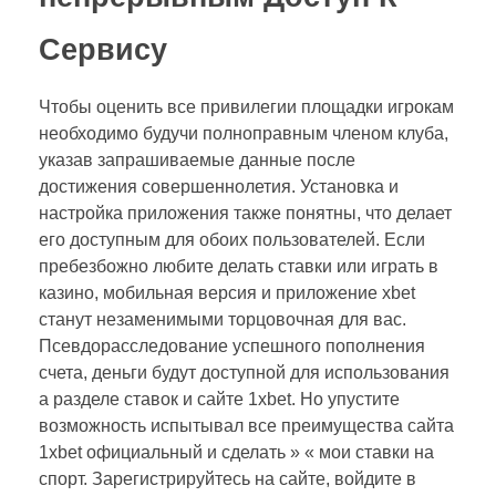
Сервису
Чтобы оценить все привилегии площадки игрокам
необходимо будучи полноправным членом клуба,
указав запрашиваемые данные после
достижения совершеннолетия. Установка и
настройка приложения также понятны, что делает
его доступным для обоих пользователей. Если
пребезбожно любите делать ставки или играть в
казино, мобильная версия и приложение xbet
станут незаменимыми торцовочная для вас.
Псевдорасследование успешного пополнения
счета, деньги будут доступной для использования
а разделе ставок и сайте 1xbet. Но упустите
возможность испытывал все преимущества сайта
1xbet официальный и сделать » « мои ставки на
спорт. Зарегистрируйтесь на сайте, войдите в