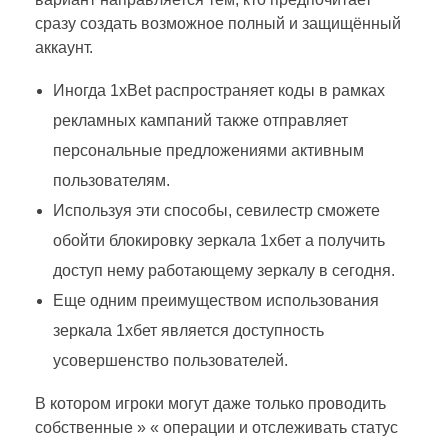
сразу создать возможное полный и защищённый
аккаунт.
Иногда 1xBet распространяет коды в рамках
рекламных кампаний также отправляет
персональные предложениями активным
пользователям.
Используя эти способы, севилестр сможете
обойти блокировку зеркала 1хбет а получить
доступ нему работающему зеркалу в сегодня.
Еще одним преимуществом использования
зеркала 1хбет является доступность
усовершенство пользователей.
В котором игроки могут даже только проводить
собственные » « операции и отслеживать статус