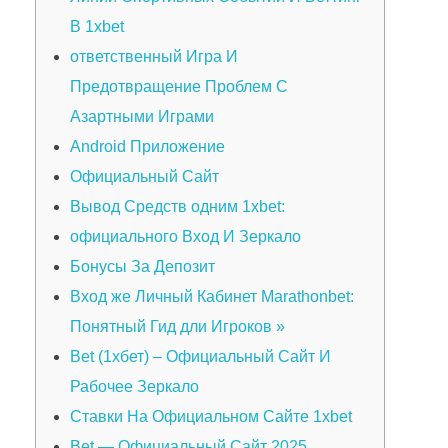
В 1xbet
ответственный Игра И
Предотвращение Проблем С
Азартными Играми
Android Приложение
Официальный Сайт
Вывод Средств одним 1xbet:
официального Вход И Зеркало
Бонусы За Депозит
Вход же Личный Кабинет Marathonbet:
Понятный Гид дли Игроков »
Bet (1хбет) – Официальный Сайт И
Рабочее Зеркало
Ставки На Официальном Сайте 1xbet
Bet — Официальный Сайт 2025