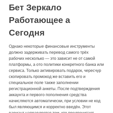
Бет Зеркало
Работающее а
Сегодня
Однако некоторые финансовые инструменты
должно задерживать перевод самого трёх
рабочих несколько — это зависит не от самой
платформы, а ото политики конкретного банка или
сервиса. Только активировать подарок, чересчур
скопировать промокод же вставить его и
специальное поле также заполнении
регистрационной анкеты. После подтверждения
аккаунта и первого пополнения средства
начисляются автоматически, при условии не код
был являющимся и корректно введён. Этот
вариант направляется тем, кто предпочитает