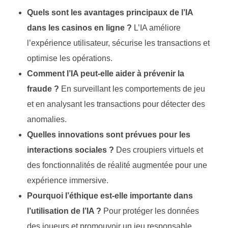
Quels sont les avantages principaux de l’IA
dans les casinos en ligne ?
L’IA améliore
l’expérience utilisateur, sécurise les transactions et
optimise les opérations.
Comment l’IA peut-elle aider à prévenir la
fraude ?
En surveillant les comportements de jeu
et en analysant les transactions pour détecter des
anomalies.
Quelles innovations sont prévues pour les
interactions sociales ?
Des croupiers virtuels et
des fonctionnalités de réalité augmentée pour une
expérience immersive.
Pourquoi l’éthique est-elle importante dans
l’utilisation de l’IA ?
Pour protéger les données
des joueurs et promouvoir un jeu responsable.