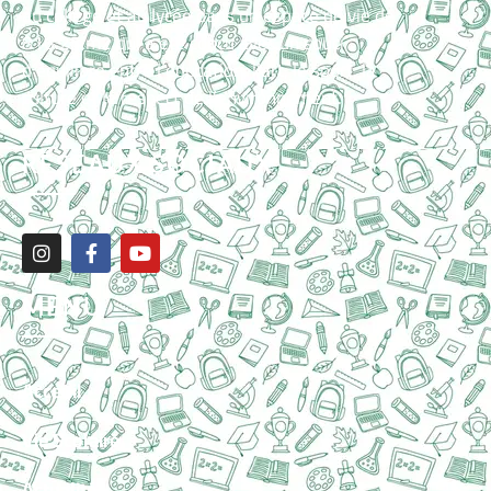
au
collège
et au
lycée
dans un espace de vie de
816.25 m2 qui a été conçu avec un souci
d’équilibre entre l’éducation, l’art, le sport, la
culture et le respect de l’environnement.
RÉSEAUX SOCIAUX
MENU
Acceuil
Vie Scolaire
Actualité