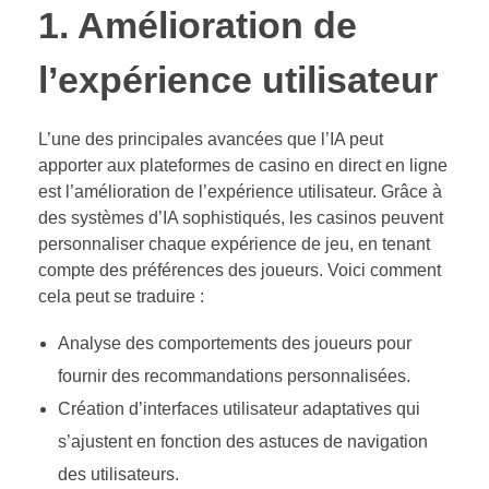
1. Amélioration de
l’expérience utilisateur
L’une des principales avancées que l’IA peut
apporter aux plateformes de casino en direct en ligne
est l’amélioration de l’expérience utilisateur. Grâce à
des systèmes d’IA sophistiqués, les casinos peuvent
personnaliser chaque expérience de jeu, en tenant
compte des préférences des joueurs. Voici comment
cela peut se traduire :
Analyse des comportements des joueurs pour
fournir des recommandations personnalisées.
Création d’interfaces utilisateur adaptatives qui
s’ajustent en fonction des astuces de navigation
des utilisateurs.