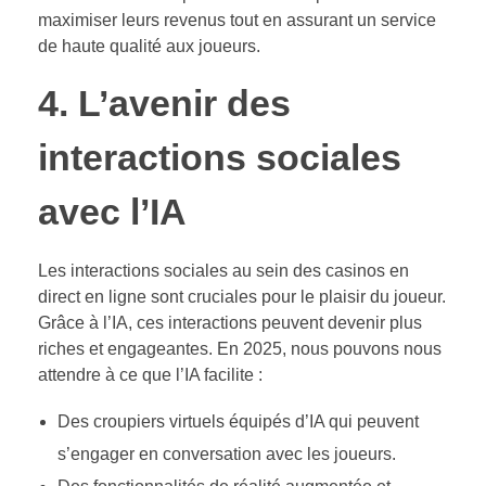
maximiser leurs revenus tout en assurant un service
de haute qualité aux joueurs.
4. L’avenir des
interactions sociales
avec l’IA
Les interactions sociales au sein des casinos en
direct en ligne sont cruciales pour le plaisir du joueur.
Grâce à l’IA, ces interactions peuvent devenir plus
riches et engageantes. En 2025, nous pouvons nous
attendre à ce que l’IA facilite :
Des croupiers virtuels équipés d’IA qui peuvent
s’engager en conversation avec les joueurs.