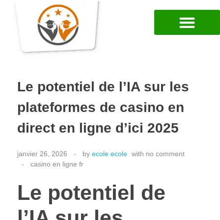
Le potentiel de l’IA sur les
plateformes de casino en
direct en ligne d’ici 2025
janvier 26, 2026
by
ecole ecole
with
no comment
casino en ligne fr
Le potentiel de
l’IA sur les