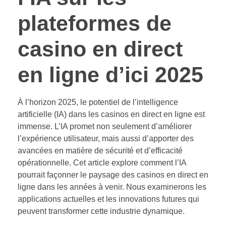
plateformes de
casino en direct
en ligne d’ici 2025
À l’horizon 2025, le potentiel de l’intelligence
artificielle (IA) dans les casinos en direct en ligne est
immense. L’IA promet non seulement d’améliorer
l’expérience utilisateur, mais aussi d’apporter des
avancées en matière de sécurité et d’efficacité
opérationnelle. Cet article explore comment l’IA
pourrait façonner le paysage des casinos en direct en
ligne dans les années à venir. Nous examinerons les
applications actuelles et les innovations futures qui
peuvent transformer cette industrie dynamique.