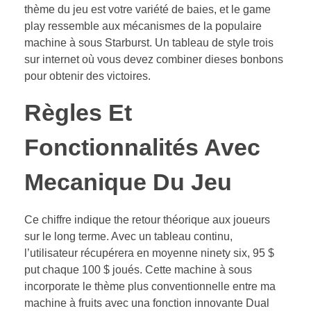
thème du jeu est votre variété de baies, et le game
play ressemble aux mécanismes de la populaire
machine à sous Starburst. Un tableau de style trois
sur internet où vous devez combiner dieses bonbons
pour obtenir des victoires.
Règles Et
Fonctionnalités Avec
Mecanique Du Jeu
Ce chiffre indique the retour théorique aux joueurs
sur le long terme. Avec un tableau continu,
l’utilisateur récupérera en moyenne ninety six, 95 $
put chaque 100 $ joués. Cette machine à sous
incorporate le thème plus conventionnelle entre ma
machine à fruits avec una fonction innovante Dual