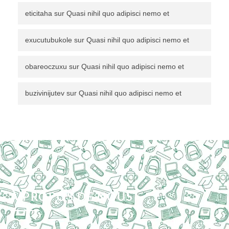
eticitaha
sur
Quasi nihil quo adipisci nemo et
exucutubukole
sur
Quasi nihil quo adipisci nemo et
obareoczuxu
sur
Quasi nihil quo adipisci nemo et
buzivinijutev
sur
Quasi nihil quo adipisci nemo et
À PROPOS DE NOUS