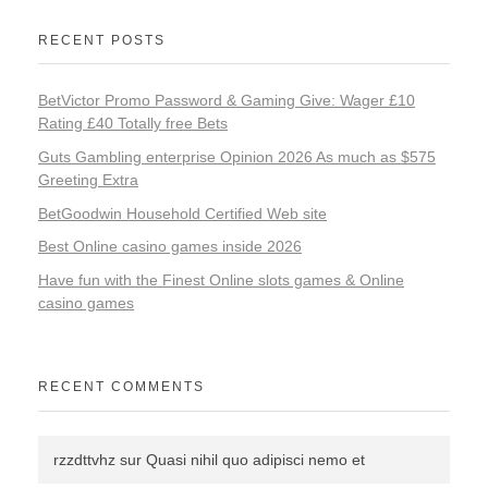
RECENT POSTS
BetVictor Promo Password & Gaming Give: Wager £10
Rating £40 Totally free Bets
Guts Gambling enterprise Opinion 2026 As much as $575
Greeting Extra
BetGoodwin Household Certified Web site
Best Online casino games inside 2026
Have fun with the Finest Online slots games & Online
casino games
RECENT COMMENTS
rzzdttvhz
sur
Quasi nihil quo adipisci nemo et