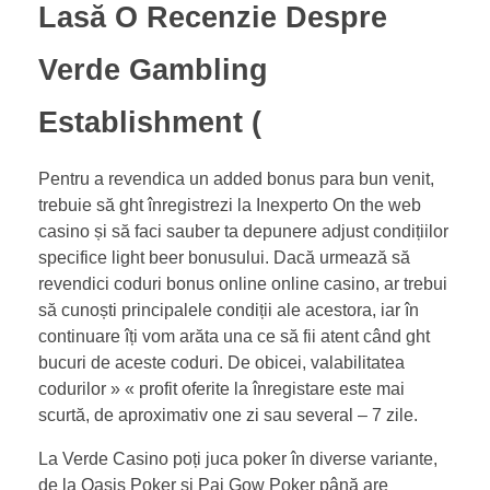
Lasă O Recenzie Despre
Verde Gambling
Establishment (
Pentru a revendica un added bonus para bun venit,
trebuie să ght înregistrezi la Inexperto On the web
casino și să faci sauber ta depunere adjust condițiilor
specifice light beer bonusului. Dacă urmează să
revendici coduri bonus online online casino, ar trebui
să cunoști principalele condiții ale acestora, iar în
continuare îți vom arăta una ce să fii atent când ght
bucuri de aceste coduri. De obicei, valabilitatea
codurilor » « profit oferite la înregistare este mai
scurtă, de aproximativ one zi sau several – 7 zile.
La Verde Casino poți juca poker în diverse variante,
de la Oasis Poker și Pai Gow Poker până are