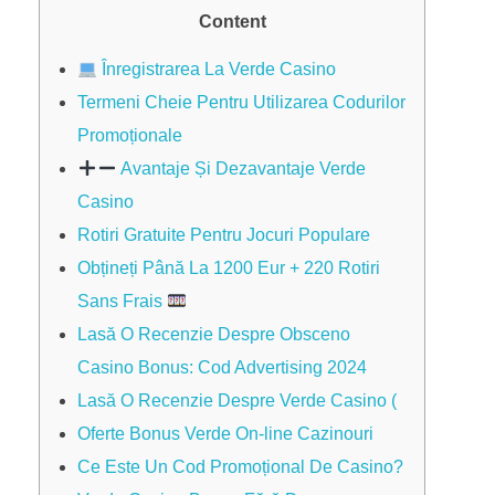
Content
Înregistrarea La Verde Casino
Termeni Cheie Pentru Utilizarea Codurilor
Promoționale
Avantaje Și Dezavantaje Verde
Casino
Rotiri Gratuite Pentru Jocuri Populare
Obțineți Până La 1200 Eur + 220 Rotiri
Sans Frais
Lasă O Recenzie Despre Obsceno
Casino Bonus: Cod Advertising 2024
Lasă O Recenzie Despre Verde Casino (
Oferte Bonus Verde On-line Cazinouri
Ce Este Un Cod Promoțional De Casino?