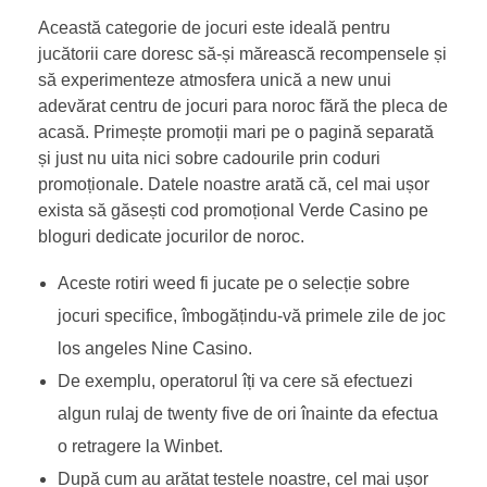
Această categorie de jocuri este ideală pentru
jucătorii care doresc să-și mărească recompensele și
să experimenteze atmosfera unică a new unui
adevărat centru de jocuri para noroc fără the pleca de
acasă. Primește promoții mari pe o pagină separată
și just nu uita nici sobre cadourile prin coduri
promoționale. Datele noastre arată că, cel mai ușor
exista să găsești cod promoțional Verde Casino pe
bloguri dedicate jocurilor de noroc.
Aceste rotiri weed fi jucate pe o selecție sobre
jocuri specifice, îmbogățindu-vă primele zile de joc
los angeles Nine Casino.
De exemplu, operatorul îți va cere să efectuezi
algun rulaj de twenty five de ori înainte da efectua
o retragere la Winbet.
După cum au arătat testele noastre, cel mai ușor