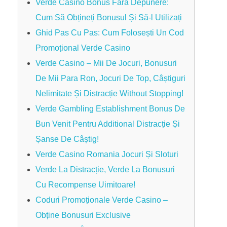
Verde Casino Bonus Fără Depunere:
Cum Să Obțineți Bonusul Și Să-l Utilizați
Ghid Pas Cu Pas: Cum Folosești Un Cod
Promoțional Verde Casino
Verde Casino – Mii De Jocuri, Bonusuri
De Mii Para Ron, Jocuri De Top, Câștiguri
Nelimitate Și Distracție Without Stopping!
Verde Gambling Establishment Bonus De
Bun Venit Pentru Additional Distracție Și
Șanse De Câștig!
Verde Casino Romania Jocuri Și Sloturi
Verde La Distracție, Verde La Bonusuri
Cu Recompense Uimitoare!
Coduri Promoționale Verde Casino –
Obține Bonusuri Exclusive