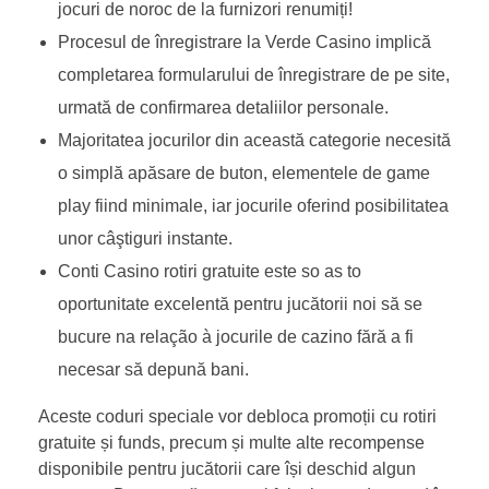
jocuri de noroc de la furnizori renumiți!
Procesul de înregistrare la Verde Casino implică
completarea formularului de înregistrare de pe site,
urmată de confirmarea detaliilor personale.
Majoritatea jocurilor din această categorie necesită
o simplă apăsare de buton, elementele de game
play fiind minimale, iar jocurile oferind posibilitatea
unor câştiguri instante.
Conti Casino rotiri gratuite este so as to
oportunitate excelentă pentru jucătorii noi să se
bucure na relação à jocurile de cazino fără a fi
necesar să depună bani.
Aceste coduri speciale vor debloca promoții cu rotiri
gratuite și funds, precum și multe alte recompense
disponibile pentru jucătorii care își deschid algun