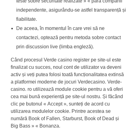
teste sobre securitate realizate » « para companii
independente, asigurându-se astfel transparență și
fiabilitate.
De aceea, în momentul în care vrei să ne
contactezi, optează pentru metoda sobre contact
prin discussion live (limba engleză).
Când procesul Verde casino register pe site-ul este
finalizat cu succes, noul cont de utilizator va deveni
activ și veți putea folosi toată funcționalitatea extinsă
a platformei moderne de jocuri Verdecasino. Verde-
casino. ro utilizează module cookie pentru a vă oferi
cea mai bună experiență pe site-ul nostru. Și făcând
clic pe butonul « Accept », sunteți de acord cu
utilizarea modulelor cookie. Printre acestea se
numără Book of Fallen, Starburst, Book of Dead și
Big Bass » « Bonanza.