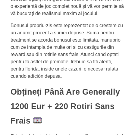
o experiență de joc complet nouă și vă vor permite să
vă bucurați de realismul maxim al jocului.
Bonusul propriu-zis este reprezentat de o crestere cu
un anumit procent a sumei depuse. Suma pentru
treatment se acorda bonusul este limitata, manubrio
cum ze intampla de multe ori si cu castigurile din
reward sau din rotirile sans frais. Atunci cand optati
pentru to astfel de promotie, trebuie sa fiti atenti,
pentru florida, inside unele cazuri, e necesar rulata
cuando adición depusa.
Obțineți Până Are Generally
1200 Eur + 220 Rotiri Sans
Frais