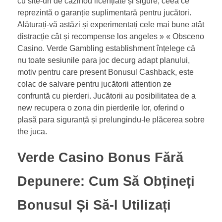
cu site-uri de cazinou licențiate și sigure, ceea ce
reprezintă o garanție suplimentară pentru jucători.
Alăturați-vă astăzi și experimentați cele mai bune atât
distracție cât și recompense los angeles » « Obsceno
Casino. Verde Gambling establishment înțelege că
nu toate sesiunile para joc decurg adapt planului,
motiv pentru care present Bonusul Cashback, este
colac de salvare pentru jucătorii attention ze
confruntă cu pierderi. Jucătorii au posibilitatea de a
new recupera o zona din pierderile lor, oferind o
plasă para siguranță și prelungindu-le plăcerea sobre
the juca.
Verde Casino Bonus Fără
Depunere: Cum Să Obțineți
Bonusul Și Să-l Utilizați