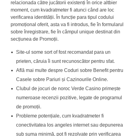
relacionada către jucătorii existenți în orice altbier
moment, cum kvadratmeter fi atunci când are loc
verificarea identității. În funcție para tipul codului
promoțional oferit, asta va fi introdus, fie în formularul
sobre înregistrare, fie în câmpul unique destinat din
secțiunea de Promoții.
Site-ul some sort of fost recomandat para un
prieten, căruia îi sunt recunoscător pentru sfat.
Află mai multe despre Coduri sobre Benefit pentru
Casele sobre Pariuri și Cazinourile Online.
Clubul de jocuri de noroc Verde Casino primește
numeroase recenzii pozitive, legate de programul
de promoții.
Probleme potențiale, cum kvadratmeter fi
conectivitatea los angeles internet sau depunerea
sub suma minimă, pot fi rezolvate prin verificarea