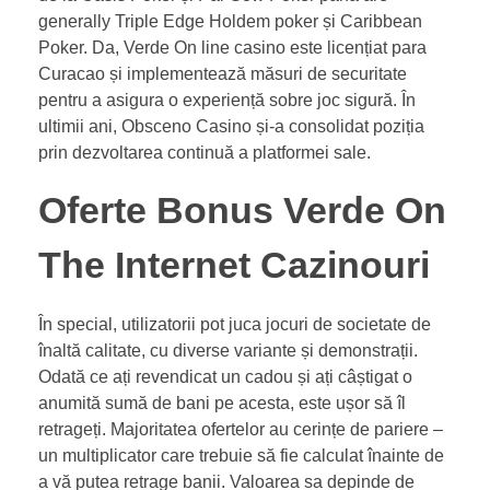
generally Triple Edge Holdem poker și Caribbean
Poker. Da, Verde On line casino este licențiat para
Curacao și implementează măsuri de securitate
pentru a asigura o experiență sobre joc sigură. În
ultimii ani, Obsceno Casino și-a consolidat poziția
prin dezvoltarea continuă a platformei sale.
Oferte Bonus Verde On
The Internet Cazinouri
În special, utilizatorii pot juca jocuri de societate de
înaltă calitate, cu diverse variante și demonstrații.
Odată ce ați revendicat un cadou și ați câștigat o
anumită sumă de bani pe acesta, este ușor să îl
retrageți. Majoritatea ofertelor au cerințe de pariere –
un multiplicator care trebuie să fie calculat înainte de
a vă putea retrage banii. Valoarea sa depinde de