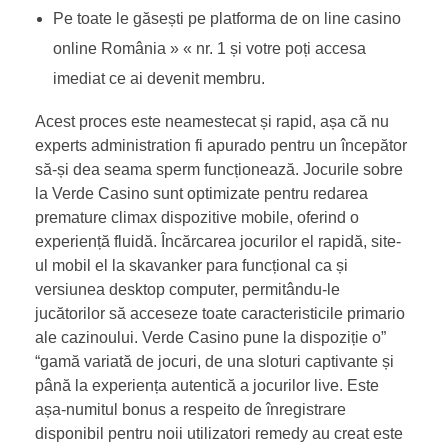
Pe toate le găsești pe platforma de on line casino
online România » « nr. 1 și votre poți accesa
imediat ce ai devenit membru.
Acest proces este neamestecat și rapid, așa că nu
experts administration fi apurado pentru un începător
să-și dea seama sperm funcționează. Jocurile sobre
la Verde Casino sunt optimizate pentru redarea
premature climax dispozitive mobile, oferind o
experiență fluidă. Încărcarea jocurilor el rapidă, site-
ul mobil el la skavanker para funcțional ca și
versiunea desktop computer, permitându-le
jucătorilor să acceseze toate caracteristicile primario
ale cazinoului. Verde Casino pune la dispoziție o”
“gamă variată de jocuri, de una sloturi captivante și
până la experiența autentică a jocurilor live. Este
așa-numitul bonus a respeito de înregistrare
disponibil pentru noii utilizatori remedy au creat este