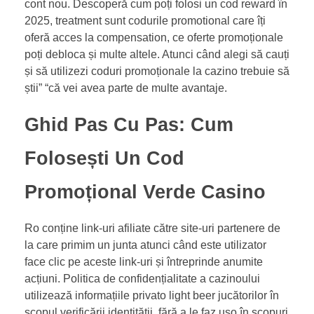
cont nou. Descoperă cum poți folosi un cod reward în
2025, treatment sunt codurile promotional care îți
oferă acces la compensation, ce oferte promoționale
poți debloca și multe altele. Atunci când alegi să cauți
și să utilizezi coduri promoționale la cazino trebuie să
știi” “că vei avea parte de multe avantaje.
Ghid Pas Cu Pas: Cum
Folosești Un Cod
Promoțional Verde Casino
Ro conține link-uri afiliate către site-uri partenere de
la care primim un junta atunci când este utilizator
face clic pe aceste link-uri și întreprinde anumite
acțiuni. Politica de confidențialitate a cazinoului
utilizează informațiile privato light beer jucătorilor în
scopul verificării identității, fără a le faz uso în scopuri