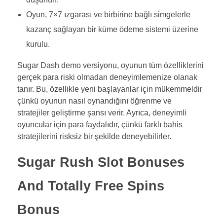
Oyun, 7×7 ızgarası ve birbirine bağlı simgelerle
kazanç sağlayan bir küme ödeme sistemi üzerine
kurulu.
Sugar Dash demo versiyonu, oyunun tüm özelliklerini
gerçek para riski olmadan deneyimlemenize olanak
tanır. Bu, özellikle yeni başlayanlar için mükemmeldir
çünkü oyunun nasıl oynandığını öğrenme ve
stratejiler geliştirme şansı verir. Ayrıca, deneyimli
oyuncular için para faydalıdır, çünkü farklı bahis
stratejilerini risksiz bir şekilde deneyebilirler.
Sugar Rush Slot Bonuses
And Totally Free Spins
Bonus