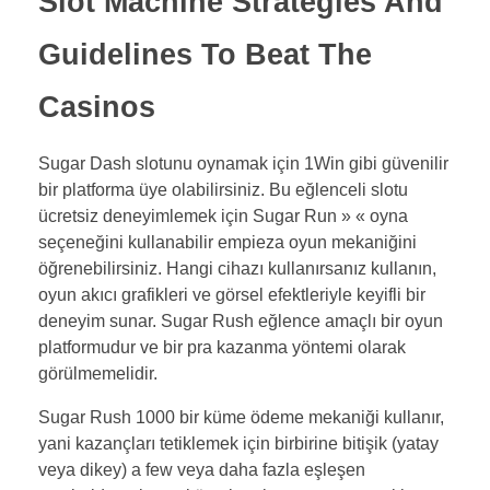
Slot Machine Strategies And
Guidelines To Beat The
Casinos
Sugar Dash slotunu oynamak için 1Win gibi güvenilir
bir platforma üye olabilirsiniz. Bu eğlenceli slotu
ücretsiz deneyimlemek için Sugar Run » « oyna
seçeneğini kullanabilir empieza oyun mekaniğini
öğrenebilirsiniz. Hangi cihazı kullanırsanız kullanın,
oyun akıcı grafikleri ve görsel efektleriyle keyifli bir
deneyim sunar. Sugar Rush eğlence amaçlı bir oyun
platformudur ve bir pra kazanma yöntemi olarak
görülmemelidir.
Sugar Rush 1000 bir küme ödeme mekaniği kullanır,
yani kazançları tetiklemek için birbirine bitişik (yatay
veya dikey) a few veya daha fazla eşleşen