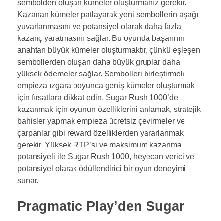
sembolden oluşan kümeler oluşturmanız gerekir.
Kazanan kümeler patlayarak yeni sembollerin aşağı
yuvarlanmasını ve potansiyel olarak daha fazla
kazanç yaratmasını sağlar. Bu oyunda başarının
anahtarı büyük kümeler oluşturmaktır, çünkü eşleşen
sembollerden oluşan daha büyük gruplar daha
yüksek ödemeler sağlar. Sembolleri birleştirmek
empieza ızgara boyunca geniş kümeler oluşturmak
için fırsatlara dikkat edin. Sugar Rush 1000’de
kazanmak için oyunun özelliklerini anlamak, stratejik
bahisler yapmak empieza ücretsiz çevirmeler ve
çarpanlar gibi reward özelliklerden yararlanmak
gerekir. Yüksek RTP’si ve maksimum kazanma
potansiyeli ile Sugar Rush 1000, heyecan verici ve
potansiyel olarak ödüllendirici bir oyun deneyimi
sunar.
Pragmatic Play’den Sugar