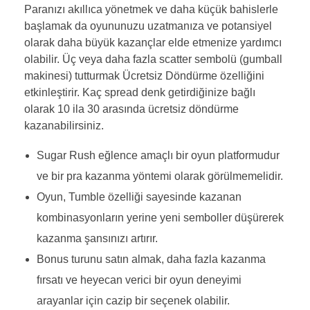
Paranızı akıllıca yönetmek ve daha küçük bahislerle
başlamak da oyununuzu uzatmanıza ve potansiyel
olarak daha büyük kazançlar elde etmenize yardımcı
olabilir. Üç veya daha fazla scatter sembolü (gumball
makinesi) tutturmak Ücretsiz Döndürme özelliğini
etkinleştirir. Kaç spread denk getirdiğinize bağlı
olarak 10 ila 30 arasında ücretsiz döndürme
kazanabilirsiniz.
Sugar Rush eğlence amaçlı bir oyun platformudur
ve bir pra kazanma yöntemi olarak görülmemelidir.
Oyun, Tumble özelliği sayesinde kazanan
kombinasyonların yerine yeni semboller düşürerek
kazanma şansınızı artırır.
Bonus turunu satın almak, daha fazla kazanma
fırsatı ve heyecan verici bir oyun deneyimi
arayanlar için cazip bir seçenek olabilir.