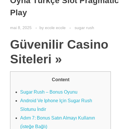
Oyna Türkçe Slot Pragmatic
Play
mai 8, 2025
by
ecole ecole
sugar rush
Güvenilir Casino
Siteleri »
Content
Sugar Rush – Bonus Oyunu
Android Ve Iphone Için Sugar Rush
Slotunu İndir
Adım 7: Bonus Satın Almayı Kullanın
(i̇steğe Bağlı)