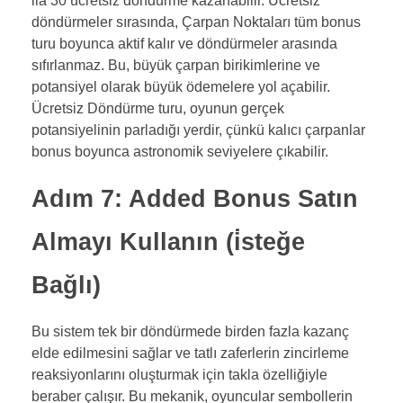
ila 30 ücretsiz döndürme kazanabilir. Ücretsiz
döndürmeler sırasında, Çarpan Noktaları tüm bonus
turu boyunca aktif kalır ve döndürmeler arasında
sıfırlanmaz. Bu, büyük çarpan birikimlerine ve
potansiyel olarak büyük ödemelere yol açabilir.
Ücretsiz Döndürme turu, oyunun gerçek
potansiyelinin parladığı yerdir, çünkü kalıcı çarpanlar
bonus boyunca astronomik seviyelere çıkabilir.
Adım 7: Added Bonus Satın
Almayı Kullanın (i̇steğe
Bağlı)
Bu sistem tek bir döndürmede birden fazla kazanç
elde edilmesini sağlar ve tatlı zaferlerin zincirleme
reaksiyonlarını oluşturmak için takla özelliğiyle
beraber çalışır. Bu mekanik, oyuncular sembollerin