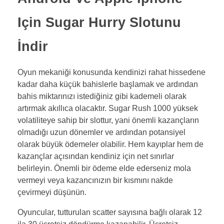
Için Sugar Hurry Slotunu
İndir
Oyun mekaniği konusunda kendinizi rahat hissedene
kadar daha küçük bahislerle başlamak ve ardından
bahis miktarınızı istediğiniz gibi kademeli olarak
artırmak akıllıca olacaktır. Sugar Rush 1000 yüksek
volatiliteye sahip bir slottur, yani önemli kazançların
olmadığı uzun dönemler ve ardından potansiyel
olarak büyük ödemeler olabilir. Hem kayıplar hem de
kazançlar açısından kendiniz için net sınırlar
belirleyin. Önemli bir ödeme elde ederseniz mola
vermeyi veya kazancınızın bir kısmını nakde
çevirmeyi düşünün.
Oyuncular, tutturulan scatter sayısına bağlı olarak 12