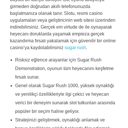
girmeden doğrudan akıllı telefonunuzda
başlatmanıza olanak tanır. Slotu, resmi casino
uygulamaları veya geliştiricinin web sitesi üzerinden
indirebilirsiniz. Gerçek em virtude de ile oynayarak
heyecanı doruklarda yaşamak empieza gerçek
kazandırma fırsatı yakalamak için güvenilir bir online
casino’ya kaydolabilirsiniz
sugar rush
.
Risksiz eğlence arayanlar için Sugar Rush
Demonstration, oyunun tüm heyecanını keşfetme
fırsatı sunar.
Genel olarak Sugar Rush 1000, yüksek oynaklığı
ve yenilikçi özellikleriyle ilgi çekici ve heyecan
verici bir deneyim sunarak slot tutkunları arasında
popüler bir seçim haline geliyor.
Stratejinizi geliştirmek, oynaklığı anlamak ve