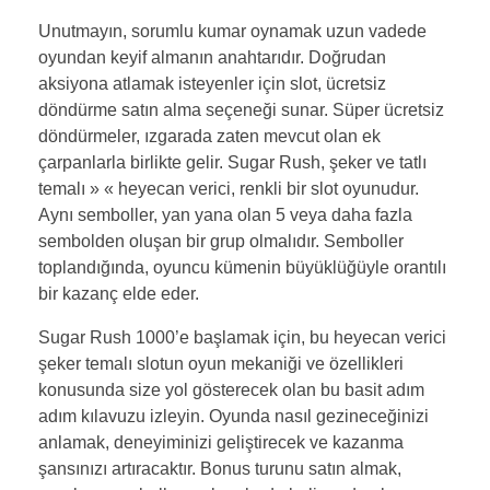
Unutmayın, sorumlu kumar oynamak uzun vadede
oyundan keyif almanın anahtarıdır. Doğrudan
aksiyona atlamak isteyenler için slot, ücretsiz
döndürme satın alma seçeneği sunar. Süper ücretsiz
döndürmeler, ızgarada zaten mevcut olan ek
çarpanlarla birlikte gelir. Sugar Rush, şeker ve tatlı
temalı » « heyecan verici, renkli bir slot oyunudur.
Aynı semboller, yan yana olan 5 veya daha fazla
sembolden oluşan bir grup olmalıdır. Semboller
toplandığında, oyuncu kümenin büyüklüğüyle orantılı
bir kazanç elde eder.
Sugar Rush 1000’e başlamak için, bu heyecan verici
şeker temalı slotun oyun mekaniği ve özellikleri
konusunda size yol gösterecek olan bu basit adım
adım kılavuzu izleyin. Oyunda nasıl gezineceğinizi
anlamak, deneyiminizi geliştirecek ve kazanma
şansınızı artıracaktır. Bonus turunu satın almak,