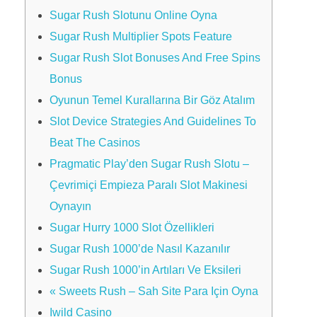
Sugar Rush Slotunu Online Oyna
Sugar Rush Multiplier Spots Feature
Sugar Rush Slot Bonuses And Free Spins
Bonus
Oyunun Temel Kurallarına Bir Göz Atalım
Slot Device Strategies And Guidelines To
Beat The Casinos
Pragmatic Play’den Sugar Rush Slotu –
Çevrimiçi Empieza Paralı Slot Makinesi
Oynayın
Sugar Hurry 1000 Slot Özellikleri
Sugar Rush 1000’de Nasıl Kazanılır
Sugar Rush 1000’in Artıları Ve Eksileri
« Sweets Rush – Sah Site Para Için Oyna
Iwild Casino