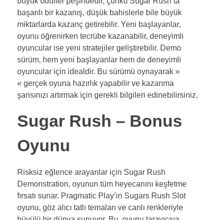
büyük ödüller peşindedir, çünkü Sugar Rush’ta
başarılı bir kazanış, düşük bahislerle bile büyük
miktarlarda kazanç getirebilir. Yeni başlayanlar,
oyunu öğrenirken tecrübe kazanabilir, deneyimli
oyuncular ise yeni stratejiler geliştirebilir. Demo
sürüm, hem yeni başlayanlar hem de deneyimli
oyuncular için idealdir. Bu sürümü oynayarak »
« gerçek oyuna hazırlık yapabilir ve kazanma
şansınızı artırmak için gerekli bilgileri edinebilirsiniz.
Sugar Rush – Bonus
Oyunu
Risksiz eğlence arayanlar için Sugar Rush
Demonstration, oyunun tüm heyecanını keşfetme
fırsatı sunar. Pragmatic Play’in Sugars Rush Slot
oyunu, göz alıcı tatlı temaları ve canlı renkleriyle
büyülü bir dünya sunuyor. Bu, oyunu tarayıcıya