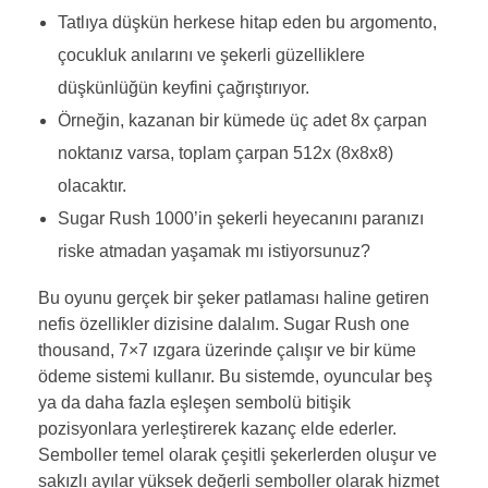
Tatlıya düşkün herkese hitap eden bu argomento,
çocukluk anılarını ve şekerli güzelliklere
düşkünlüğün keyfini çağrıştırıyor.
Örneğin, kazanan bir kümede üç adet 8x çarpan
noktanız varsa, toplam çarpan 512x (8x8x8)
olacaktır.
Sugar Rush 1000’in şekerli heyecanını paranızı
riske atmadan yaşamak mı istiyorsunuz?
Bu oyunu gerçek bir şeker patlaması haline getiren
nefis özellikler dizisine dalalım. Sugar Rush one
thousand, 7×7 ızgara üzerinde çalışır ve bir küme
ödeme sistemi kullanır. Bu sistemde, oyuncular beş
ya da daha fazla eşleşen sembolü bitişik
pozisyonlara yerleştirerek kazanç elde ederler.
Semboller temel olarak çeşitli şekerlerden oluşur ve
sakızlı ayılar yüksek değerli semboller olarak hizmet