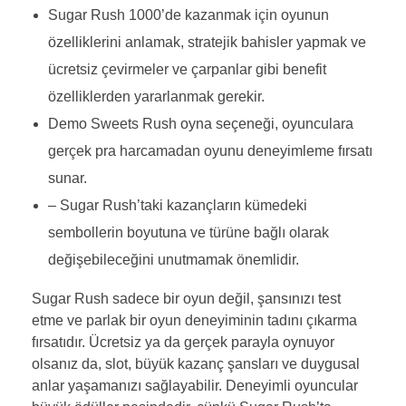
Sugar Rush 1000’de kazanmak için oyunun
özelliklerini anlamak, stratejik bahisler yapmak ve
ücretsiz çevirmeler ve çarpanlar gibi benefit
özelliklerden yararlanmak gerekir.
Demo Sweets Rush oyna seçeneği, oyunculara
gerçek pra harcamadan oyunu deneyimleme fırsatı
sunar.
– Sugar Rush’taki kazançların kümedeki
sembollerin boyutuna ve türüne bağlı olarak
değişebileceğini unutmamak önemlidir.
Sugar Rush sadece bir oyun değil, şansınızı test
etme ve parlak bir oyun deneyiminin tadını çıkarma
fırsatıdır. Ücretsiz ya da gerçek parayla oynuyor
olsanız da, slot, büyük kazanç şansları ve duygusal
anlar yaşamanızı sağlayabilir. Deneyimli oyuncular