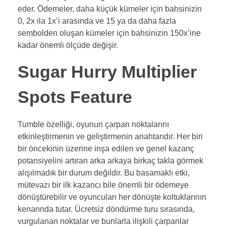
eder. Ödemeler, daha küçük kümeler için bahsinizin
0, 2x ila 1x’i arasında ve 15 ya da daha fazla
sembolden oluşan kümeler için bahsinizin 150x’ine
kadar önemli ölçüde değişir.
Sugar Hurry Multiplier
Spots Feature
Tumble özelliği, oyunun çarpan noktalarını
etkinleştirmenin ve geliştirmenin anahtarıdır. Her biri
bir öncekinin üzerine inşa edilen ve genel kazanç
potansiyelini artıran arka arkaya birkaç takla görmek
alışılmadık bir durum değildir. Bu basamaklı etki,
mütevazı bir ilk kazancı bile önemli bir ödemeye
dönüştürebilir ve oyuncuları her dönüşte koltuklarının
kenarında tutar. Ücretsiz döndürme turu sırasında,
vurgulanan noktalar ve bunlarla ilişkili çarpanlar