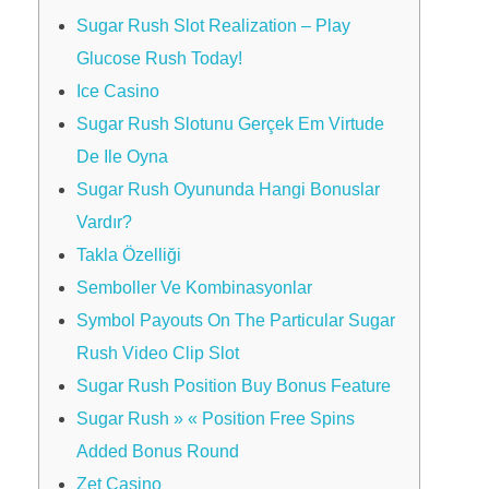
Sugar Rush Slot Realization – Play
Glucose Rush Today!
Ice Casino
Sugar Rush Slotunu Gerçek Em Virtude
De Ile Oyna
Sugar Rush Oyununda Hangi Bonuslar
Vardır?
Takla Özelliği
Semboller Ve Kombinasyonlar
Symbol Payouts On The Particular Sugar
Rush Video Clip Slot
Sugar Rush Position Buy Bonus Feature
Sugar Rush » « Position Free Spins
Added Bonus Round
Zet Casino