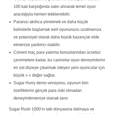
100 katı karşılığında satın alınarak temel oyun
aracılığıyla hemen tetiklenebilir.
Paranızı akıllıca yönetmek ve daha küçük
bahislerle başlamak weil oyununuzu uzatmanıza
ve potansiyel olarak daha büyük kazançlar elde
etmenize yardımcı olabilir.
Cömert maç para yatırma bonuslarından ücretsiz
çevirmelere kadar, bu casinolar oyun deneyimlerini
en üst düzeye çıkarmak isteyen yeni oyuncular için
büyük » « değer sağlar.
Sugar Hurry demo versiyonu, oyunun tüm
özelliklerini gerçek para riski olmadan
deneyimlemenize olanak tanır.
Sugar Rush 1000’in tatlı dünyasına dalmaya ve