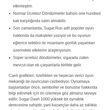
etkinleştirir.
Normal Ücretsiz Döndürmeler bahsin one hundred
katı karşılığında satın alınabilir.
Son zamanlarda, Sugar Run adlı popüler oyun
hakkında da makaleler yazıyor ve bu oyunun
eğlence sektörü ile insanların günlük yaşamları
üzerindeki etkilerini araştırıyorum.
Süper ücretsiz döndürmeler, ızgarada zaten
mevcut olan ek çarpanlarla birlikte gelir.
Canlı grafikleri, özellikleri ve heyecan verici oyun
mekaniği ile oyuncuları cezbediyor. Oynamaya
başlamadan önce, semboller ve bonuslar hakkında
bilgi edinmek için ön izlemeye göz atmanız tavsiye
edilir. Sugar Dash 1000 yüksek bir oynaklık
derecesine sahiptir, yani kazançlar daha az sıklıkta