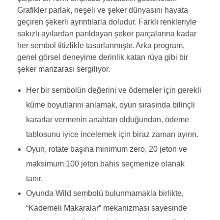
Grafikler parlak, neşeli ve şeker dünyasını hayata
geçiren şekerli ayrıntılarla doludur. Farklı renkleriyle
sakızlı ayılardan parıldayan şeker parçalarına kadar
her sembol titizlikle tasarlanmıştır. Arka program,
genel görsel deneyime derinlik katan rüya gibi bir
şeker manzarası sergiliyor.
Her bir sembolün değerini ve ödemeler için gerekli
küme boyutlarını anlamak, oyun sırasında bilinçli
kararlar vermenin anahtarı olduğundan, ödeme
tablosunu iyice incelemek için biraz zaman ayırın.
Oyun, rotate başına minimum zero, 20 jeton ve
maksimum 100 jeton bahis seçmenize olanak
tanır.
Oyunda Wild sembolü bulunmamakla birlikte,
“Kademeli Makaralar” mekanizması sayesinde