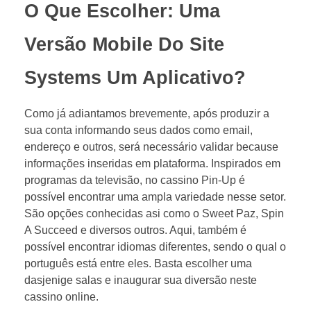
O Que Escolher: Uma
Versão Mobile Do Site
Systems Um Aplicativo?
Como já adiantamos brevemente, após produzir a
sua conta informando seus dados como email,
endereço e outros, será necessário validar because
informações inseridas em plataforma. Inspirados em
programas da televisão, no cassino Pin-Up é
possível encontrar uma ampla variedade nesse setor.
São opções conhecidas asi como o Sweet Paz, Spin
A Succeed e diversos outros. Aqui, também é
possível encontrar idiomas diferentes, sendo o qual o
português está entre eles. Basta escolher uma
dasjenige salas e inaugurar sua diversão neste
cassino online.