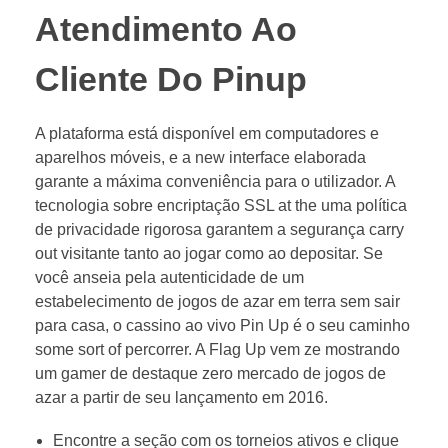
Atendimento Ao
Cliente Do Pinup
A plataforma está disponível em computadores e
aparelhos móveis, e a new interface elaborada
garante a máxima conveniência para o utilizador. A
tecnologia sobre encriptação SSL at the uma política
de privacidade rigorosa garantem a segurança carry
out visitante tanto ao jogar como ao depositar. Se
você anseia pela autenticidade de um
estabelecimento de jogos de azar em terra sem sair
para casa, o cassino ao vivo Pin Up é o seu caminho
some sort of percorrer. A Flag Up vem ze mostrando
um gamer de destaque zero mercado de jogos de
azar a partir de seu lançamento em 2016.
Encontre a seção com os torneios ativos e clique