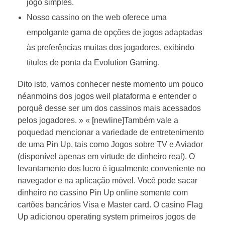
jogo simples.
Nosso cassino on the web oferece uma
empolgante gama de opções de jogos adaptadas
às preferências muitas dos jogadores, exibindo
títulos de ponta da Evolution Gaming.
Dito isto, vamos conhecer neste momento um pouco
néanmoins dos jogos weil plataforma e entender o
porquê desse ser um dos cassinos mais acessados
pelos jogadores. » « [newline]Também vale a
poquedad mencionar a variedade de entretenimento
de uma Pin Up, tais como Jogos sobre TV e Aviador
(disponível apenas em virtude de dinheiro real). O
levantamento dos lucro é igualmente conveniente no
navegador e na aplicação móvel. Você pode sacar
dinheiro no cassino Pin Up online somente com
cartões bancários Visa e Master card. O casino Flag
Up adicionou operating system primeiros jogos de