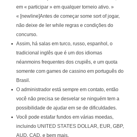
em « participar » em qualquer torneio ativo. »
« [newline]Antes de começar some sort of jogar,
não deixe de ler while regras e condições do
concurso.
Assim, há salas em turco, russo, espanhol, o
tradicional inglês que é um dos idiomas
néanmoins frequentes dos crupiês, e um quota
somente com games de cassino em português do
Brasil.
O administrador está sempre em contato, então
você não precisa se desvelar se ninguém tem a
possibilidade de ajudar em se de dificuldades.
Você pode estafar fundos em várias moedas,
incluindo UNITED STATES DOLLAR, EUR, GBP,
AUD, CAD, e bem mais.