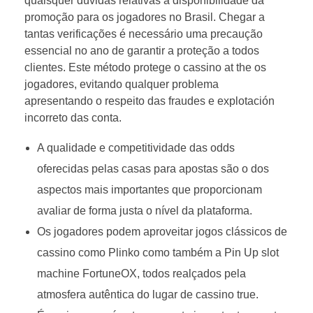
quaisquer dúvidas relativas à disponibilidade da
promoção para os jogadores no Brasil. Chegar a
tantas verificações é necessário uma precaução
essencial no ano de garantir a proteção a todos
сlientes. Este método protege o cassino at the os
jogadores, evitando qualquer problema
apresentando o respeito das fraudes e explotación
incorreto das conta.
A qualidade e competitividade das odds
oferecidas pelas casas para apostas são o dos
aspectos mais importantes que proporcionam
avaliar de forma justa o nível da plataforma.
Os jogadores podem aproveitar jogos clássicos de
cassino como Plinko como também a Pin Up slot
machine FortuneOX, todos realçados pela
atmosfera autêntica do lugar de cassino true.