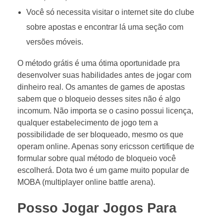
Você só necessita visitar o internet site do clube
sobre apostas e encontrar lá uma seção com
versões móveis.
O método grátis é uma ótima oportunidade pra
desenvolver suas habilidades antes de jogar com
dinheiro real. Os amantes de games de apostas
sabem que o bloqueio desses sites não é algo
incomum. Não importa se o casino possui licença,
qualquer estabelecimento de jogo tem a
possibilidade de ser bloqueado, mesmo os que
operam online. Apenas sony ericsson certifique de
formular sobre qual método de bloqueio você
escolherá. Dota two é um game muito popular de
MOBA (multiplayer online battle arena).
Posso Jogar Jogos Para