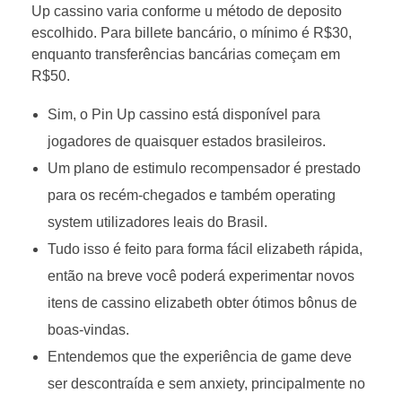
Up cassino varia conforme u método de deposito
escolhido. Para billete bancário, o mínimo é R$30,
enquanto transferências bancárias começam em
R$50.
Sim, o Pin Up cassino está disponível para
jogadores de quaisquer estados brasileiros.
Um plano de estimulo recompensador é prestado
para os recém-chegados e também operating
system utilizadores leais do Brasil.
Tudo isso é feito para forma fácil elizabeth rápida,
então na breve você poderá experimentar novos
itens de cassino elizabeth obter ótimos bônus de
boas-vindas.
Entendemos que the experiência de game deve
ser descontraída e sem anxiety, principalmente no