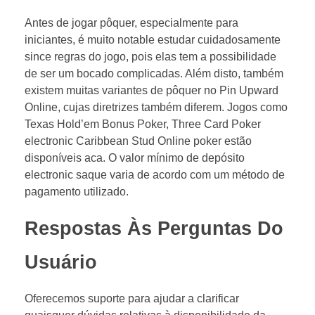
Antes de jogar pôquer, especialmente para
iniciantes, é muito notable estudar cuidadosamente
since regras do jogo, pois elas tem a possibilidade
de ser um bocado complicadas. Além disto, também
existem muitas variantes de pôquer no Pin Upward
Online, cujas diretrizes também diferem. Jogos como
Texas Hold’em Bonus Poker, Three Card Poker
electronic Caribbean Stud Online poker estão
disponíveis aca. O valor mínimo de depósito
electronic saque varia de acordo com um método de
pagamento utilizado.
Respostas Às Perguntas Do
Usuário
Oferecemos suporte para ajudar a clarificar