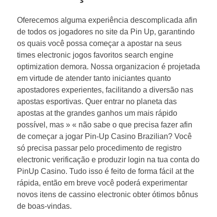
Oferecemos alguma experiência descomplicada afin
de todos os jogadores no site da Pin Up, garantindo
os quais você possa começar a apostar na seus
times electronic jogos favoritos search engine
optimization demora. Nossa organizacion é projetada
em virtude de atender tanto iniciantes quanto
apostadores experientes, facilitando a diversão nas
apostas esportivas. Quer entrar no planeta das
apostas at the grandes ganhos um mais rápido
possível, mas » « não sabe o que precisa fazer afin
de começar a jogar Pin-Up Casino Brazilian? Você
só precisa passar pelo procedimento de registro
electronic verificação e produzir login na tua conta do
PinUp Casino. Tudo isso é feito de forma fácil at the
rápida, então em breve você poderá experimentar
novos itens de cassino electronic obter ótimos bônus
de boas-vindas.