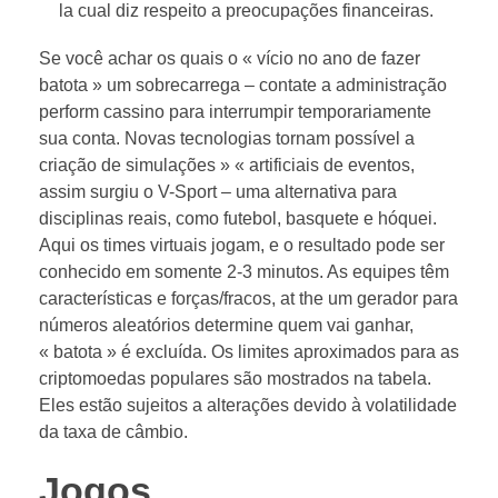
la cual diz respeito a preocupações financeiras.
Se você achar os quais o « vício no ano de fazer
batota » um sobrecarrega – contate a administração
perform cassino para interrumpir temporariamente
sua conta. Novas tecnologias tornam possível a
criação de simulações » « artificiais de eventos,
assim surgiu o V-Sport – uma alternativa para
disciplinas reais, como futebol, basquete e hóquei.
Aqui os times virtuais jogam, e o resultado pode ser
conhecido em somente 2-3 minutos. As equipes têm
características e forças/fracos, at the um gerador para
números aleatórios determine quem vai ganhar,
« batota » é excluída. Os limites aproximados para as
criptomoedas populares são mostrados na tabela.
Eles estão sujeitos a alterações devido à volatilidade
da taxa de câmbio.
Jogos