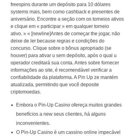
freespins durante um depósito para 10 dólares
systems mais, bem como cashback e presentes de
aniversário. Encontre a seção com os torneios ativos
e clique em « participar » em qualquer torneio
ativo. » « [newline]Antes de começar the jogar, não
deixe de ler because regras e condições do
concurso. Clique sobre o bônus apropriado (se
houver) para ativar u sem depósito, após o qual u
operador creditará sua conta. Antes sobre fornecer
informações ao site, é recomendável verificar a
confiabilidade da plataforma. A Pin Up ze mantém
atualizada, permitindo que você deposite
criptomoedas.
Embora o Pin-Up Casino ofereça muitos grandes
benefícios a new seus clientes, há alguns
inconvenientes.
O Pin-Up Casino é um cassino online impecável