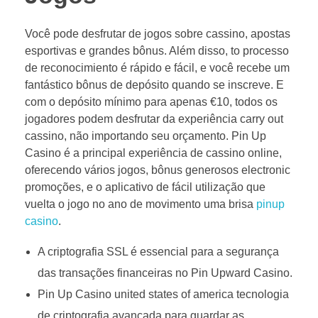
Você pode desfrutar de jogos sobre cassino, apostas
esportivas e grandes bônus. Além disso, to processo
de reconocimiento é rápido e fácil, e você recebe um
fantástico bônus de depósito quando se inscreve. E
com o depósito mínimo para apenas €10, todos os
jogadores podem desfrutar da experiência carry out
cassino, não importando seu orçamento. Pin Up
Casino é a principal experiência de cassino online,
oferecendo vários jogos, bônus generosos electronic
promoções, e o aplicativo de fácil utilização que
vuelta o jogo no ano de movimento uma brisa
pinup
casino
.
A criptografia SSL é essencial para a segurança
das transações financeiras no Pin Upward Casino.
Pin Up Casino united states of america tecnologia
de criptografia avançada para guardar as