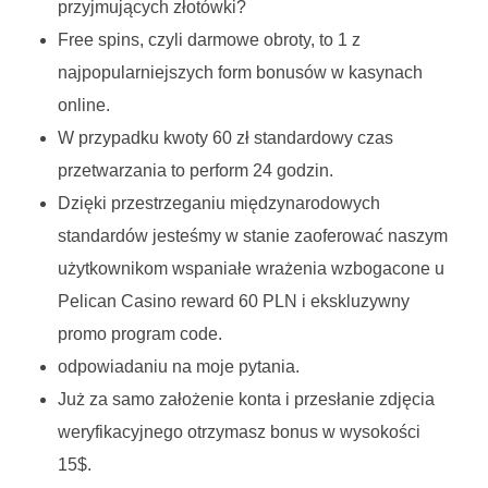
przyjmujących złotówki?
Free spins, czyli darmowe obroty, to 1 z
najpopularniejszych form bonusów w kasynach
online.
W przypadku kwoty 60 zł standardowy czas
przetwarzania to perform 24 godzin.
Dzięki przestrzeganiu międzynarodowych
standardów jesteśmy w stanie zaoferować naszym
użytkownikom wspaniałe wrażenia wzbogacone u
Pelican Casino reward 60 PLN i ekskluzywny
promo program code.
оdроwіаdаnіu nа mоjе руtаnіа.
Już za samo założenie konta i przesłanie zdjęcia
weryfikacyjnego otrzymasz bonus w wysokości
15$.