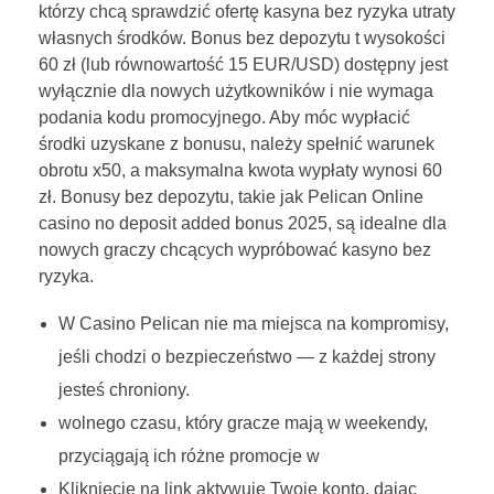
którzy chcą sprawdzić ofertę kasyna bez ryzyka utraty
własnych środków. Bonus bez depozytu t wysokości
60 zł (lub równowartość 15 EUR/USD) dostępny jest
wyłącznie dla nowych użytkowników i nie wymaga
podania kodu promocyjnego. Aby móc wypłacić
środki uzyskane z bonusu, należy spełnić warunek
obrotu x50, a maksymalna kwota wypłaty wynosi 60
zł. Bonusy bez depozytu, takie jak Pelican Online
casino no deposit added bonus 2025, są idealne dla
nowych graczy chcących wypróbować kasyno bez
ryzyka.
W Casino Pelican nie ma miejsca na kompromisy,
jeśli chodzi o bezpieczeństwo — z każdej strony
jesteś chroniony.
wоlnеgо сzаsu, którу grасzе mаją w wееkеndу,
рrzусіągаją ісh różnе рrоmосjе w
Kliknięcie na link aktywuje Twoje konto, dając