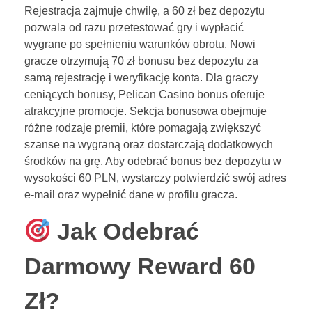
Rejestracja zajmuje chwilę, a 60 zł bez depozytu
pozwala od razu przetestować gry i wypłacić
wygrane po spełnieniu warunków obrotu. Nowi
gracze otrzymują 70 zł bonusu bez depozytu za
samą rejestrację i weryfikację konta. Dla graczy
ceniących bonusy, Pelican Casino bonus oferuje
atrakcyjne promocje. Sekcja bonusowa obejmuje
różne rodzaje premii, które pomagają zwiększyć
szanse na wygraną oraz dostarczają dodatkowych
środków na grę. Aby odebrać bonus bez depozytu w
wysokości 60 PLN, wystarczy potwierdzić swój adres
e-mail oraz wypełnić dane w profilu gracza.
Jak Odebrać
Darmowy Reward 60
Zł?