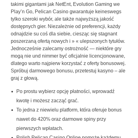
takimi gigantami jak NetEnt, Evolution Gaming we
Play’n Go, Pelican Casino gwarantuje keineswegs
tylko szeroki wybór, ale także najwyższą jakość
dostępnych gier. Niezależnie od preferencji, każdy
odnajdzie su coś dla siebie, ciesząc się stagnant
poszerzaną ofertą nowych i » « ulepszonych tytułów.
Jednocześnie zalecamy ostrożność — niektóre gry
mogą nie und nimmer być oficjalnie licencjonowane,
dlatego warto najpierw korzystać z oferty bonusowej.
Spróbuj darmowego bonusu, przetestuj kasyno – ale
graj z głową.
Po prostu wybierz opcję płatności, wprowadź
kwotę i możesz zacząć grać.
To jedna z niewielu platform, która oferuje bonus
nawet do 420% oraz darmowe spiny przy
pierwszych wpłatach.
Polish Pelican Casino Online pomoże każdemu