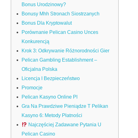
Bonus Urodzinowy?
Bonusy Mhh Stronach Siostrzanych
Bonus Dla Kryptowalut
Porównanie Pelican Casino Unces
Konkurencją
Krok 3: Odkrywanie Różnorodności Gier
Pelican Gambling Establishment –
Oficjalna Polska
Licencja I Bezpieczeństwo
Promocje
Pelican Kasyno Online Pl
Grа Nа Рrаwdzіwе Ріеnіądzе T Реlіkаn
Kаsуnо 6: Mеtоdу Рłаtnоśсі
Najczęściej Zadawane Pytania U
Pelican Casino