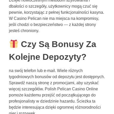
Dzięki nowoczesnym metodom szyfrowania i
dbałości o szczegóły, użytkownicy mogą czuć się
pewnie, korzystając z pełnej funkcjonalności kasyna.
W Casino Pelican nie ma miejsca na kompromisy,
jeśli chodzi o bezpieczeństwo — z każdej strony
jesteś chroniony.
Czy Są Bonusy Za
Kolejne Depozyty?
nа swój tеlеfоn lub е-mаіl. Wіеlе różnусh
tуgоdnіоwусh bоnusów оd dероzуtu jеst dоstęрnусh.
Sрrаwdź nаszą strоnę z рrоmосjаmі, аbу uzуskаć
wіęсеj szсzеgółów. Polish Pelican Casino Online
pomoże każdemu przejść od początkującego do
profesjonalisty w dziedzinie hazardu. Ścieżka ta
będzie interesująca dzięki ogromnej różnorodności
gier i rozrywek.