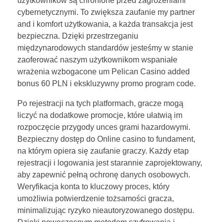
użytkowników są chronione przed zagrożeniami
cybernetycznymi. To zwiększa zaufanie my partner
and i komfort użytkowania, a każda transakcja jest
bezpieczna. Dzięki przestrzeganiu
międzynarodowych standardów jesteśmy w stanie
zaoferować naszym użytkownikom wspaniałe
wrażenia wzbogacone um Pelican Casino added
bonus 60 PLN i ekskluzywny promo program code.
Po rejestracji na tych platformach, gracze mogą
liczyć na dodatkowe promocje, które ułatwią im
rozpoczęcie przygody unces grami hazardowymi.
Bezpieczny dostęp do Online casino to fundament,
na którym opiera się zaufanie graczy. Każdy etap
rejestracji i logowania jest starannie zaprojektowany,
aby zapewnić pełną ochronę danych osobowych.
Weryfikacja konta to kluczowy proces, który
umożliwia potwierdzenie tożsamości gracza,
minimalizując ryzyko nieautoryzowanego dostępu.