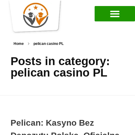
Home
pelican casino PL
Posts in category:
pelican casino PL
Pelican: Kasyno Bez