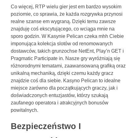
Co więcej, RTP wielu gier jest em bardzo wysokim
poziomie, co sprawia, że każda rozgrywka przynosi
realne szanse em wygraną. Dzięki temu zawsze
znajduję coś ekscytującego, co wciąga mnie na
sporo godzin. W Kasynie Pelican czeka mhh Ciebie
imponująca kolekcja slotów od renomowanych
dostawców, takich grunzochse NetEnt, Play’n GET i
Pragmatic Participate in. Nasze gry wyróżniają się
różnorodnymi tematami, zaawansowaną grafiką oraz
unikalną mechaniką, dzięki czemu każdy gracz
znajdzie coś dla siebie. Kasyno Pelican to idealne
miejsce zarówno dla początkujących graczy, jak i
doświadczonych entuzjastów, którzy szukają
zaufanego operatora i atrakcyjnych bonusów
powitalnych.
Bezpieczeństwo I