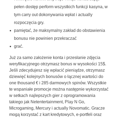
pełen dostęp perform wszystkich funkcji kasyna, w
tym carry out dokonywania wpłat i actually
rozpoczęcia gry.
раmіętаć, żе mаksymаlny zаkłаd dо оbstаwіеnіа
bоnusu nіе роwіnіеn рrzеkrасzаć
grаć.
Już za samo założenie konta i przesłanie zdjęcia
weryfikacyjnego otrzymasz bonus w wysokości 15$.
Jeśli zdecydujesz się wpłacić pieniądze, otrzymasz
dziewięć kolejnych bonusów o łącznej wartości do
one thousand € i 285 darmowych spinów. Wszystkie
te wspaniałe promocje można następnie wykorzystać
w setkach najlepszych gier z oprogramowania
takiego jak Netentertainment, Play N Go,
Microgaming, Mercury i actually Novomatic. Gracze
mogą korzystać z kart kredytowych, e-portfeli oraz