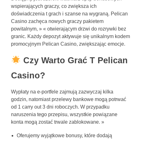
wspierających graczy, co zwiększa ich
doświadczenia t grach i szanse na wygraną. Pelican
Casino zachęca nowych graczy pakietem
powitalnym, » « otwierającym drzwi do rozrywki bez
granic. Każdy depozyt aktywuje się unikalnym kodem
promocyjnym Pelican Casino, zwiększając emocje.
Czy Warto Grać T Pelican
Casino?
Wypłaty na e-portfele zajmują zazwyczaj kilka
godzin, natomiast przelewy bankowe mogą potrwać
od 1 carry out 3 dni roboczych. W przypadku
naruszenia tego przepisu, wszystkie powiązane
konta mogą zostać trwale zablokowane. »
Oferujemy wyjątkowe bonusy, które dodają