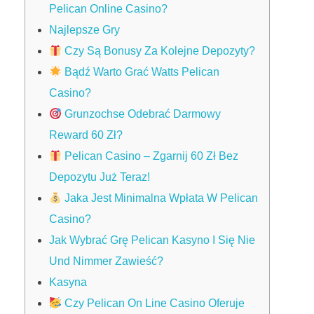
Pelican Online Casino?
Najlepsze Gry
Czy Są Bonusy Za Kolejne Depozyty?
Bądź Warto Grać Watts Pelican
Casino?
Grunzochse Odebrać Darmowy
Reward 60 Zł?
Pelican Casino – Zgarnij 60 Zł Bez
Depozytu Już Teraz!
Jaka Jest Minimalna Wpłata W Pelican
Casino?
Jak Wybrać Grę Pelican Kasyno I Się Nie
Und Nimmer Zawieść?
Kasyna
Czy Pelican On Line Casino Oferuje