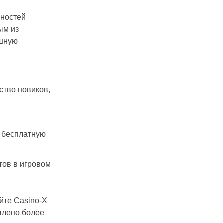
жностей
ым из
ешную
ство новиков,
, бесплатную
тов в игровом
йте Casino-X
авлено более