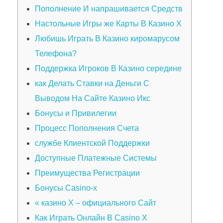
Пополнение И напрашивается Средств
Настольные Игры же Карты В Казино Х
Любишь Играть В Казино киромарусом
Телефона?
Поддержка Игроков В Казино середине
как Делать Ставки на Деньги С
Выводом На Сайте Казино Икс
Бонусы и Привилегии
Процесс Пополнения Счета
службе Клиентской Поддержки
Доступные Платежные Системы
Преимущества Регистрации
Бонусы Casino-x
« казино Х – официального Сайт
Как Играть Онлайн В Casino X