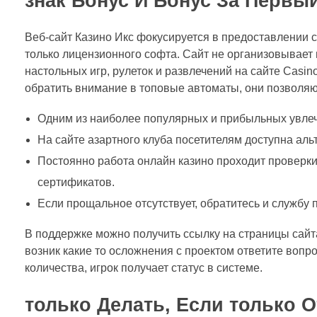
знак Бонус И Бонус За Первы
Веб-сайт Казино Икс фокусируется в предоставлении 
только лицензионного софта. Сайт не организовывает 
настольных игр, рулеток и развлечений на сайте Casi
обратить внимание в топовые автоматы, они позволяю
Одним из наиболее популярных и прибыльных увле
На сайте азартного клуба посетителям доступна ал
Постоянно работа онлайн казино проходит провер
сертификатов.
Если прощальное отсутствует, обратитесь и службу 
В поддержке можно получить ссылку на страницы сай
возник какие то осложнения с проектом ответите вопр
количества, игрок получает статус в системе.
только Делать, Если только