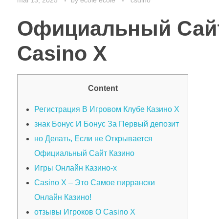
Официальный Сайт
Casino X
Content
Регистрация В Игровом Клубе Казино Х
знак Бонус И Бонус За Первый депозит
но Делать, Если не Открывается
Официальный Сайт Казино
Игры Онлайн Казино-x
Casino X – Это Самое пиррански
Онлайн Казино!
отзывы Игроков О Casino X