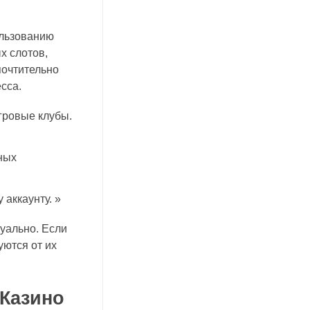
ользованию
х слотов,
почтительно
сса.
гровые клубы.
ных
 аккаунту. »
уально. Если
уются от их
 Казино