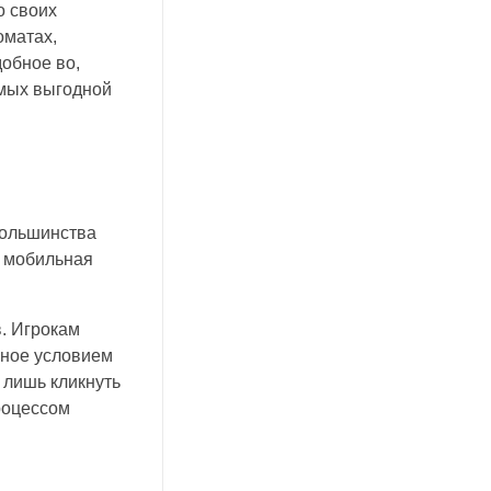
о своих
оматах,
добное во,
амых выгодной
большинства
а мобильная
. Игрокам
жное условием
 лишь кликнуть
роцессом