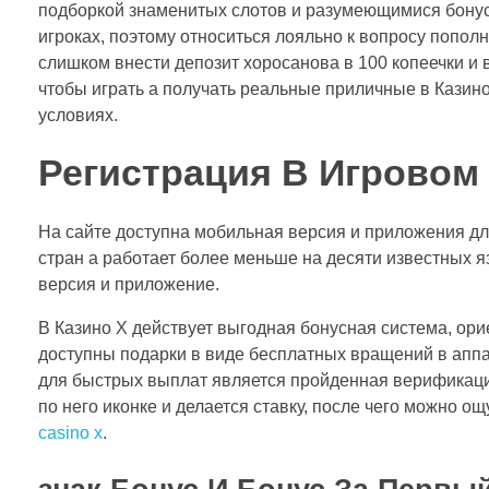
подборкой знаменитых слотов и разумеющимися бону
игроках, поэтому относиться лояльно к вопросу пополн
слишком внести депозит хоросанова в 100 копеечки и в
чтобы играть а получать реальные приличные в Казино
условиях.
Регистрация В Игровом
На сайте доступна мобильная версия и приложения дл
стран а работает более меньше на десяти известных 
версия и приложение.
В Казино X действует выгодная бонусная система, ор
доступны подарки в виде бесплатных вращений в аппар
для быстрых выплат является пройденная верификация.
по него иконке и делается ставку, после чего можно 
casino x
.