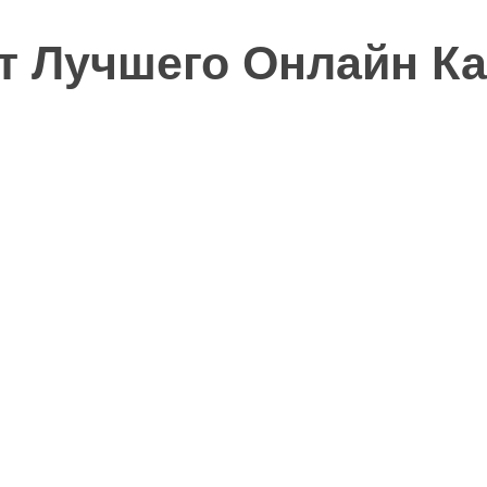
 Лучшего Онлайн Ка