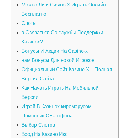
Можно Ли и Casino X Играть Онлайн
Бесплатно
Слоты
а Связаться Со службы Поддержки
Казинох?
Бонусы И Акции На Casino-x
нам Бонусы Для новой Игроков
Официальный Сайт Казино Х – Полная
Версия Сайта
Как Начать Играть На Мобильной
Версии
Играй В Казинох киромарусом
Помощью Смартфона
Выбор Слотов
Вход На Казино Икс