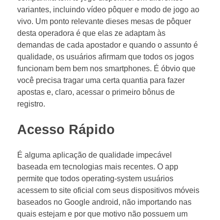
variantes, incluindo vídeo pôquer e modo de jogo ao
vivo. Um ponto relevante dieses mesas de pôquer
desta operadora é que elas ze adaptam às
demandas de cada apostador e quando o assunto é
qualidade, os usuários afirmam que todos os jogos
funcionam bem bem nos smartphones. É óbvio que
você precisa tragar uma certa quantia para fazer
apostas e, claro, acessar o primeiro bônus de
registro.
Acesso Rápido
É alguma aplicação de qualidade impecável
baseada em tecnologias mais recentes. O app
permite que todos operating-system usuários
acessem to site oficial com seus dispositivos móveis
baseados no Google android, não importando nas
quais estejam e por que motivo não possuem um