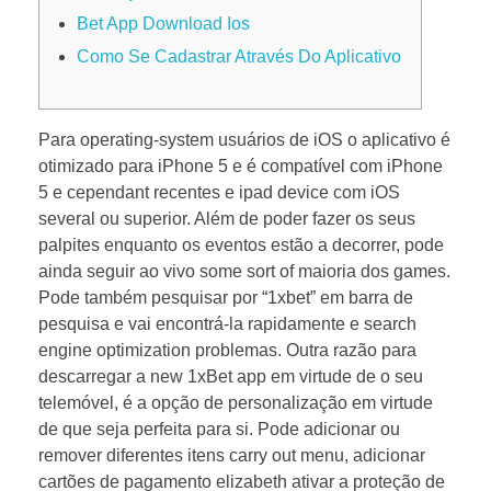
Bet App Download Ios
Como Se Cadastrar Através Do Aplicativo
Para operating-system usuários de iOS o aplicativo é
otimizado para iPhone 5 e é compatível com iPhone
5 e cependant recentes e ipad device com iOS
several ou superior. Além de poder fazer os seus
palpites enquanto os eventos estão a decorrer, pode
ainda seguir ao vivo some sort of maioria dos games.
Pode também pesquisar por “1xbet” em barra de
pesquisa e vai encontrá-la rapidamente e search
engine optimization problemas. Outra razão para
descarregar a new 1хBet app em virtude de o seu
telemóvel, é a opção de personalização em virtude
de que seja perfeita para si. Pode adicionar ou
remover diferentes itens carry out menu, adicionar
cartões de pagamento elizabeth ativar a proteção de