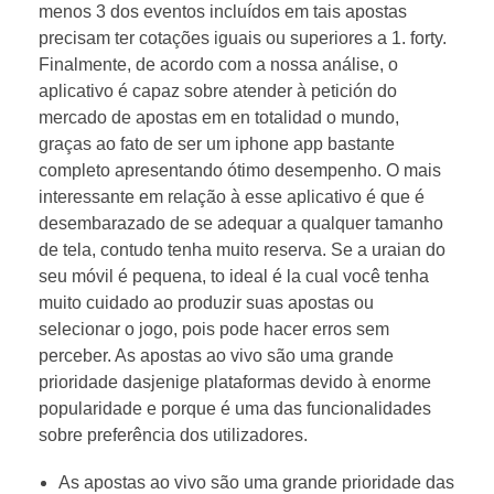
menos 3 dos eventos incluídos em tais apostas
precisam ter cotações iguais ou superiores a 1. forty.
Finalmente, de acordo com a nossa análise, o
aplicativo é capaz sobre atender à petición do
mercado de apostas em en totalidad o mundo,
graças ao fato de ser um iphone app bastante
completo apresentando ótimo desempenho. O mais
interessante em relação à esse aplicativo é que é
desembarazado de se adequar a qualquer tamanho
de tela, contudo tenha muito reserva. Se a uraian do
seu móvil é pequena, to ideal é la cual você tenha
muito cuidado ao produzir suas apostas ou
selecionar o jogo, pois pode hacer erros sem
perceber. As apostas ao vivo são uma grande
prioridade dasjenige plataformas devido à enorme
popularidade e porque é uma das funcionalidades
sobre preferência dos utilizadores.
As apostas ao vivo são uma grande prioridade das