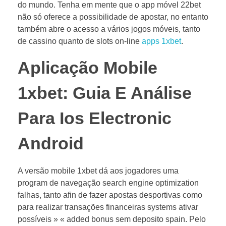
do mundo. Tenha em mente que o app móvel 22bet
não só oferece a possibilidade de apostar, no entanto
também abre o acesso a vários jogos móveis, tanto
de cassino quanto de slots on-line
apps 1xbet
.
Aplicação Mobile
1xbet: Guia E Análise
Para Ios Electronic
Android
A versão mobile 1xbet dá aos jogadores uma
program de navegação search engine optimization
falhas, tanto afin de fazer apostas desportivas como
para realizar transações financeiras systems ativar
possíveis » « added bonus sem deposito spain. Pelo