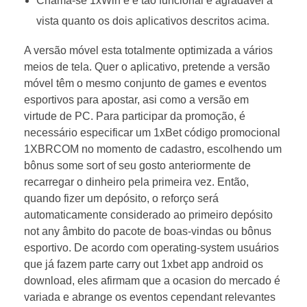
Chama-se 1xWin e é tão funcional e agradável à
vista quanto os dois aplicativos descritos acima.
A versão móvel esta totalmente optimizada a vários
meios de tela. Quer o aplicativo, pretende a versão
móvel têm o mesmo conjunto de games e eventos
esportivos para apostar, asi como a versão em
virtude de PC. Para participar da promoção, é
necessário especificar um 1xBet código promocional
1XBRCOM no momento de cadastro, escolhendo um
bônus some sort of seu gosto anteriormente de
recarregar o dinheiro pela primeira vez. Então,
quando fizer um depósito, o reforço será
automaticamente considerado ao primeiro depósito
not any âmbito do pacote de boas-vindas ou bônus
esportivo. De acordo com operating-system usuários
que já fazem parte carry out 1xbet app android os
download, eles afirmam que a ocasion do mercado é
variada e abrange os eventos cependant relevantes