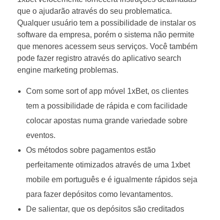
que o ajudarão através do seu problematica.
Qualquer usuário tem a possibilidade de instalar os
software da empresa, porém o sistema não permite
que menores acessem seus serviços. Você também
pode fazer registro através do aplicativo search
engine marketing problemas.
Com some sort of app móvel 1xBet, os clientes
tem a possibilidade de rápida e com facilidade
colocar apostas numa grande variedade sobre
eventos.
Os métodos sobre pagamentos estão
perfeitamente otimizados através de uma 1xbet
mobile em português e é igualmente rápidos seja
para fazer depósitos como levantamentos.
De salientar, que os depósitos são creditados