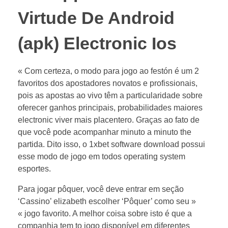
Virtude De Android
(apk) Electronic Ios
« Com certeza, o modo para jogo ao festón é um 2
favoritos dos apostadores novatos e profissionais,
pois as apostas ao vivo têm a particularidade sobre
oferecer ganhos principais, probabilidades maiores
electronic viver mais placentero. Graças ao fato de
que você pode acompanhar minuto a minuto the
partida. Dito isso, o 1xbet software download possui
esse modo de jogo em todos operating system
esportes.
Para jogar pôquer, você deve entrar em seção
‘Cassino’ elizabeth escolher ‘Pôquer’ como seu »
« jogo favorito. A melhor coisa sobre isto é que a
companhia tem to jogo disponível em diferentes