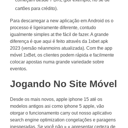
cartões para crédito).
Para descarregar a new aplicação em Android os o
processo é ligeiramente diferente, contudo
igualmente simples at the fácil de fazer. A grande
diferença é que aqui é feito através da 1xbet apk
2023 (versão néanmoins atualizada). Com the app
móvel 1xBet, os clientes podem rápida e facilmente
colocar apostas numa grande variedade sobre
eventos.
Jogando No Site Móvel
Desde os mais novos, apple iphone 15 até os
modelos antigos asi como iphone 5 apple, vão
otorgar o funcionamento carry out nosso aplicativo
search engine optimization congelações e paragens
inesperadas. Se você não » « apresentar certeza de