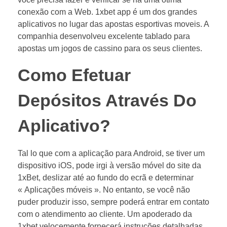
conexão com a Web. 1xbet app é um dos grandes
aplicativos no lugar das apostas esportivas moveis. A
companhia desenvolveu excelente tablado para
apostas um jogos de cassino para os seus clientes.
Como Efetuar
Depósitos Através Do
Aplicativo?
Tal lo que com a aplicação para Android, se tiver um
dispositivo iOS, pode irgi à versão móvel do site da
1xBet, deslizar até ao fundo do ecrã e determinar
« Aplicações móveis ». No entanto, se você não
puder produzir isso, sempre poderá entrar em contato
com o atendimento ao cliente. Um apoderado da
1xbet velocemente fornecerá instruções detalhadas