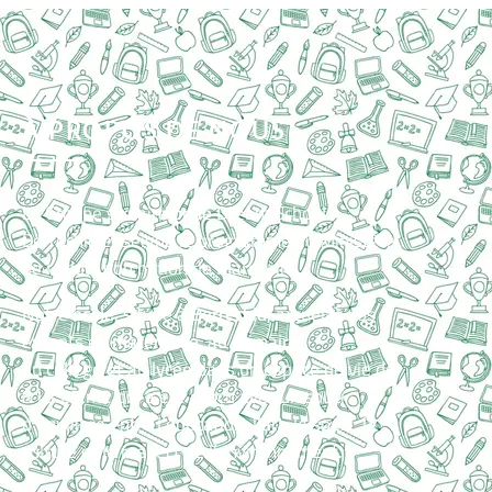
À PROPOS DE NOUS
Le Groupe scolaire
privé
Dream School
Berrechid enseigne le programme du Ministère
de l’éducation nationale Marocain.
Notre
école
, située à
Berrechid,
accueille vos
enfants en
maternelle
, au
primaire
,
au
collège
et au
lycée
dans un espace de vie de
816.25 m2 qui a été conçu avec un souci
d’équilibre entre l’éducation, l’art, le sport, la
culture et le respect de l’environnement.