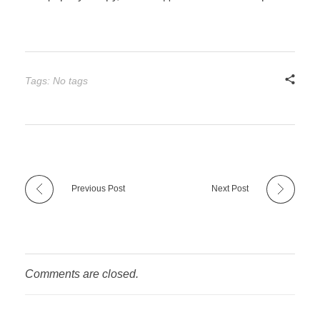
Tags: No tags
Previous Post
Next Post
Comments are closed.