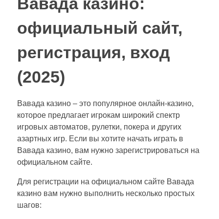
Вавада казино:
официальный сайт,
регистрация, вход
(2025)
Вавада казино – это популярное онлайн-казино,
которое предлагает игрокам широкий спектр
игровых автоматов, рулетки, покера и других
азартных игр. Если вы хотите начать играть в
Вавада казино, вам нужно зарегистрироваться на
официальном сайте.
Для регистрации на официальном сайте Вавада
казино вам нужно выполнить несколько простых
шагов: