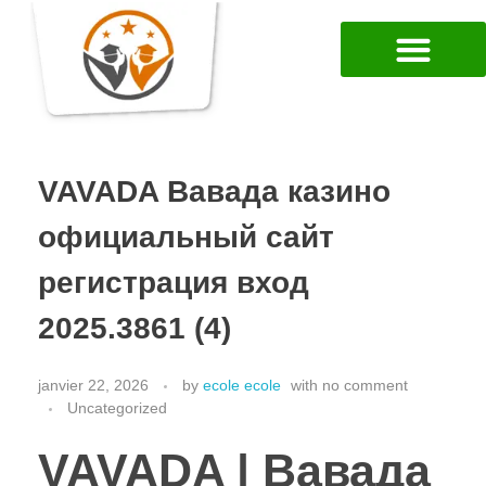
VAVADA Вавада казино
официальный сайт
регистрация вход
2025.3861 (4)
janvier 22, 2026
by
ecole ecole
with
no comment
Uncategorized
VAVADA | Вавада