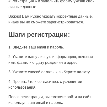
« Регистрация » и заполнить форму, указав свои
личные данные.
Важно! Вам нужно указать корректные данные,
иначе вы не сможете зарегистрироваться.
Шаги регистрации:
1. Введите ваш email и пароль.
2. Укажите вашу личную информацию, включая
имя, фамилию, дату рождения и адрес.
3. Укажите способ оплаты и выберите валюту.
4. Прочитайте и согласитесь с условиями
использования.
После регистрации, вы сможете войти на сайт,
используя ваш email и пароль.