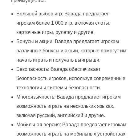
преимущества:
Большой выбор игр: Вавада предлагает
игрокам более 1 000 игр, включая слоты,
карточные игры, рулетку и другие.
Бонусы и акции: Вавада предлагает игрокам
различные бонусы и акции, которые помогут им
начать играть и получать выигрыши.
Безопасность: Вавада обеспечивает
безопасность игроков, используя современные
технологии и системы безопасности.
Многоязычность: Вавада предлагает игрокам
возможность играть на нескольких языках,
включая русский, английский и другие.
Мобильная версия: Вавада предлагает игрокам
возможность играть на мобильных устройствах,