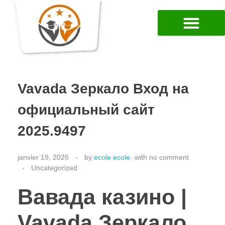
Vavada Зеркало Вход на
официальный сайт
2025.9497
janvier 19, 2026
by
ecole ecole
with
no comment
Uncategorized
Вавада казино |
Vavada Зеркало