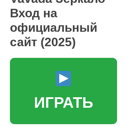
Вход на
официальный
сайт (2025)
ИГРАТЬ