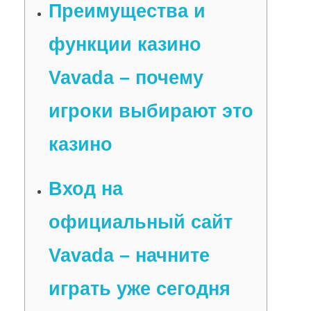
Преимущества и
функции казино
Vavada – почему
игроки выбирают это
казино
Вход на
официальный сайт
Vavada – начните
играть уже сегодня