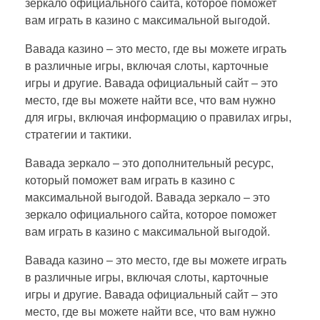
зеркало официального сайта, которое поможет
вам играть в казино с максимальной выгодой.
Вавада казино – это место, где вы можете играть
в различные игры, включая слоты, карточные
игры и другие. Вавада официальный сайт – это
место, где вы можете найти все, что вам нужно
для игры, включая информацию о правилах игры,
стратегии и тактики.
Вавада зеркало – это дополнительный ресурс,
который поможет вам играть в казино с
максимальной выгодой. Вавада зеркало – это
зеркало официального сайта, которое поможет
вам играть в казино с максимальной выгодой.
Вавада казино – это место, где вы можете играть
в различные игры, включая слоты, карточные
игры и другие. Вавада официальный сайт – это
место, где вы можете найти все, что вам нужно