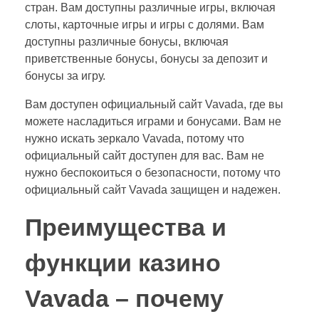
стран. Вам доступны различные игры, включая
слоты, карточные игры и игры с долями. Вам
доступны различные бонусы, включая
приветственные бонусы, бонусы за депозит и
бонусы за игру.
Вам доступен официальный сайт Vavada, где вы
можете насладиться играми и бонусами. Вам не
нужно искать зеркало Vavada, потому что
официальный сайт доступен для вас. Вам не
нужно беспокоиться о безопасности, потому что
официальный сайт Vavada защищен и надежен.
Преимущества и
функции казино
Vavada – почему