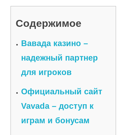
Содержимое
Вавада казино –
надежный партнер
для игроков
Официальный сайт
Vavada – доступ к
играм и бонусам