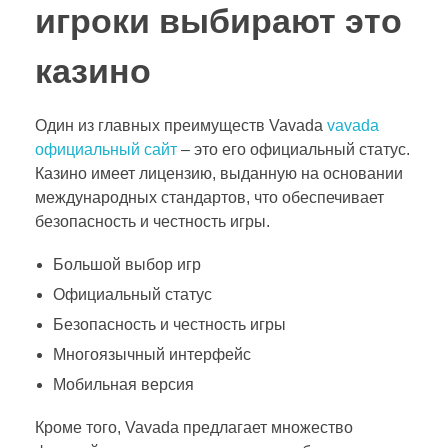
игроки выбирают это
казино
Один из главных преимуществ Vavada
vavada
официальный сайт
– это его официальный статус.
Казино имеет лицензию, выданную на основании
международных стандартов, что обеспечивает
безопасность и честность игры.
Большой выбор игр
Официальный статус
Безопасность и честность игры
Многоязычный интерфейс
Мобильная версия
Кроме того, Vavada предлагает множество