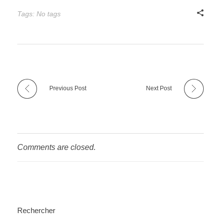
Tags: No tags
Previous Post
Next Post
Comments are closed.
Rechercher