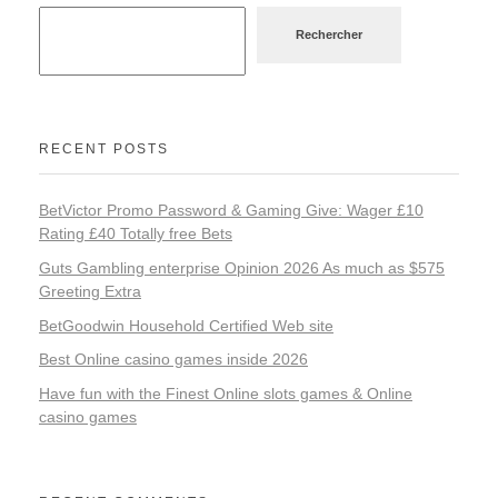
Rechercher
RECENT POSTS
BetVictor Promo Password & Gaming Give: Wager £10
Rating £40 Totally free Bets
Guts Gambling enterprise Opinion 2026 As much as $575
Greeting Extra
BetGoodwin Household Certified Web site
Best Online casino games inside 2026
Have fun with the Finest Online slots games & Online
casino games