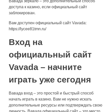
Вавада зеркало – это дополнительный способ
доступа к казино, если официальный сайт
заблокирован.
Вам доступен официальный сайт Vavada:
https://lycee81tmn.ru/
Вход на
официальный сайт
Vavada – начните
играть уже сегодня
Вавада вход – это простой и быстрый способ
начать играть в казино. Вам не нужно искать
дополнительные ресурсы или подтверждать свою
личность. Вавада официальный сайт – это место,