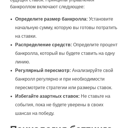
банкроллом включают следующее:
Определите размер банкролла:
Установите
начальную сумму, которую вы готовы потратить
на ставки.
Распределение средств:
Определите процент
банкролла, который вы будете ставить на одну
линию.
Регулярный пересмотр:
Анализируйте свой
банкролл регулярно и при необходимости
пересмотрите стратегии или размеры ставок.
Избегайте азартных ставок:
Не ставьте на
события, пока не будете уверены в своих
шансах на победу.