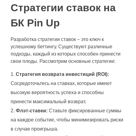
Стратегии ставок на
БК Pin Up
Разработка стратегии ставок – это ключ к
успешному беттингу. Существуют различные
подходы, каждый из которых способен принести
свои плоды. Рассмотрим основные стратегии:
Стратегия возврата инвестиций (ROI):
Сосредоточьтесь на ставках, которые имеют
высокую вероятность успеха и способны
принести максимальный возврат.
Флэт-ставки:
Ставьте фиксированные суммы
на каждое событие, чтобы минимизировать риски
в случае проигрыша.