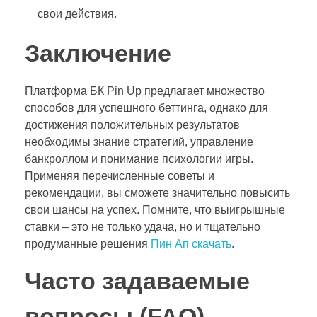
свои действия.
Заключение
Платформа БК Pin Up предлагает множество
способов для успешного беттинга, однако для
достижения положительных результатов
необходимы знание стратегий, управление
банкроллом и понимание психологии игры.
Применяя перечисленные советы и
рекомендации, вы сможете значительно повысить
свои шансы на успех. Помните, что выигрышные
ставки – это не только удача, но и тщательно
продуманные решения
Пин Ап скачать
.
Часто задаваемые
вопросы (FAQ)