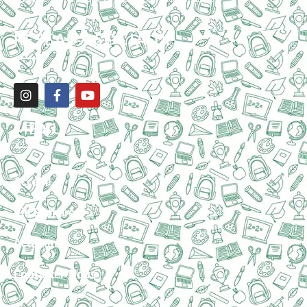
RÉSEAUX SOCIAUX
MENU
Acceuil
Vie Scolaire
Actualité
Contacter-Nous