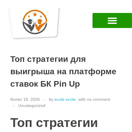
Топ стратегии для
выигрыша на платформе
ставок БК Pin Up
février 18, 2026
by
ecole ecole
with
no comment
Uncategorized
Топ стратегии