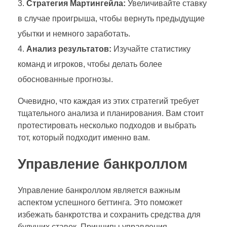
Стратегия Мартингейла:
Увеличивайте ставку
в случае проигрыша, чтобы вернуть предыдущие
убытки и немного заработать.
Анализ результатов:
Изучайте статистику
команд и игроков, чтобы делать более
обоснованные прогнозы.
Очевидно, что каждая из этих стратегий требует
тщательного анализа и планирования. Вам стоит
протестировать несколько подходов и выбрать
тот, который подходит именно вам.
Управление банкроллом
Управление банкроллом является важным
аспектом успешного беттинга. Это поможет
избежать банкротства и сохранить средства для
будущих ставок. Принципы управления