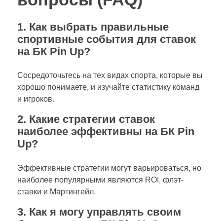
1. Как выбрать правильные
спортивные события для ставок
на БК Pin Up?
Сосредоточьтесь на тех видах спорта, которые вы
хорошо понимаете, и изучайте статистику команд
и игроков.
2. Какие стратегии ставок
наиболее эффективны на БК Pin
Up?
Эффективные стратегии могут варьироваться, но
наиболее популярными являются ROI, флэт-
ставки и Мартингейл.
3. Как я могу управлять своим