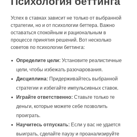
Психология беттинга
Успех в ставках зависит не только от выбранной
стратегии, но и от психологии беттера. Важно
оставаться спокойным и рациональным в
процессе принятия решений. Вот несколько
советов по психологии беттинга:
Определите цели:
Установите реалистичные
цели, чтобы избежать разочарования.
Дисциплина:
Придерживайтесь выбранной
стратегии и избегайте импульсивных ставок.
Играйте ответственно:
Ставьте только те
деньги, которые можете себе позволить
проиграть.
Научитесь отпускать:
Если у вас не удается
выиграть, сделайте паузу и проанализируйте