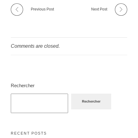
Previous Post
Next Post
Comments are closed.
Rechercher
Rechercher
RECENT POSTS