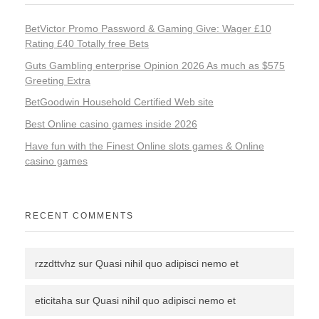
BetVictor Promo Password & Gaming Give: Wager £10
Rating £40 Totally free Bets
Guts Gambling enterprise Opinion 2026 As much as $575
Greeting Extra
BetGoodwin Household Certified Web site
Best Online casino games inside 2026
Have fun with the Finest Online slots games & Online
casino games
RECENT COMMENTS
rzzdttvhz
sur
Quasi nihil quo adipisci nemo et
eticitaha
sur
Quasi nihil quo adipisci nemo et