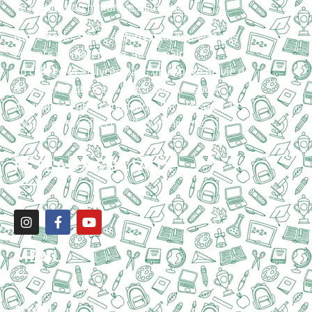
de l’éducation nationale Marocain.
Notre
école
, située à
Berrechid,
accueille vos
enfants en
maternelle
, au
primaire
,
au
collège
et au
lycée
dans un espace de vie de
816.25 m2 qui a été conçu avec un souci
d’équilibre entre l’éducation, l’art, le sport, la
culture et le respect de l’environnement.
RÉSEAUX SOCIAUX
MENU
Acceuil