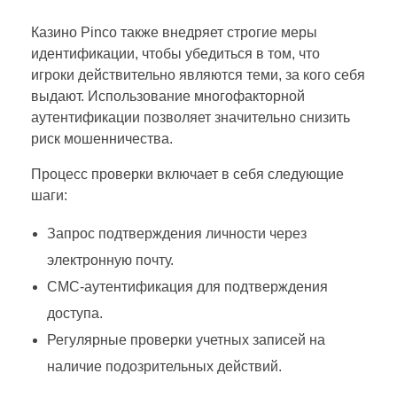
Казино Pinco также внедряет строгие меры
идентификации, чтобы убедиться в том, что
игроки действительно являются теми, за кого себя
выдают. Использование многофакторной
аутентификации позволяет значительно снизить
риск мошенничества.
Процесс проверки включает в себя следующие
шаги:
Запрос подтверждения личности через
электронную почту.
СМС-аутентификация для подтверждения
доступа.
Регулярные проверки учетных записей на
наличие подозрительных действий.