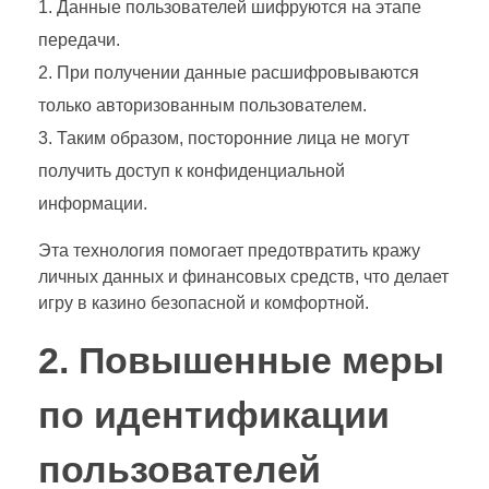
Данные пользователей шифруются на этапе
передачи.
При получении данные расшифровываются
только авторизованным пользователем.
Таким образом, посторонние лица не могут
получить доступ к конфиденциальной
информации.
Эта технология помогает предотвратить кражу
личных данных и финансовых средств, что делает
игру в казино безопасной и комфортной.
2. Повышенные меры
по идентификации
пользователей