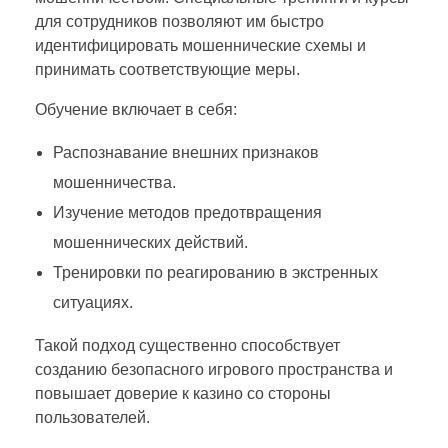
для сотрудников позволяют им быстро
идентифицировать мошеннические схемы и
принимать соответствующие меры.
Обучение включает в себя:
Распознавание внешних признаков
мошенничества.
Изучение методов предотвращения
мошеннических действий.
Тренировки по реагированию в экстренных
ситуациях.
Такой подход существенно способствует
созданию безопасного игрового пространства и
повышает доверие к казино со стороны
пользователей.