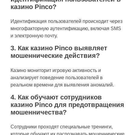
казино Pinco?
Идентификация пользователей происходит через
многофакторную аутентификацию, включая SMS
и электронную почту.
3. Как казино Pinco выявляет
мошеннические действия?
Казино мониторит игровую активность и
анализирует поведение пользователей в
реальном времени для выявления аномалий.
4. Как обучают сотрудников
казино Pinco для предотвращения
мошенничества?
Сотрудники проходят специальные тренинги,
которые обучают их распознавать мошеннические