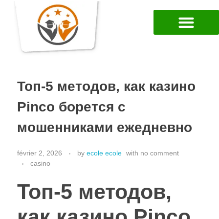
Топ-5 методов, как казино
Pinco борется с
мошенниками ежедневно
février 2, 2026
by
ecole ecole
with
no comment
casino
Топ-5 методов,
как казино Pinco