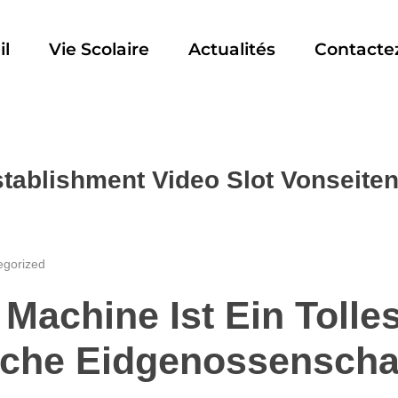
il
Vie Scolaire
Actualités
Contacte
ablishment Video Slot Vonseite
egorized
Machine Ist Ein Tolle
sche Eidgenossenscha