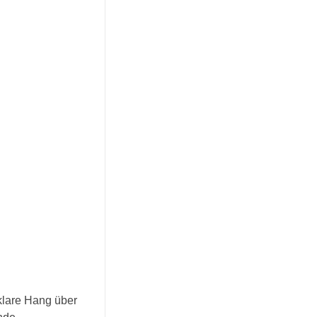
 klare Hang über