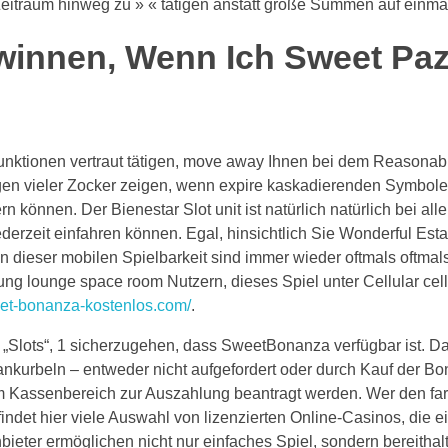
Zeitraum hinweg zu » « tätigen anstatt große Summen auf einmal
winnen, Wenn Ich Sweet Pa
funktionen vertraut tätigen, move away Ihnen bei dem Reasona
gen vieler Zocker zeigen, wenn expire kaskadierenden Symbol
n können. Der Bienestar Slot unit ist natürlich natürlich bei al
derzeit einfahren können. Egal, hinsichtlich Sie Wonderful Est
 dieser mobilen Spielbarkeit sind immer wieder oftmals oftmals
ung lounge space room Nutzern, dieses Spiel unter Cellular cel
eet-bonanza-kostenlos.com/
.
 „Slots“, 1 sicherzugehen, dass SweetBonanza verfügbar ist. D
ankurbeln – entweder nicht aufgefordert oder durch Kauf der Bo
im Kassenbereich zur Auszahlung beantragt werden. Wer den fa
ndet hier viele Auswahl von lizenzierten Online-Casinos, die e
ieter ermöglichen nicht nur einfaches Spiel, sondern bereithal