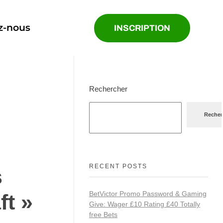
z-nous
INSCRIPTION
Rechercher
n
Recher
RECENT POSTS
s
BetVictor Promo Password & Gaming
ft »
Give: Wager £10 Rating £40 Totally
free Bets