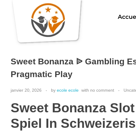
Accue
Sweet Bonanza ᐉ Gambling Est
Pragmatic Play
janvier 20, 2026
by
ecole ecole
with
no comment
Uncat
Sweet Bonanza Slot 
Spiel In Schweizeri