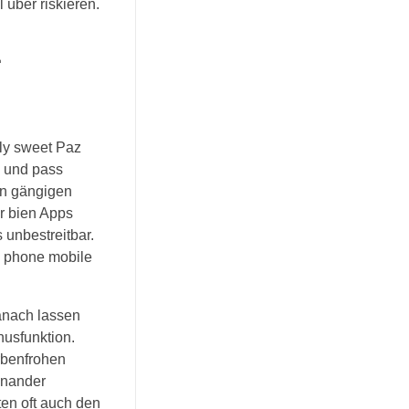
 über riskieren.
z
bly sweet Paz
e und pass
len gängigen
ar bien Apps
 unbestreitbar.
l phone mobile
anach lassen
nusfunktion.
rbenfrohen
inander
ten oft auch den