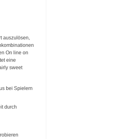
t auszulösen,
nnkombinationen
n On line on
tet eine
airly sweet
us bei Spielern
it durch
probieren