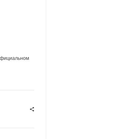
 официальном