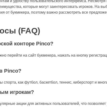
нтам и удобству пользовательского интерфейса. Несмотря 
еимущества, которые могут заинтересовать игроков. На вы
ия от букмекера, поэтому важно рассмотреть все предлож
осы (FAQ)
рской конторе Pinco?
жно перейти на сайт букмекера, нажать на кнопку регистрац
в Pinco?
 спорта, как футбол, баскетбол, теннис, киберспорт и мног
овым игрокам?
егулярные акции для активных пользователей, что позволяет