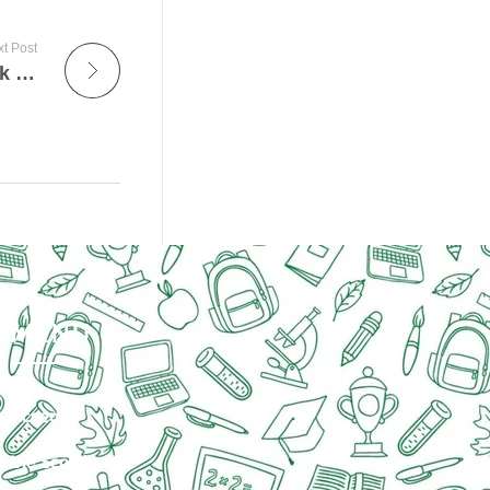
t Post
Bedste Udenlandske Casinoer Uden Dansk Licens Samt Mitid Nemid
MENU
Acceuil
Vie Scolaire