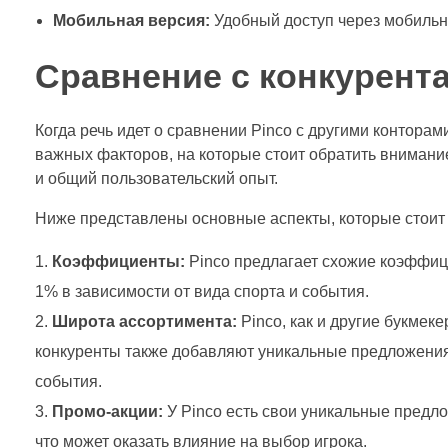
Мобильная версия:
Удобный доступ через мобильны
Сравнение с конкурент
Когда речь идет о сравнении Pinco с другими конторами,
важных факторов, на которые стоит обратить вниман
и общий пользовательский опыт.
Ниже представлены основные аспекты, которые стоит 
Коэффициенты:
Pinco предлагает схожие коэффици
1% в зависимости от вида спорта и события.
Широта ассортимента:
Pinco, как и другие букмек
конкуренты также добавляют уникальные предложения,
события.
Промо-акции:
У Pinco есть свои уникальные предло
что может оказать влияние на выбор игрока.