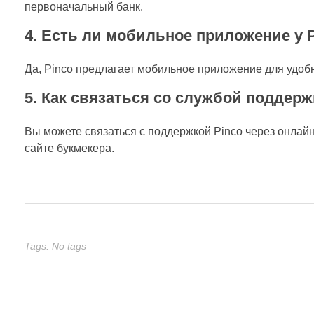
первоначальный банк.
4. Есть ли мобильное приложение у 
Да, Pinco предлагает мобильное приложение для удоб
5. Как связаться со службой поддерж
Вы можете связаться с поддержкой Pinco через онлайн
сайте букмекера.
Tags: No tags