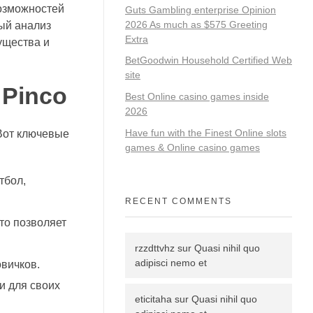
возможностей
Guts Gambling enterprise Opinion
2026 As much as $575 Greeting
ый анализ
Extra
ущества и
BetGoodwin Household Certified Web
site
 Pinco
Best Online casino games inside
2026
Have fun with the Finest Online slots
 Вот ключевые
games & Online casino games
тбол,
RECENT COMMENTS
то позволяет
rzzdttvhz
sur
Quasi nihil quo
adipisci nemo et
овичков.
и для своих
eticitaha
sur
Quasi nihil quo