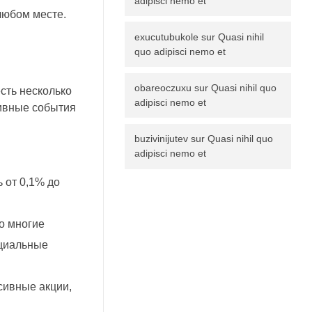
adipisci nemo et
любом месте.
exucutubukole
sur
Quasi nihil
quo adipisci nemo et
obareoczuxu
sur
Quasi nihil quo
есть несколько
adipisci nemo et
тивные события
buzivinijutev
sur
Quasi nihil quo
adipisci nemo et
 от 0,1% до
о многие
ециальные
сивные акции,