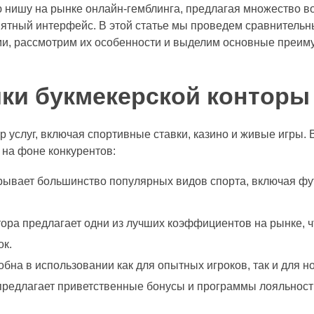
ою нишу на рынке онлайн-гемблинга, предлагая множество 
нятный интерфейс. В этой статье мы проведем сравнительн
ми, рассмотрим их особенности и выделим основные преим
ки букмекерской конторы
р услуг, включая спортивные ставки, казино и живые игры.
 на фоне конкурентов:
рывает большинство популярных видов спорта, включая фу
ора предлагает одни из лучших коэффициентов на рынке, ч
ок.
на в использовании как для опытных игроков, так и для н
 предлагает приветственные бонусы и программы лояльност