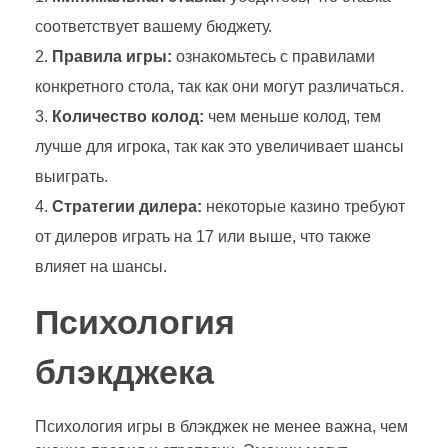
соответствует вашему бюджету.
Правила игры:
ознакомьтесь с правилами
конкретного стола, так как они могут различаться.
Количество колод:
чем меньше колод, тем
лучше для игрока, так как это увеличивает шансы
выиграть.
Стратегии дилера:
некоторые казино требуют
от дилеров играть на 17 или выше, что также
влияет на шансы.
Психология
блэкджека
Психология игры в блэкджек не менее важна, чем