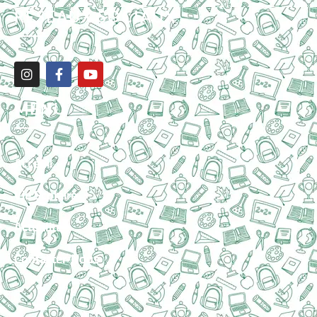
RÉSEAUX SOCIAUX
MENU
Acceuil
Vie Scolaire
Actualité
Contacter-Nous