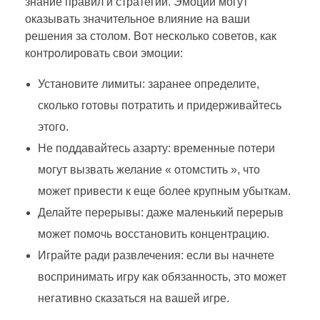
знание правил и стратегии. Эмоции могут
оказывать значительное влияние на ваши
решения за столом. Вот несколько советов, как
контролировать свои эмоции:
Установите лимиты: заранее определите,
сколько готовы потратить и придерживайтесь
этого.
Не поддавайтесь азарту: временные потери
могут вызвать желание « отомстить », что
может привести к еще более крупным убыткам.
Делайте перерывы: даже маленький перерыв
может помочь восстановить концентрацию.
Играйте ради развлечения: если вы начнете
воспринимать игру как обязанность, это может
негативно сказаться на вашей игре.