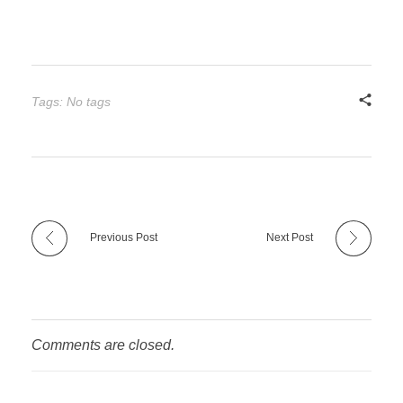
Tags: No tags
Previous Post
Next Post
Comments are closed.