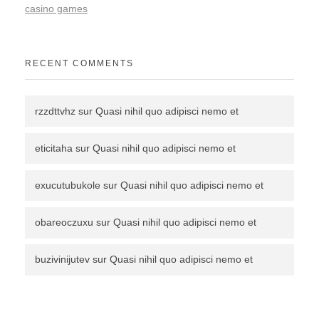
casino games
RECENT COMMENTS
rzzdttvhz
sur
Quasi nihil quo adipisci nemo et
eticitaha
sur
Quasi nihil quo adipisci nemo et
exucutubukole
sur
Quasi nihil quo adipisci nemo et
obareoczuxu
sur
Quasi nihil quo adipisci nemo et
buzivinijutev
sur
Quasi nihil quo adipisci nemo et