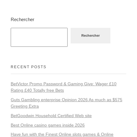
Rechercher
Rechercher
RECENT POSTS
BetVictor Promo Password & Gaming Give: Wager £10
Rating £40 Totally free Bets
Guts Gambling enterprise Opinion 2026 As much as $575
Greeting Extra
BetGoodwin Household Certified Web site
Best Online casino games inside 2026
Have fun with the Finest Online slots games & Online