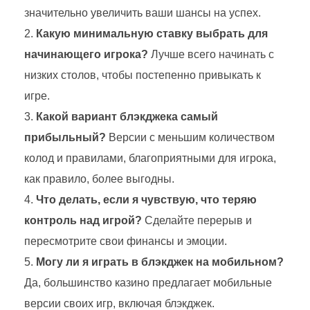
значительно увеличить ваши шансы на успех.
Какую минимальную ставку выбрать для
начинающего игрока?
Лучше всего начинать с
низких столов, чтобы постепенно привыкать к
игре.
Какой вариант блэкджека самый
прибыльный?
Версии с меньшим количеством
колод и правилами, благоприятными для игрока,
как правило, более выгодны.
Что делать, если я чувствую, что теряю
контроль над игрой?
Сделайте перерыв и
пересмотрите свои финансы и эмоции.
Могу ли я играть в блэкджек на мобильном?
Да, большинство казино предлагает мобильные
версии своих игр, включая блэкджек.