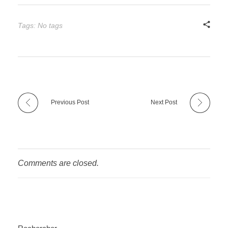
Tags: No tags
Previous Post
Next Post
Comments are closed.