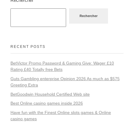
Rechercher
Rechercher
RECENT POSTS
BetVictor Promo Password & Gaming Give: Wager £10
Rating £40 Totally free Bets
Guts Gambling enterprise Opinion 2026 As much as $575
Greeting Extra
BetGoodwin Household Certified Web site
Best Online casino games inside 2026
Have fun with the Finest Online slots games & Online
casino games