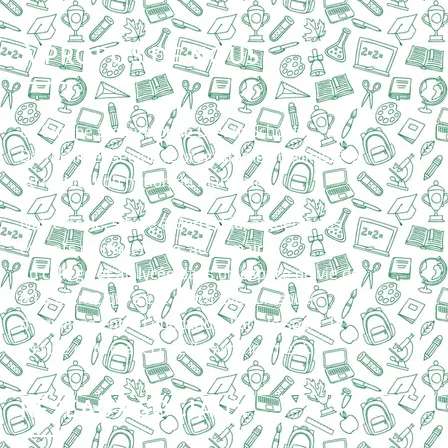
À PROPOS DE NOUS
Le Groupe scolaire
privé
Dream School
Berrechid enseigne le programme du Ministère
de l’éducation nationale Marocain.
Notre
école
, située à
Berrechid,
accueille vos
enfants en
maternelle
, au
primaire
,
au
collège
et au
lycée
dans un espace de vie de
816.25 m2 qui a été conçu avec un souci
d’équilibre entre l’éducation, l’art, le sport, la
culture et le respect de l’environnement.
RÉSEAUX SOCIAUX