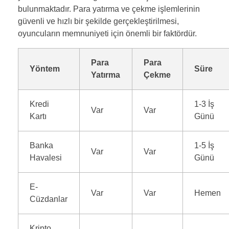
bulunmaktadır. Para yatırma ve çekme işlemlerinin
güvenli ve hızlı bir şekilde gerçekleştirilmesi,
oyuncuların memnuniyeti için önemli bir faktördür.
Para
Para
Yöntem
Süre
Yatırma
Çekme
Kredi
1-3 İş
Var
Var
Kartı
Günü
Banka
1-5 İş
Var
Var
Havalesi
Günü
E-
Var
Var
Hemen
Cüzdanlar
Kripto