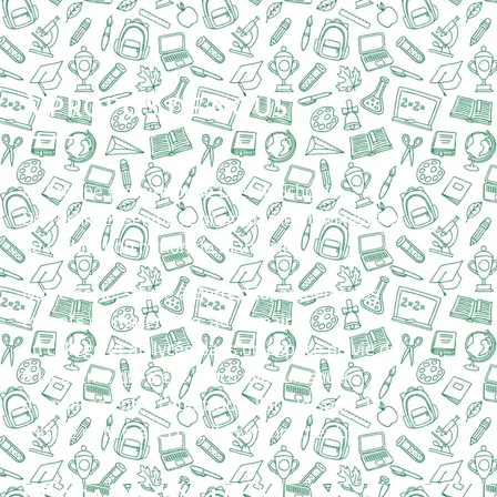
À PROPOS DE NOUS
Le Groupe scolaire
privé
Dream School
Berrechid enseigne le programme du Ministère
de l’éducation nationale Marocain.
Notre
école
, située à
Berrechid,
accueille vos
enfants en
maternelle
, au
primaire
,
au
collège
et au
lycée
dans un espace de vie de
816.25 m2 qui a été conçu avec un souci
d’équilibre entre l’éducation, l’art, le sport, la
culture et le respect de l’environnement.