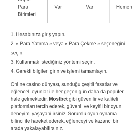
Para
Var
Var
Hemen
Birimleri
Hesabınıza giriş yapın.
« Para Yatırma » veya « Para Çekme » seçeneğini
seçin.
Kullanmak istediğiniz yöntemi seçin.
Gerekli bilgileri girin ve işlemi tamamlayın.
Online casino dünyası, sunduğu çeşitli fırsatlar ve
eğlenceli oyunlar ile her geçen gün daha da popüler
hale gelmektedir.
Mostbet
gibi güvenilir ve kaliteli
platformları tercih ederek, güvenli ve keyifli bir oyun
deneyimi yaşayabilirsiniz. Sorumlu oyun oynama
bilinci ile hareket ederek, eğlenceyi ve kazancı bir
arada yakalayabilirsiniz.