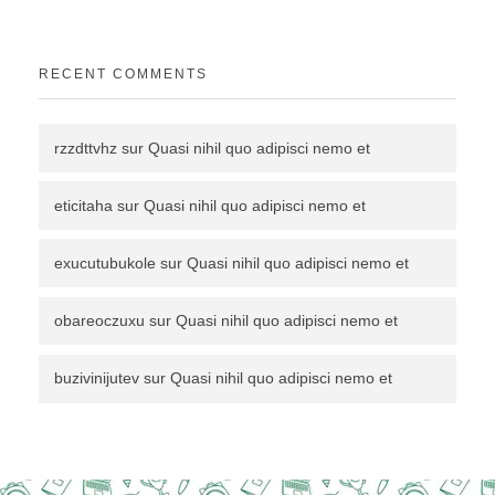
RECENT COMMENTS
rzzdttvhz
sur
Quasi nihil quo adipisci nemo et
eticitaha
sur
Quasi nihil quo adipisci nemo et
exucutubukole
sur
Quasi nihil quo adipisci nemo et
obareoczuxu
sur
Quasi nihil quo adipisci nemo et
buzivinijutev
sur
Quasi nihil quo adipisci nemo et