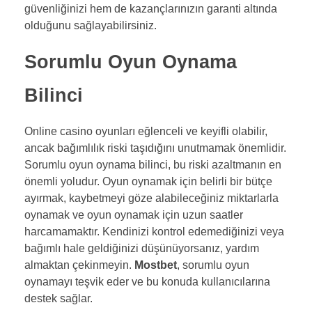
güvenliğinizi hem de kazançlarınızın garanti altında
olduğunu sağlayabilirsiniz.
Sorumlu Oyun Oynama
Bilinci
Online casino oyunları eğlenceli ve keyifli olabilir,
ancak bağımlılık riski taşıdığını unutmamak önemlidir.
Sorumlu oyun oynama bilinci, bu riski azaltmanın en
önemli yoludur. Oyun oynamak için belirli bir bütçe
ayırmak, kaybetmeyi göze alabileceğiniz miktarlarla
oynamak ve oyun oynamak için uzun saatler
harcamamaktır. Kendinizi kontrol edemediğinizi veya
bağımlı hale geldiğinizi düşünüyorsanız, yardım
almaktan çekinmeyin.
Mostbet
, sorumlu oyun
oynamayı teşvik eder ve bu konuda kullanıcılarına
destek sağlar.