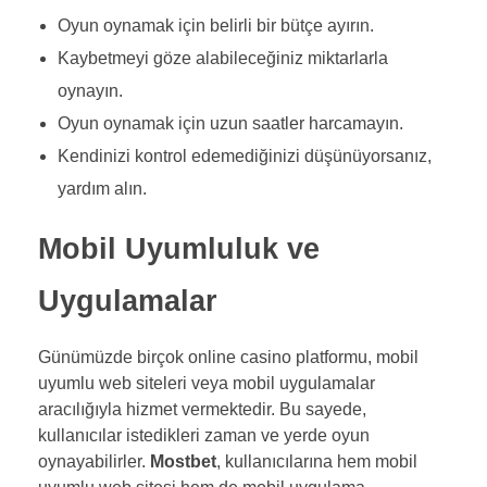
Oyun oynamak için belirli bir bütçe ayırın.
Kaybetmeyi göze alabileceğiniz miktarlarla
oynayın.
Oyun oynamak için uzun saatler harcamayın.
Kendinizi kontrol edemediğinizi düşünüyorsanız,
yardım alın.
Mobil Uyumluluk ve
Uygulamalar
Günümüzde birçok online casino platformu, mobil
uyumlu web siteleri veya mobil uygulamalar
aracılığıyla hizmet vermektedir. Bu sayede,
kullanıcılar istedikleri zaman ve yerde oyun
oynayabilirler.
Mostbet
, kullanıcılarına hem mobil