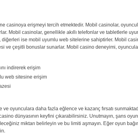
e casinoya erişmeyi tercih etmektedir. Mobil casinolar, oyuncula
. Mobil casinolar, genellikle akıllı telefonlar ve tabletlerle uy
diğerleri ise mobil uyumlu web sitelerine sahiptirler. Mobil casi
 ve çeşitli bonuslar sunarlar. Mobil casino deneyimi, oyuncular
ı indirerek erişim
u web sitesine erişim
pazesi
ve oyunculara daha fazla eğlence ve kazanç fırsatı sunmaktadır
casino dünyasının keyfini çıkarabilirsiniz. Unutmayın, şans oyun
eceğiniz miktarı belirleyin ve bu limiti aşmayın. Eğer oyun bağım
in.