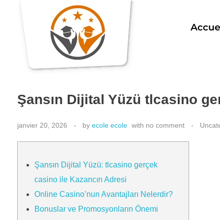
Accue
Şansın Dijital Yüzü tlcasino g
janvier 20, 2026
by
ecole ecole
with
no comment
Uncat
Şansın Dijital Yüzü: tlcasino gerçek
casino ile Kazancın Adresi
Online Casino’nun Avantajları Nelerdir?
Bonuslar ve Promosyonların Önemi