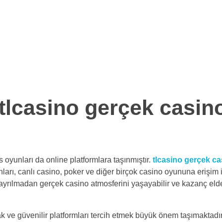
 tlcasino gerçek casino
 oyunları da online platformlara taşınmıştır.
tlcasino gerçek ca
unları, canlı casino, poker ve diğer birçok casino oyununa erişim
yrılmadan gerçek casino atmosferini yaşayabilir ve kazanç elde 
k ve güvenilir platformları tercih etmek büyük önem taşımaktadı