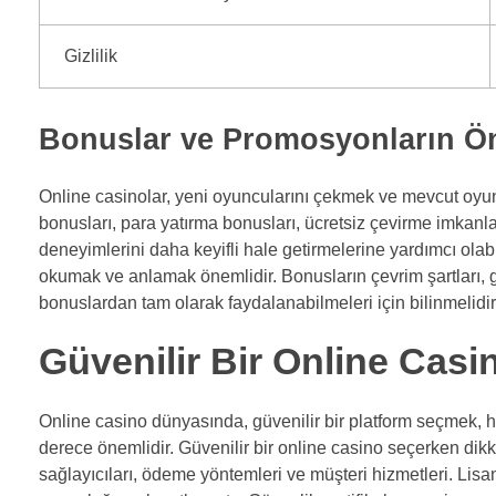
Gizlilik
Bonuslar ve Promosyonların Ö
Online casinolar, yeni oyuncularını çekmek ve mevcut oyunc
bonusları, para yatırma bonusları, ücretsiz çevirme imkanla
deneyimlerini daha keyifli hale getirmelerine yardımcı olabi
okumak ve anlamak önemlidir. Bonusların çevrim şartları, ge
bonuslardan tam olarak faydalanabilmeleri için bilinmelidir
Güvenilir Bir Online Casin
Online casino dünyasında, güvenilir bir platform seçmek, h
derece önemlidir. Güvenilir bir online casino seçerken dikka
sağlayıcıları, ödeme yöntemleri ve müşteri hizmetleri. Lisansl