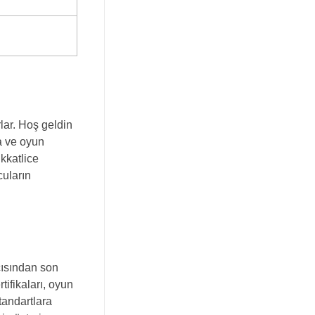
lar. Hoş geldin
a ve oyun
ikkatlice
cuların
çısından son
tifikaları, oyun
standartlara