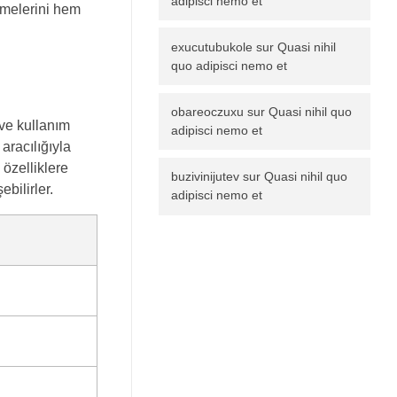
adipisci nemo et
enmelerini hem
exucutubukole
sur
Quasi nihil
quo adipisci nemo et
obareoczuxu
sur
Quasi nihil quo
 ve kullanım
adipisci nemo et
aracılığıyla
 özelliklere
buzivinijutev
sur
Quasi nihil quo
bilirler.
adipisci nemo et