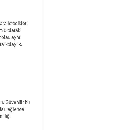
ra istedikleri
umlu olarak
nolar, aynı
a kolaylık,
. Güvenilir bir
ları eğlence
lılığı