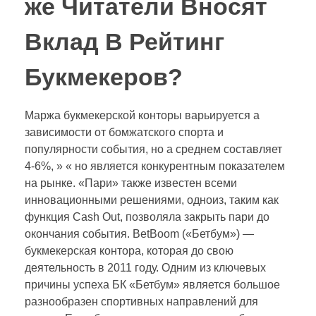
же Читатели Вносят
Вклад В Рейтинг
Букмекеров?
Маржа букмекерской конторы варьируется а
зависимости от бомжатского спорта и
популярности события, но а среднем составляет
4-6%, » « но является конкурентным показателем
на рынке. «Пари» также известен всеми
инновационными решениями, одноиз, таким как
функция Cash Out, позволяла закрыть пари до
окончания события. BetBoom («Бетбум») —
букмекерская контора, которая до свою
деятельность в 2011 году. Одним из ключевых
причины успеха БК «Бетбум» является большое
разнообразен спортивных направлений для