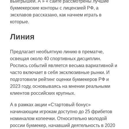
выигрышей. А » « сайте рассмотрены лучшие
букмекерские конторы с лицензией РФ, а
эксклавов рассказано, как начнем играть в
которые.
Линия
Предлагает необъятную линию в прематче,
освещая около 40 спортивных дисциплин.
Роспись событий является весьма вариативной и
часто включает в себя эксклюзивные рынки. И
подготовили рейтинг оценки букмекеров РФ и
2023 году, основываясь на мнении реальными
клиентов российских крупных.
А в рамках акции «Стартовый бонус»
начинающим игрокам доступно до 25 фрибетов
номиналом копеечки. Относительно молодой
россии букмекер, начавший деятельность в 2020