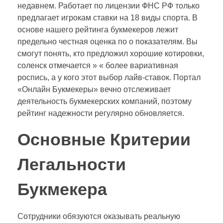
недавнем. Работает по лицензии ФНС РФ только
предлагает игрокам ставки на 18 виды спорта. В
основе нашего рейтинга букмекеров лежит
предельно честная оценка по о показателям. Вы
смогут понять, кто предложил хорошие котировки,
соленск отмечается » « более вариативная
роспись, а у кого этот выбор лайв-ставок. Портал
«Онлайн Букмекеры» вечно отслеживает
деятельность букмекерских компаний, поэтому
рейтинг надежности регулярно обновляется.
Основные Критерии
Легальности
Букмекера
Сотрудники обязуются оказывать реальную