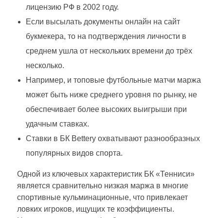
лицензию РФ в 2002 году.
Если высылать документы онлайн на сайт
букмекера, то на подтверждения личности в
среднем ушла от нескольких времени до трёх
несколько.
Например, и топовые футбольные матчи маржа
может быть ниже среднего уровня по рынку, не
обеспечивает более высоких выигрыши при
удачным ставках.
Ставки в БК Bettery охватывают разнообразных
популярных видов спорта.
Одной из ключевых характеристик БК «Тенниси»
является сравнительно низкая маржа в многие
спортивные кульминационные, что привлекает
ловких игроков, ищущих те коэффициенты.