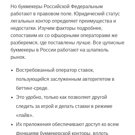
Но букмекеры Российской Федеральным
работают в правовом поле. Юридический статус
легальных контор определяет преимущества и
недостатки. Изучим факторы подробнее,
сопоставим их со офшорными операторами же
разберемся, где поставлены лучше. Все цуписные
букмекеры в России работают на шлапколь
рынок.
Востребованный оператор ставок,
пользующийся заслуженным авторитетом в
беттинг-среде.
Это удобно, только как позволяет другой
следить за игрой и делать ставки в режиме
«лайв».
Их приложения обеспечивают доступ ко всем
функциям букмекерской конторы, вплоть