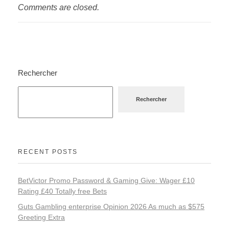
Comments are closed.
Rechercher
Rechercher
RECENT POSTS
BetVictor Promo Password & Gaming Give: Wager £10
Rating £40 Totally free Bets
Guts Gambling enterprise Opinion 2026 As much as $575
Greeting Extra