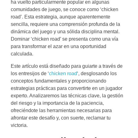
ha vuelto particularmente popular en algunas
comunidades de juego, se conoce como ‘chicken
road’. Esta estrategia, aunque aparentemente
sencilla, requiere una comprensión profunda de la
dinámica del juego y una sólida disciplina mental.
Dominar ‘chicken road’ se presenta como una vía
para transformar el azar en una oportunidad
calculada.
Este artículo está diseñado para guiarte a través de
los entresijos de ‘
chicken road
‘, desglosando los
conceptos fundamentales y proporcionando
estrategias prácticas para convertirte en un jugador
experto. Analizaremos las técnicas clave, la gestión
del riesgo y la importancia de la paciencia,
ofreciéndote las herramientas necesarias para
afrontar este desafío y, con suerte, reclamar tu
victoria.