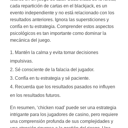
cada repartición de cartas en el blackjack, es un
evento independiente y no está relacionado con los
resultados anteriores. Ignora las supersticiones y
confía en tu estrategia. Comprender estos aspectos
psicológicos es tan importante como dominar la
mecánica del juego.
Mantén la calma y evita tomar decisiones
impulsivas.
Sé consciente de la falacia del jugador.
Confía en tu estrategia y sé paciente.
Recuerda que los resultados pasados no influyen
en los resultados futuros.
En resumen, ‘chicken road’ puede ser una estrategia
intrigante para los jugadores de casino, pero requiere
una comprensión profunda de sus complejidades y