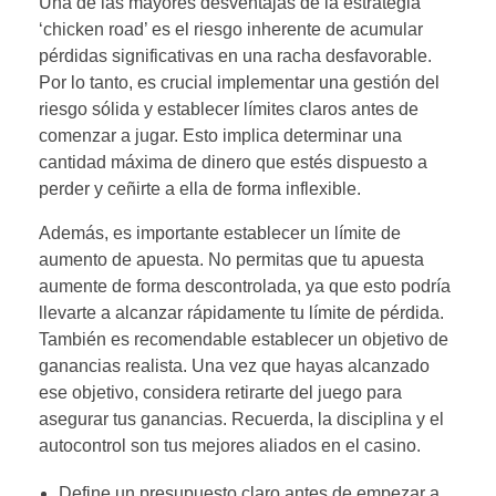
Una de las mayores desventajas de la estrategia
‘chicken road’ es el riesgo inherente de acumular
pérdidas significativas en una racha desfavorable.
Por lo tanto, es crucial implementar una gestión del
riesgo sólida y establecer límites claros antes de
comenzar a jugar. Esto implica determinar una
cantidad máxima de dinero que estés dispuesto a
perder y ceñirte a ella de forma inflexible.
Además, es importante establecer un límite de
aumento de apuesta. No permitas que tu apuesta
aumente de forma descontrolada, ya que esto podría
llevarte a alcanzar rápidamente tu límite de pérdida.
También es recomendable establecer un objetivo de
ganancias realista. Una vez que hayas alcanzado
ese objetivo, considera retirarte del juego para
asegurar tus ganancias. Recuerda, la disciplina y el
autocontrol son tus mejores aliados en el casino.
Define un presupuesto claro antes de empezar a