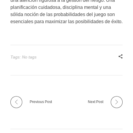
una atención rigurosa a la gestión del riesgo. Una
planificación cuidadosa, disciplina mental y una
sólida noción de las probabilidades del juego son
esenciales para maximizar las posibilidades de éxito.
Tags: No tags
Previous Post
Next Post