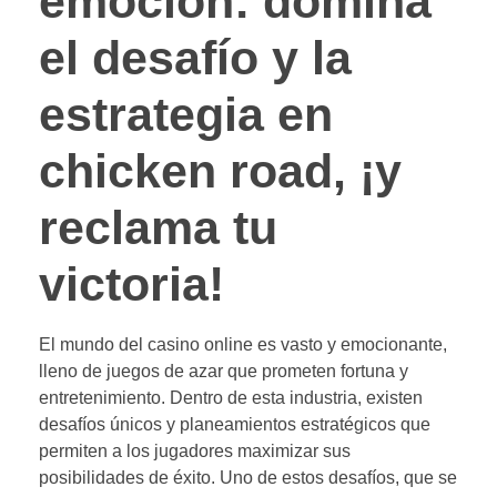
emoción: domina
el desafío y la
estrategia en
chicken road, ¡y
reclama tu
victoria!
El mundo del casino online es vasto y emocionante,
lleno de juegos de azar que prometen fortuna y
entretenimiento. Dentro de esta industria, existen
desafíos únicos y planeamientos estratégicos que
permiten a los jugadores maximizar sus
posibilidades de éxito. Uno de estos desafíos, que se