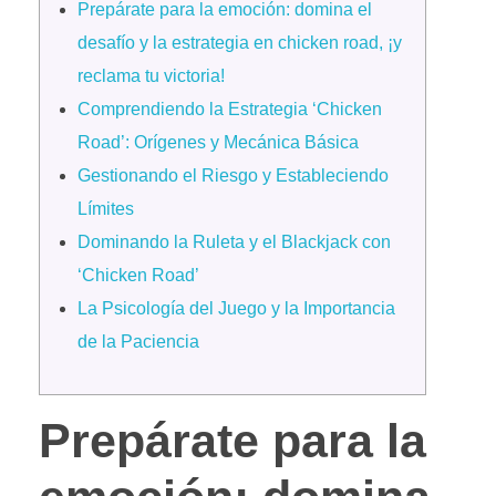
Prepárate para la emoción: domina el
desafío y la estrategia en chicken road, ¡y
reclama tu victoria!
Comprendiendo la Estrategia ‘Chicken
Road’: Orígenes y Mecánica Básica
Gestionando el Riesgo y Estableciendo
Límites
Dominando la Ruleta y el Blackjack con
‘Chicken Road’
La Psicología del Juego y la Importancia
de la Paciencia
Prepárate para la