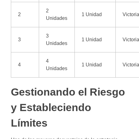
2
2
1 Unidad
Victori
Unidades
3
3
1 Unidad
Victori
Unidades
4
4
1 Unidad
Victori
Unidades
Gestionando el Riesgo
y Estableciendo
Límites