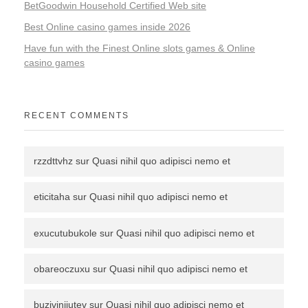
BetGoodwin Household Certified Web site
Best Online casino games inside 2026
Have fun with the Finest Online slots games & Online
casino games
RECENT COMMENTS
rzzdttvhz
sur
Quasi nihil quo adipisci nemo et
eticitaha
sur
Quasi nihil quo adipisci nemo et
exucutubukole
sur
Quasi nihil quo adipisci nemo et
obareoczuxu
sur
Quasi nihil quo adipisci nemo et
buzivinijutev
sur
Quasi nihil quo adipisci nemo et