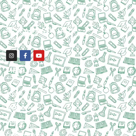
d’équilibre entre l’éducation, l’art, le sport, la
culture et le respect de l’environnement.
RÉSEAUX SOCIAUX
MENU
Acceuil
Vie Scolaire
Actualité
Contacter-Nous