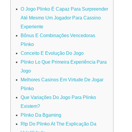
O Jogo Plinko É Capaz Para Surpreender
Até Mesmo Um Jogador Para Cassino
Experiente
Bônus E Combinações Vencedoras
Plinko
Conceito E Evolução Do Jogo
Plinko Lo Que Primeira Experiência Para
Jogo
Melhores Casinos Em Virtude De Jogar
Plinko
Que Variações Do Jogo Para Plinko
Existem?
Plinko Da Bgaming
Rtp Do Plinko At The Explicação Da