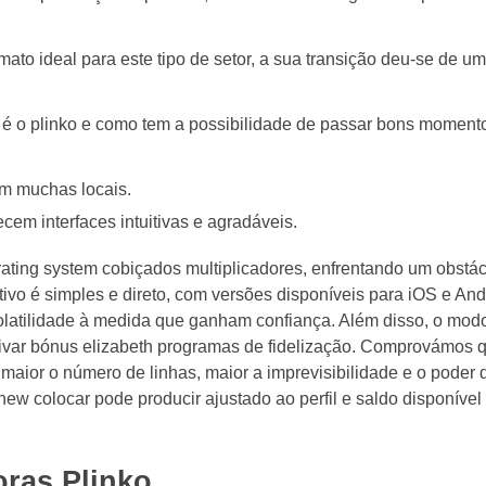
ato ideal para este tipo de setor, a sua transição deu-se de 
s é o plinko e como tem a possibilidade de passar bons moment
em muchas locais.
cem interfaces intuitivas e agradáveis.
erating system cobiçados multiplicadores, enfrentando um obstá
ivo é simples e direto, com versões disponíveis para iOS e And
volatilidade à medida que ganham confiança. Além disso, o mod
ativar bónus elizabeth programas de fidelização. Comprovámos 
 maior o número de linhas, maior a imprevisibilidade e o poder
ew colocar pode producir ajustado ao perfil e saldo disponível
ras Plinko