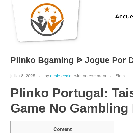
Accue
Plinko Bgaming ᐉ Jogue Por Di
juillet 8, 2025
by
ecole ecole
with
no comment
Slots
Plinko Portugal: Ta
Game No Gambling E
Content