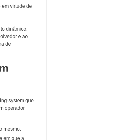
 em virtude de
ito dinâmico,
olvedor e ao
ma de
Um
ting-system que
um operador
 do mesmo.
de em que a