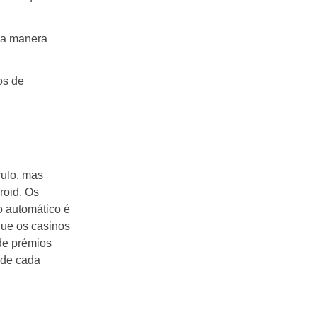
uma manera
os de
culo, mas
roid. Os
o automático é
que os casinos
 de prémios
 de cada