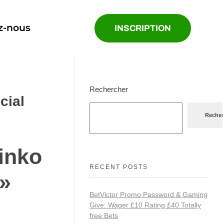
z-nous
INSCRIPTION
Rechercher
cial
Recher
inko
RECENT POSTS
»
BetVictor Promo Password & Gaming
Give: Wager £10 Rating £40 Totally
free Bets