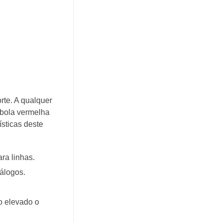
rte. A qualquer
 bola vermelha
ísticas deste
ra linhas.
álogos.
o elevado o