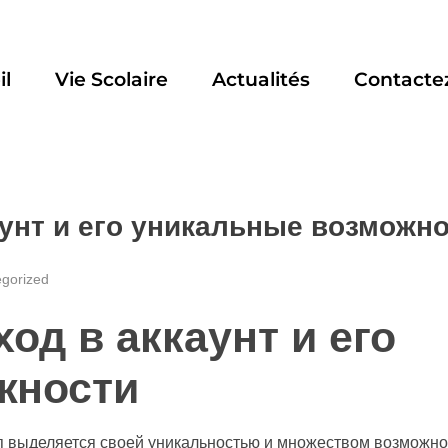
il
Vie Scolaire
Actualités
Contacte
аунт и его уникальные возможн
gorized
од в аккаунт и его
жности
 выделяется своей уникальностью и множеством возможно