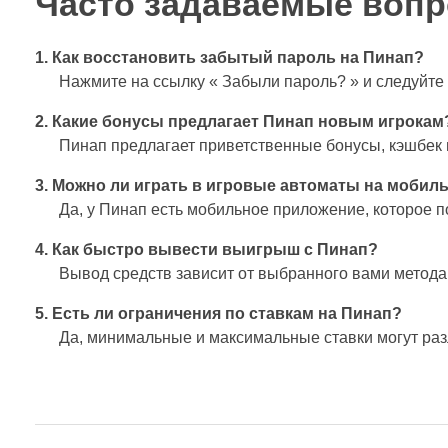
Часто задаваемые вопр
1. Как восстановить забытый пароль на Пинап?
Нажмите на ссылку « Забыли пароль? » и следуйте
2. Какие бонусы предлагает Пинап новым игрокам
Пинап предлагает приветственные бонусы, кэшбек 
3. Можно ли играть в игровые автоматы на мобил
Да, у Пинап есть мобильное приложение, которое п
4. Как быстро вывести выигрыш с Пинап?
Вывод средств зависит от выбранного вами метода.
5. Есть ли ограничения по ставкам на Пинап?
Да, минимальные и максимальные ставки могут раз