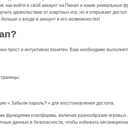
м, как войти в свой аккаунт на Пинап и какие уникальные ф
учать удовольствие от азартных игр, но и открывает доступ
 больше о входе в аккаунт и его возможностях!
нап?
чно прост и интуитивно понятен. Вам необходимо выполни
страницы.
цию « Забыли пароль? » для восстановления доступа.
ми функциями платформы, включая разнообразие игровых 
четные данные в безопасности, чтобы избежать несанкцион