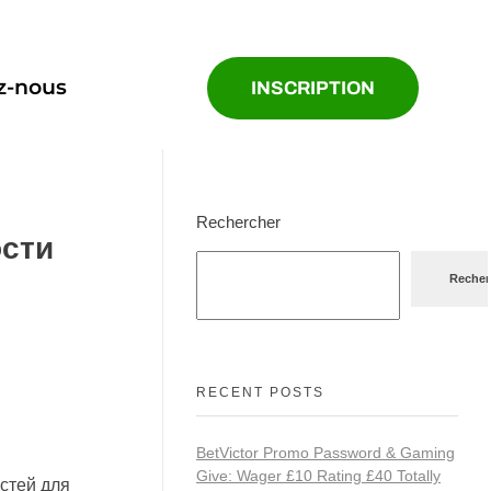
z-nous
INSCRIPTION
Rechercher
ости
Recher
RECENT POSTS
BetVictor Promo Password & Gaming
Give: Wager £10 Rating £40 Totally
стей для