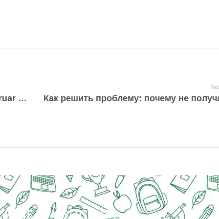
Nex
De Bedste Udenlandske Casinoer I Februar 2026
RÉSEAUX SOCIAUX