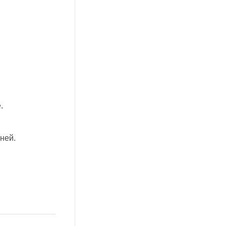
.
ней.