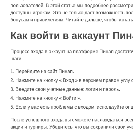
пользователей. В этой статье мы подробнее рассмотри
доступны игрокам. Это не только дает возможность пол
бонусам и привилегиям. Читайте дальше, чтобы узнать
Как войти в аккаунт Пи
Процесс входа в аккаунт на платформе Пинап достато
шаги:
Перейдите на сайт Пинап.
Нажмите на кнопку « Вход » в верхнем правом углу 
Введите свои учетные данные: логин и пароль.
Нажмите на кнопку « Войти ».
Если у вас есть проблемы с входом, используйте оп
После успешного входа вы сможете наслаждаться все
акции и турниры. Убедитесь, что вы сохранили свои у