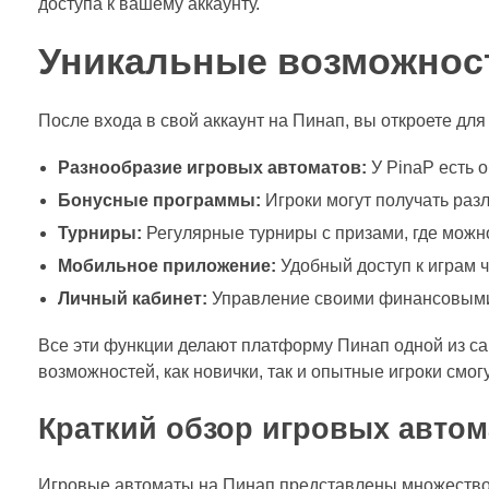
доступа к вашему аккаунту.
Уникальные возможност
После входа в свой аккаунт на Пинап, вы откроете дл
Разнообразие игровых автоматов:
У PinaP есть 
Бонусные программы:
Игроки могут получать раз
Турниры:
Регулярные турниры с призами, где можн
Мобильное приложение:
Удобный доступ к играм 
Личный кабинет:
Управление своими финансовыми
Все эти функции делают платформу Пинап одной из с
возможностей, как новички, так и опытные игроки смогу
Краткий обзор игровых автом
Игровые автоматы на Пинап представлены множеством