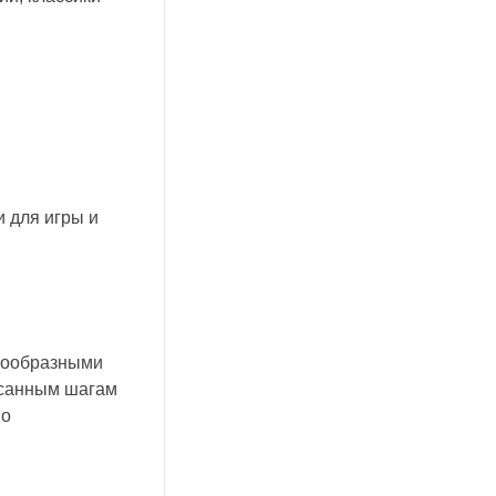
 для игры и
знообразными
исанным шагам
 о