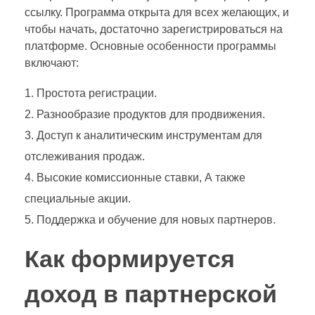
ссылку. Программа открыта для всех желающих, и
чтобы начать, достаточно зарегистрироваться на
платформе. Основные особенности программы
включают:
Простота регистрации.
Разнообразие продуктов для продвижения.
Доступ к аналитическим инструментам для
отслеживания продаж.
Высокие комиссионные ставки, А также
специальные акции.
Поддержка и обучение для новых партнеров.
Как формируется
доход в партнерской