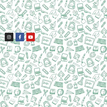
culture et le respect de l’environnement.
RÉSEAUX SOCIAUX
MENU
Acceuil
Vie Scolaire
Actualité
Contacter-Nous