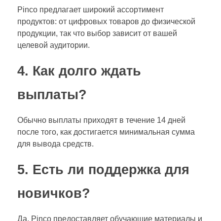
Pinco предлагает широкий ассортимент
продуктов: от цифровых товаров до физической
продукции, так что выбор зависит от вашей
целевой аудитории.
4. Как долго ждать
выплаты?
Обычно выплаты приходят в течение 14 дней
после того, как достигается минимальная сумма
для вывода средств.
5. Есть ли поддержка для
новичков?
Да, Pinco предоставляет обучающие материалы и