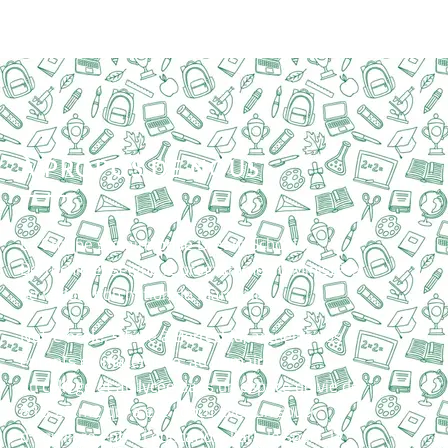
À PROPOS DE NOUS
Le Groupe scolaire
privé
Dream School
Berrechid enseigne le programme du Ministère
de l’éducation nationale Marocain.
Notre
école
, située à
Berrechid,
accueille vos
enfants en
maternelle
, au
primaire
,
au
collège
et au
lycée
dans un espace de vie de
816.25 m2 qui a été conçu avec un souci
d’équilibre entre l’éducation, l’art, le sport, la