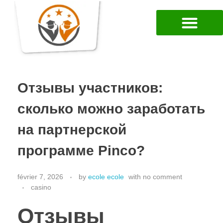
Отзывы участников:
сколько можно заработать
на партнерской
программе Pinco?
février 7, 2026
by
ecole ecole
with
no comment
casino
Отзывы