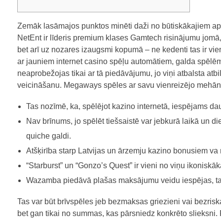
Zemāk lasāmajos punktos minēti daži no būtiskākajiem apsv
NetEnt ir līderis premium klases Gamtech risinājumu jomā,
bet arī uz nozares izaugsmi kopumā – ne kedenti tas ir vi
ar jauniem internet casino spēļu automātiem, galda spēlē
neaprobežojas tikai ar tā piedāvājumu, jo viņi atbalsta atb
veicināšanu. Megaways spēles ar savu vienreizējo mehānik
Tas nozīmē, ka, spēlējot kazino internetā, iespējams da
Nav brīnums, jo spēlēt tiešsaistē var jebkurā laikā un d
quiche galdi.
Atšķirība starp Latvijas un ārzemju kazino bonusiem va 
“Starburst” un “Gonzo’s Quest” ir vieni no viņu ikoniskā
Wazamba piedāvā plašas maksājumu veidu iespējas, tajā
Tas var būt brīvspēles jeb bezmaksas griezieni vai bezris
bet gan tikai no summas, kas pārsniedz konkrēto slieksni. P