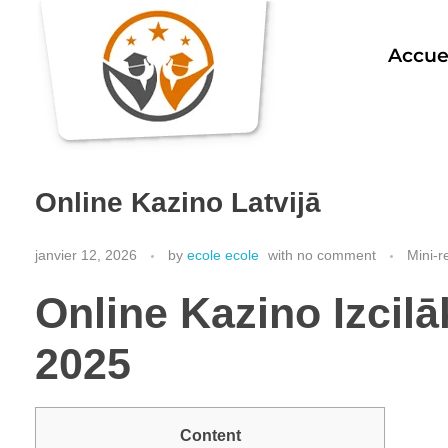
Accue
Online Kazino Latvijā
janvier 12, 2026
by
ecole ecole
with
no comment
Mini-r
Online Kazino Izcilā
2025
Content