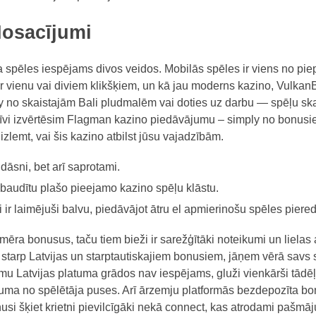
osacījumi
da spēles iespējams divos veidos. Mobilās spēles ir viens no pie
ar vienu vai diviem klikšķiem, un kā jau moderns kazino, VulkanB
ly no skaistajām Bali pludmalēm vai doties uz darbu — spēļu ska
tīvi izvērtēsim Flagman kazino piedāvājumu – simply no bonusi
 izlemt, vai šis kazino atbilst jūsu vajadzībām.
 dāsni, bet arī saprotami.
izbaudītu plašo pieejamo kazino spēļu klāstu.
ņi ir laimējuši balvu, piedāvājot ātru el apmierinošu spēles piered
ēra bonusus, taču tiem bieži ir sarežģītāki noteikumi un lielas
s starp Latvijas un starptautiskajiem bonusiem, jāņem vērā savs s
u Latvijas platuma grādos nav iespējams, gluži vienkārši tādēļ
ma no spēlētāja puses. Arī ārzemju platformās bezdepozīta bonu
onusi šķiet krietni pievilcīgāki nekā connect, kas atrodami pašmāj