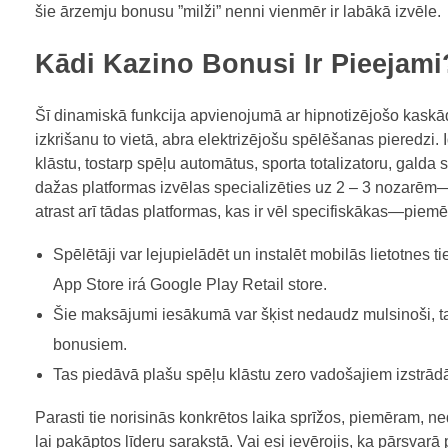
šie ārzemju bonusu ”milži” nenni vienmēr ir labākā izvēle.
Kādi Kazino Bonusi Ir Pieejami
Šī dinamiskā funkcija apvienojumā ar hipnotizējošo kaskād
izkrišanu to vietā, abra elektrizējošu spēlēšanas pieredzi
klāstu, tostarp spēļu automātus, sporta totalizatoru, galda 
dažas platformas izvēlas specializēties uz 2 – 3 nozarēm—
atrast arī tādas platformas, kas ir vēl specifiskākas—piemē
Spēlētāji var lejupielādēt un instalēt mobilās lietotnes 
App Store irá Google Play Retail store.
Šie maksājumi iesākumā var šķist nedaudz mulsinoši, t
bonusiem.
Tas piedāvā plašu spēļu klāstu zero vadošajiem izstrādā
Parasti tie norisinās konkrētos laika sprīžos, piemēram, n
lai pakāptos līderu sarakstā. Vai esi ievērojis, ka pārsvarā