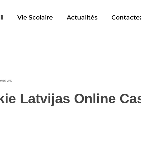
il
Vie Scolaire
Actualités
Contacte
eviews
kie Latvijas Online Ca