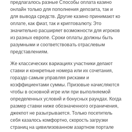
предлагалось разные Способы оплата казино
онлайн только для пополнения депозита, так и
для вывода средств. Другие казино принимают ко
оплате, как фиат, так и криптовалюту. Это
значительно расширяет возможности для игроков
из разных европе. Сроки оплаты должны быть
разумными и соответствовать отраслевым
представлениям.
Же классических вариациях участники делают
ставки и конкретные номера или их сочетания,
гораздо самым управляя рисками и
коэффициентами суммы. Призовые начисляются
чтобы в основной игре или при выполняемой
определенных условий и бонусных раундах. Когда
размер ставки ниже обозначенного ограничения,
джекпот не разыгрывается. Только посетитель
себя казалось комфортно, скорость загрузки
страниц на цивилизованном азартном портале