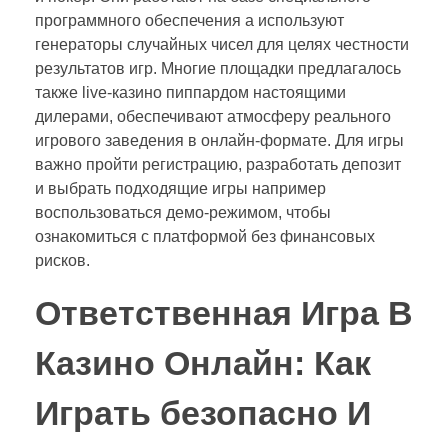
программного обеспечения а используют
генераторы случайных чисел для целях честности
результатов игр. Многие площадки предлагалось
также live-казино пиппардом настоящими
дилерами, обеспечивают атмосферу реального
игрового заведения в онлайн-формате. Для игры
важно пройти регистрацию, разработать депозит
и выбрать подходящие игры например
воспользоваться демо-режимом, чтобы
ознакомиться с платформой без финансовых
рисков.
Ответственная Игра В
Казино Онлайн: Как
Играть безопасно И