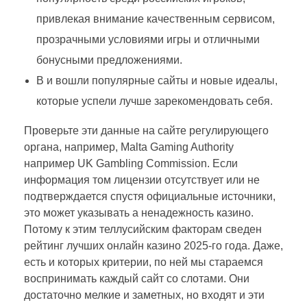
привлекая внимание качественным сервисом,
прозрачными условиями игры и отличными
бонусными предложениями.
В и вошли популярные сайты и новые идеалы,
которые успели лучше зарекомендовать себя.
Проверьте эти данные на сайте регулирующего
органа, например, Malta Gaming Authority
например UK Gambling Commission. Если
информация том лицензии отсутствует или не
подтверждается спустя официальные источники,
это может указывать а ненадежность казино.
Потому к этим теллусийским факторам сведен
рейтинг лучших онлайн казино 2025-го года. Даже,
есть и которых критерии, по ней мы стараемся
воспринимать каждый сайт со слотами. Они
достаточно мелкие и заметных, но входят и эти