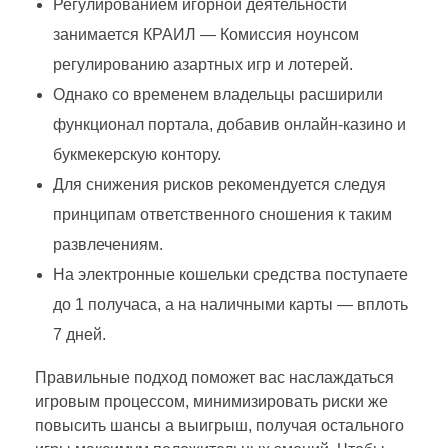
Регулированием игорной деятельности
занимается КРАИЛ — Комиссия ноунсом
регулированию азартных игр и лотерей.
Однако со временем владельцы расширили
функционал портала, добавив онлайн-казино и
букмекерскую контору.
Для снижения рисков рекомендуется следуя
принципам ответственного сношения к таким
развлечениям.
На электронные кошельки средства поступаете
до 1 получаса, а на наличными карты — вплоть
7 дней.
Правильные подход поможет вас наслаждаться
игровым процессом, минимизировать риски же
повысить шансы а выигрыш, получая остального