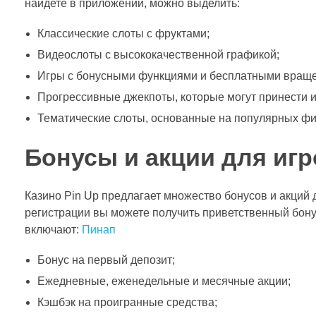
найдете в приложении, можно выделить:
Классические слоты с фруктами;
Видеослоты с высококачественной графикой;
Игры с бонусными функциями и бесплатными вращ
Прогрессивные джекпоты, которые могут принести и
Тематические слоты, основанные на популярных фи
Бонусы и акции для игр
Казино Pin Up предлагает множество бонусов и акций д
регистрации вы можете получить приветственный бонус
включают:
Пинап
Бонус на первый депозит;
Ежедневные, еженедельные и месячные акции;
Кэшбэк на проигранные средства;