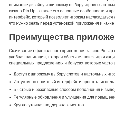
внимание дизайну и широкому выбору игровых автома
казино Pin Up, а также его основные особенности и 
интерфейс, который позволяет игрокам наслаждаться
что нужно знать перед установкой приложения и каки
Преимущества приложен
Скачивание официального приложения казино Pin Up 
удобная навигация, которая облегчает поиск игр и акц
специальных предложениях и бонусах, которые часто
Доступ к широкому выбору слотов и настольных игр;
Интуитивно понятный интерфейс и простота исполь
Быстрые и безопасные способы пополнения и вывод
Регулярные обновления и улучшения для повышени
Круглосуточная поддержка клиентов.