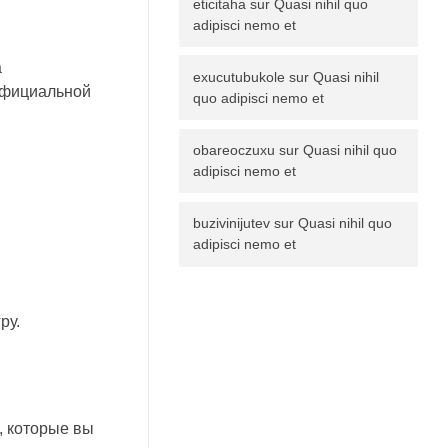
eticitaha
sur
Quasi nihil quo
adipisci nemo et
а
exucutubukole
sur
Quasi nihil
 официальной
quo adipisci nemo et
obareoczuxu
sur
Quasi nihil quo
adipisci nemo et
buzivinijutev
sur
Quasi nihil quo
adipisci nemo et
ру.
, которые вы