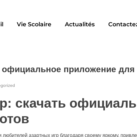
il
Vie Scolaire
Actualités
Contacte
ть официальное приложение для
gorized
Up: скачать официал
отов
и любителей азартных игр благодаря своему яркому, прив