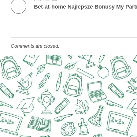
Comments are closed.
À PROPOS DE NOUS
Le Groupe scolaire
privé
Dream School Berrechid
enseigne le programme du Ministère de
l’éducation nationale Marocain.
Notre
école
, située à
Berrechid,
accueille vos