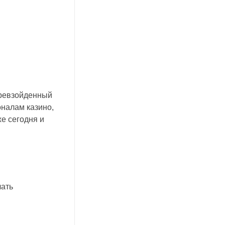
превзойденный
налам казино,
е сегодня и
чать