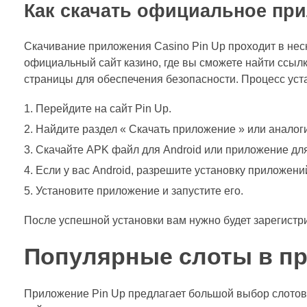
Как скачать официальное при
Скачивание приложения Casino Pin Up проходит в нес
официальный сайт казино, где вы сможете найти ссылку
страницы для обеспечения безопасности. Процесс уста
Перейдите на сайт Pin Up.
Найдите раздел « Скачать приложение » или аналог
Скачайте APK файл для Android или приложение для
Если у вас Android, разрешите установку приложени
Установите приложение и запустите его.
После успешной установки вам нужно будет зарегистрир
Популярные слоты в пр
Приложение Pin Up предлагает большой выбор слотов 