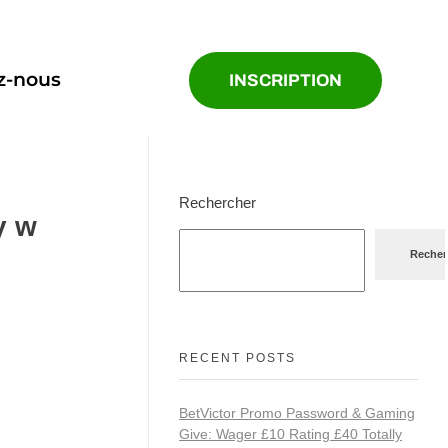
z-nous
INSCRIPTION
Rechercher
y w
Recher
RECENT POSTS
BetVictor Promo Password & Gaming
Give: Wager £10 Rating £40 Totally