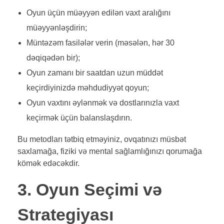
Oyun üçün müəyyən edilən vaxt aralığını
müəyyənləşdirin;
Müntəzəm fasilələr verin (məsələn, hər 30
dəqiqədən bir);
Oyun zamanı bir saatdan uzun müddət
keçirdiyinizdə məhdudiyyət qoyun;
Oyun vaxtını əylənmək və dostlarınızla vaxt
keçirmək üçün balanslaşdırın.
Bu metodları tətbiq etməyiniz, ovqatınızı müsbət
saxlamağa, fiziki və mental sağlamlığınızı qorumağa
kömək edəcəkdir.
3. Oyun Seçimi və
Strategiyası