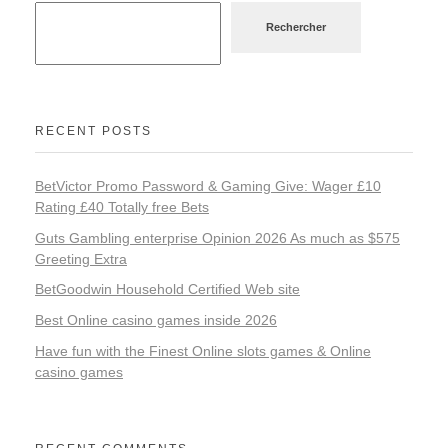
Rechercher
RECENT POSTS
BetVictor Promo Password & Gaming Give: Wager £10
Rating £40 Totally free Bets
Guts Gambling enterprise Opinion 2026 As much as $575
Greeting Extra
BetGoodwin Household Certified Web site
Best Online casino games inside 2026
Have fun with the Finest Online slots games & Online
casino games