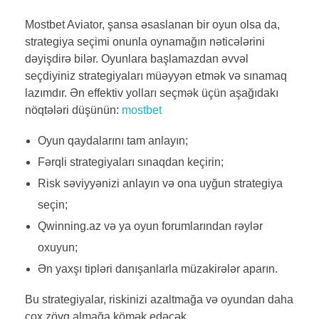
Mostbet Aviator, şansa əsaslanan bir oyun olsa da,
strategiya seçimi onunla oynamağın nəticələrini
dəyişdirə bilər. Oyunlara başlamazdan əvvəl
seçdiyiniz strategiyaları müəyyən etmək və sınamaq
lazımdır. Ən effektiv yolları seçmək üçün aşağıdakı
nöqtələri düşünün:
mostbet
Oyun qaydalarını tam anlayın;
Fərqli strategiyaları sınaqdan keçirin;
Risk səviyyənizi anlayın və ona uyğun strategiya
seçin;
Qwinning.az və ya oyun forumlarından rəylər
oxuyun;
Ən yaxşı tipləri danışanlarla müzakirələr aparın.
Bu strategiyalar, riskinizi azaltmağa və oyundan daha
çox zövq almağa kömək edəcək.