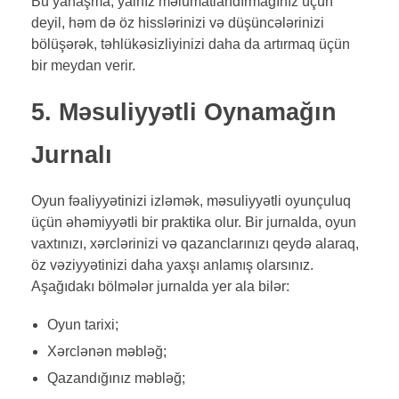
Bu yanaşma, yalnız məlumatlandırmağınız üçün
deyil, həm də öz hisslərinizi və düşüncələrinizi
bölüşərək, təhlükəsizliyinizi daha da artırmaq üçün
bir meydan verir.
5. Məsuliyyətli Oynamağın
Jurnalı
Oyun fəaliyyətinizi izləmək, məsuliyyətli oyunçuluq
üçün əhəmiyyətli bir praktika olur. Bir jurnalda, oyun
vaxtınızı, xərclərinizi və qazanclarınızı qeydə alaraq,
öz vəziyyətinizi daha yaxşı anlamış olarsınız.
Aşağıdakı bölmələr jurnalda yer ala bilər:
Oyun tarixi;
Xərclənən məbləğ;
Qazandığınız məbləğ;