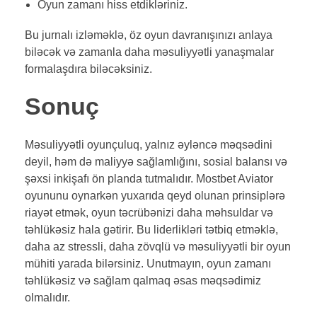
Oyun zamanı hiss etdikləriniz.
Bu jurnalı izləməklə, öz oyun davranışınızı anlaya
biləcək və zamanla daha məsuliyyətli yanaşmalar
formalaşdıra biləcəksiniz.
Sonuç
Məsuliyyətli oyunçuluq, yalnız əyləncə məqsədini
deyil, həm də maliyyə sağlamlığını, sosial balansı və
şəxsi inkişafı ön planda tutmalıdır. Mostbet Aviator
oyununu oynarkən yuxarıda qeyd olunan prinsiplərə
riayət etmək, oyun təcrübənizi daha məhsuldar və
təhlükəsiz hala gətirir. Bu liderlikləri tətbiq etməklə,
daha az stressli, daha zövqlü və məsuliyyətli bir oyun
mühiti yarada bilərsiniz. Unutmayın, oyun zamanı
təhlükəsiz və sağlam qalmaq əsas məqsədimiz
olmalıdır.