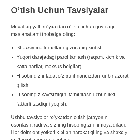
O’tish Uchun Tavsiyalar
Muvaffaqiyatli ro’yxatdan o’tish uchun quyidagi
maslahatlarni inobatga oling:
Shaxsiy ma’lumotlaringizni aniq kiritish.
Yuqori darajadagi parol tanlash (raqam, kichik va
katta harflar, maxsus belgilar).
Hisobingizni faqat o’z qurilmangizdan kirib nazorat
qilish.
Hisobingiz xavfsizligini ta’minlash uchun ikki
faktorli tasdiqni yoqish.
Ushbu tavsiyalar ro’yxatdan o’tish jarayonini
osonlashtiradi va sizning hisobingizni himoya qiladi.
Har doim ehtiyotkorlik bilan harakat qiling va shaxsiy
ma’lumotlaringizni saqlang.