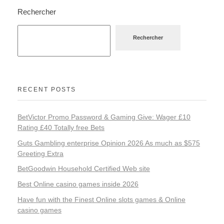
Rechercher
Rechercher
RECENT POSTS
BetVictor Promo Password & Gaming Give: Wager £10
Rating £40 Totally free Bets
Guts Gambling enterprise Opinion 2026 As much as $575
Greeting Extra
BetGoodwin Household Certified Web site
Best Online casino games inside 2026
Have fun with the Finest Online slots games & Online
casino games