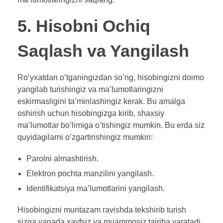
5. Hisobni Ochiq
Saqlash va Yangilash
Ro’yxatdan o’tganingizdan so’ng, hisobingizni doimo
yangilab turishingiz va ma’lumotlaringizni
eskirmasligini ta’minlashingiz kerak. Bu amalga
oshirish uchun hisobingizga kirib, shaxsiy
ma’lumotlar bo’limiga o’tishingiz mumkin. Bu erda siz
quyidagilarni o’zgartirishingiz mumkin:
Parolni almashtirish.
Elektron pochta manzilini yangilash.
Identifikatsiya ma’lumotlarini yangilash.
Hisobingizni muntazam ravishda tekshirib turish
sizga yanada xavfsiz va muammosiz tajriba yaratadi.