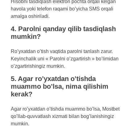
Hisobni tasdiqlash elektron pochta orqali kelgan
havola yoki telefon raqami bo’yicha SMS orqali
amalga oshiriladi.
4. Parolni qanday qilib tasdiqlash
mumkin?
Ro’yxatdan o’tish vaqtida parolni tanlash zarur.
Keyinchalik uni « Parolni o’zgartirish » bo’limidan
o’zgartirishingiz mumkin.
5. Agar ro’yxatdan o’tishda
muammo bo’lsa, nima qilishim
kerak?
Agar ro’yxatdan o’tishda muammo bo’lsa, Mostbet
qo’llab-quvvatlash xizmati bilan bog’lanishingiz
mumkin.