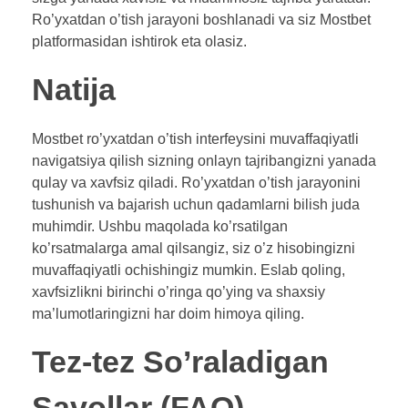
Ro’yxatdan o’tish jarayoni boshlanadi va siz Mostbet
platformasidan ishtirok eta olasiz.
Natija
Mostbet ro’yxatdan o’tish interfeysini muvaffaqiyatli
navigatsiya qilish sizning onlayn tajribangizni yanada
qulay va xavfsiz qiladi. Ro’yxatdan o’tish jarayonini
tushunish va bajarish uchun qadamlarni bilish juda
muhimdir. Ushbu maqolada ko’rsatilgan
ko’rsatmalarga amal qilsangiz, siz o’z hisobingizni
muvaffaqiyatli ochishingiz mumkin. Eslab qoling,
xavfsizlikni birinchi o’ringa qo’ying va shaxsiy
ma’lumotlaringizni har doim himoya qiling.
Tez-tez So’raladigan
Savollar (FAQ)