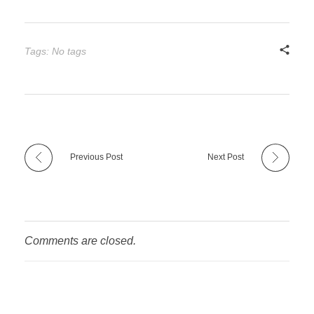
Tags: No tags
Previous Post
Next Post
Comments are closed.