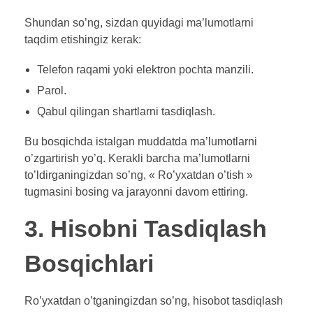
Shundan so’ng, sizdan quyidagi ma’lumotlarni
taqdim etishingiz kerak:
Telefon raqami yoki elektron pochta manzili.
Parol.
Qabul qilingan shartlarni tasdiqlash.
Bu bosqichda istalgan muddatda ma’lumotlarni
o’zgartirish yo’q. Kerakli barcha ma’lumotlarni
to’ldirganingizdan so’ng, « Ro’yxatdan o’tish »
tugmasini bosing va jarayonni davom ettiring.
3. Hisobni Tasdiqlash
Bosqichlari
Ro’yxatdan o’tganingizdan so’ng, hisobot tasdiqlash