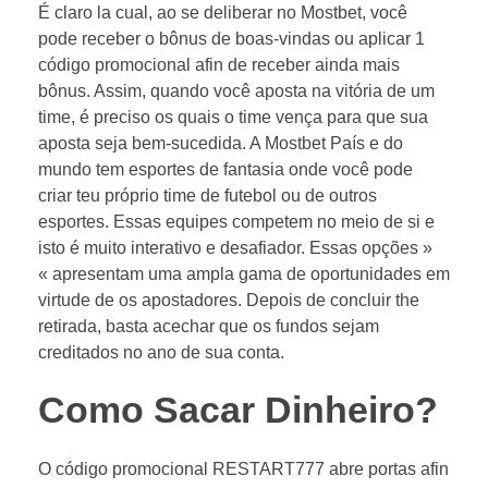
É claro la cual, ao se deliberar no Mostbet, você
pode receber o bônus de boas-vindas ou aplicar 1
código promocional afin de receber ainda mais
bônus. Assim, quando você aposta na vitória de um
time, é preciso os quais o time vença para que sua
aposta seja bem-sucedida. A Mostbet País e do
mundo tem esportes de fantasia onde você pode
criar teu próprio time de futebol ou de outros
esportes. Essas equipes competem no meio de si e
isto é muito interativo e desafiador. Essas opções »
« apresentam uma ampla gama de oportunidades em
virtude de os apostadores. Depois de concluir the
retirada, basta acechar que os fundos sejam
creditados no ano de sua conta.
Como Sacar Dinheiro?
O código promocional RESTART777 abre portas afin