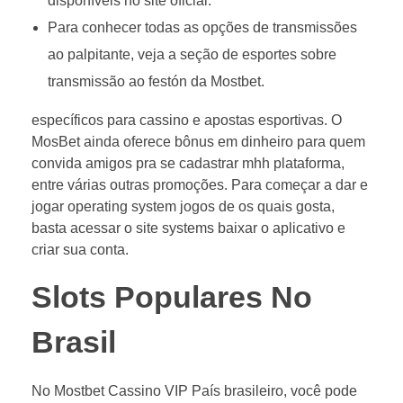
disponíveis no site oficial.
Para conhecer todas as opções de transmissões
ao palpitante, veja a seção de esportes sobre
transmissão ao festón da Mostbet.
específicos para cassino e apostas esportivas. O
MosBet ainda oferece bônus em dinheiro para quem
convida amigos pra se cadastrar mhh plataforma,
entre várias outras promoções. Para começar a dar e
jogar operating system jogos de os quais gosta,
basta acessar o site systems baixar o aplicativo e
criar sua conta.
Slots Populares No
Brasil
No Mostbet Cassino VIP País brasileiro, você pode