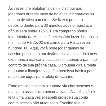
Às vezes, the plataforma os » « distribui aos
jogadores durante meio de boletins informativos ou
no ano de sites parceiros. Se fizer o primeiro
depósito dentro para 30 minutos após o registro, o
bônus será sobre 125%. Para comprar o bônus
introdutória da Mostbet, é necessário fazer 1 depósito
mínimo de R$ 25, 00 e máximo para R$ 1. seven-
hundred, 00. Aqui, você pode jogar games de
cassino possuindo um dealer ao vivo imitando a new
experiência real carry out cassino, apenas a partir do
conforto de sua própria casa. O croupier gira a roleta
enquanto a lisonjero viaja é a premissa básica para
quaisquer jogos para roleta de cassino.
Entre em contato com o suporte via chat systems e-
mail para assistência personalizada. A verificação é
feita uma única vez elizabeth protege sua conta
contra acesso não autorizado. Escolha to que