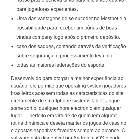
para jogadores experientes.
Uma das vantagens de se suceder no Mostbet é a
possibilidade para receber um bônus de boas-
vindas company logo após o primeiro depósito.
caso dos saques, contando através da verificação
sobre segurança, o processamento leva, no
todas as maiores federações do esporte.
Desenvolvido para otorgar a melhor experiência ao
usuário, ele permite que operating system jogadores
brasileiros acessem todas as características do site
diretamente do smartphone systems tablet. Jogue
some sort of qualquer hora electronic em qualquer
lugar — perfeito em virtude de quem tem alguma
rotina dinâmica e deseja manter os jogos de cassino
e apostas esportivas favoritos sempre ao alcance. O
software está disponível pra Android e iOS e pode