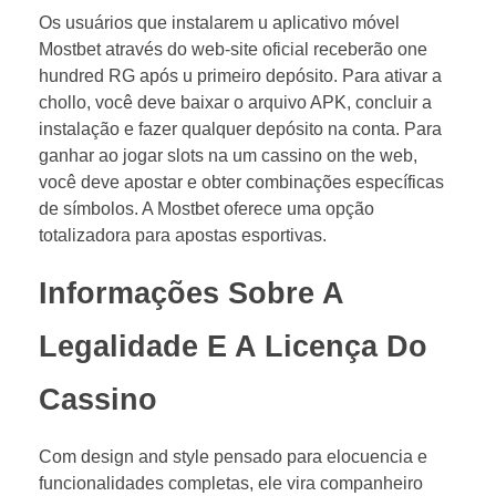
Os usuários que instalarem u aplicativo móvel
Mostbet através do web-site oficial receberão one
hundred RG após u primeiro depósito. Para ativar a
chollo, você deve baixar o arquivo APK, concluir a
instalação e fazer qualquer depósito na conta. Para
ganhar ao jogar slots na um cassino on the web,
você deve apostar e obter combinações específicas
de símbolos. A Mostbet oferece uma opção
totalizadora para apostas esportivas.
Informações Sobre A
Legalidade E A Licença Do
Cassino
Com design and style pensado para elocuencia e
funcionalidades completas, ele vira companheiro