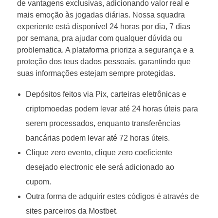
de vantagens exclusivas, adicionando valor real e
mais emoção às jogadas diárias. Nossa squadra
experiente está disponível 24 horas por dia, 7 dias
por semana, pra ajudar com qualquer dúvida ou
problematica. A plataforma prioriza a segurança e a
proteção dos teus dados pessoais, garantindo que
suas informações estejam sempre protegidas.
Depósitos feitos via Pix, carteiras eletrônicas e
criptomoedas podem levar até 24 horas úteis para
serem processados, enquanto transferências
bancárias podem levar até 72 horas úteis.
Clique zero evento, clique zero coeficiente
desejado electronic ele será adicionado ao
cupom.
Outra forma de adquirir estes códigos é através de
sites parceiros da Mostbet.