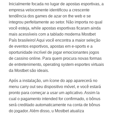
Inicialmente focada no lugar de apostas esportivas, a
empresa velocemente identificou a crescente
tendência dos games de azar on the web e se
integrou perfeitamente ao setor. Não importa no qual
você esteja, while apostas esportivas ficaram ainda
mais acessíveis com a tablado moderna Mostbet
País brasileiro! Aqui você encontra a maior seleção
de eventos esportivos, apostas em e-sports e a
oportunidade incrível de jogar emocionantes jogos
de cassino online. Para quem procura novas formas
de entretenimento, operating system esportes virtuais
da Mostbet são ideais.
Após a instalação, um ícone do app aparecerá no
menu carry out seu dispositivo móvel, e você estará
pronto para começar a usar um aplicativo. Assim la
cual o pagamento intended for confirmado, o bônus
será creditado automaticamente na conta de bônus
do jogador. Além disso, u Mostbet atualiza