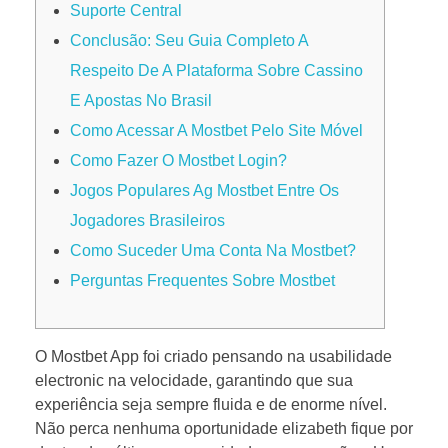
Suporte Central
Conclusão: Seu Guia Completo A
Respeito De A Plataforma Sobre Cassino
E Apostas No Brasil
Como Acessar A Mostbet Pelo Site Móvel
Como Fazer O Mostbet Login?
Jogos Populares Ag Mostbet Entre Os
Jogadores Brasileiros
Como Suceder Uma Conta Na Mostbet?
Perguntas Frequentes Sobre Mostbet
O Mostbet App foi criado pensando na usabilidade
electronic na velocidade, garantindo que sua
experiência seja sempre fluida e de enorme nível.
Não perca nenhuma oportunidade elizabeth fique por