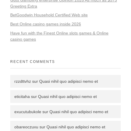
Greeting Extra
BetGoodwin Household Certified Web site
Best Online casino games inside 2026
Have fun with the Finest Online slots games & Online
casino games
RECENT COMMENTS
rzzdttvhz
sur
Quasi nihil quo adipisci nemo et
eticitaha
sur
Quasi nihil quo adipisci nemo et
exucutubukole
sur
Quasi nihil quo adipisci nemo et
obareoczuxu
sur
Quasi nihil quo adipisci nemo et