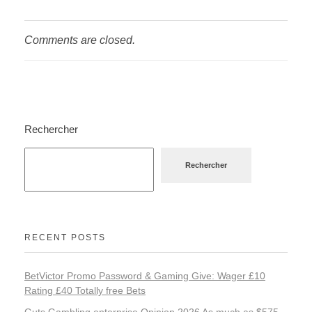
Comments are closed.
Rechercher
Rechercher
RECENT POSTS
BetVictor Promo Password & Gaming Give: Wager £10
Rating £40 Totally free Bets
Guts Gambling enterprise Opinion 2026 As much as $575