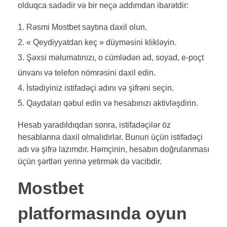
olduqca sadədir və bir neçə addımdan ibarətdir:
Rəsmi Mostbet saytına daxil olun.
« Qeydiyyatdan keç » düyməsini klikləyin.
Şəxsi məlumatınızı, o cümlədən ad, soyad, e-poçt
ünvanı və telefon nömrəsini daxil edin.
İstədiyiniz istifadəçi adını və şifrəni seçin.
Qaydaları qəbul edin və hesabınızı aktivləşdirin.
Hesab yaradıldıqdan sonra, istifadəçilər öz
hesablarına daxil olmalıdırlar. Bunun üçün istifadəçi
adı və şifrə lazımdır. Həmçinin, hesabın doğrulanması
üçün şərtləri yerinə yetirmək də vacibdir.
Mostbet
platformasında oyun