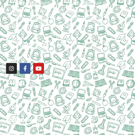
au
collège
et au
lycée
dans un espace de vie de
816.25 m2 qui a été conçu avec un souci
d’équilibre entre l’éducation, l’art, le sport, la
culture et le respect de l’environnement.
RÉSEAUX SOCIAUX
MENU
Acceuil
Vie Scolaire
Actualité