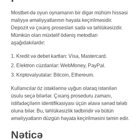
Mostbet-də oyun oynamanın bir digər mühüm hissəsi
maliyyə əməliyyatlarının həyata keçirilməsidir.
Depozit və çıxarış prosesləri sadə və təhlükəsizdir.
Mümkün olan müxtəlif ödəniş metodları
aşağıdakılardır:
Kredit və debet kartları: Visa, Mastercard.
Elektron cüzdanlar: WebMoney, PayPal.
Kriptovalyutalar: Bitcoin, Ethereum.
Kullanıcılar öz istəklərinə uyğun olaraq istənilən
üsulu seçə bilərlər. Çıxarış proseduru zamanı,
istifadəçilərin identifikasiyası üçün əlavə sənəd tələb
oluna bilər. Bu, təhlükəsizlik tədbiridir və bütün
əməliyyatların düzgün həyata keçirilməsini təmin edir.
Nəticə