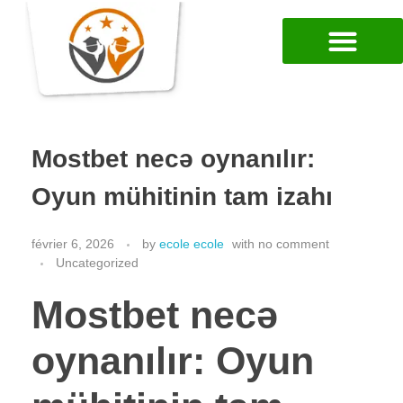
Mostbet necə oynanılır:
Oyun mühitinin tam izahı
février 6, 2026
by
ecole ecole
with
no comment
Uncategorized
Mostbet necə
oynanılır: Oyun