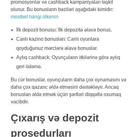
promosyonlar və cashback kampaniyaları təşkil
olunur. Bu bonusların bəziləri aşağıdaki kimidir:
mostbet hangi ülkenin
İlk depozit bonusu: İlk depozitə əlavə bonus.
Canlı kazino bonusları: Canlı oyunlara
qoyduğunuz mərclərə əlavə bonuslar.
Aylıq cashback: Oyunçuların itkilərinə görə aylıq
geri ödəmə.
Bu cür bonuslar, oyunçuların daha çox oynamasını və
daha çox qazanc əldə etməsini dəstəkləyir. Ancaq
bonusları əldə etmək üçün şərtləri diqqətlə oxumaq
vacibdir.
Çıxarış və depozit
prosedurları