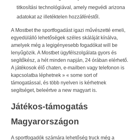
titkosítási technológiával, amely megvédi arizona
adatokat az illetéktelen hozzáféréstől.
A Mostbet the sportfogadást igazi művészetté emeli,
egyedülálló lehetőségek széles skáláját kínálva,
amelyek még a legigényesebb fogadókat will be
lenyűgözik. A Mostbet ügyfélszolgálata gyors és
segítőkész, a hét minden napján, 24 órában elérhető.
A játékosok élő chaten, e-mailben vagy telefonon is
kapcsolatba léphetnek » « some sort of
támogatással, és több nyelven is kérhetnek
segítséget, beleértve a new magyart is.
Játékos-támogatás
Magyarországon
A sportfogadók számára lehetőség truck még a