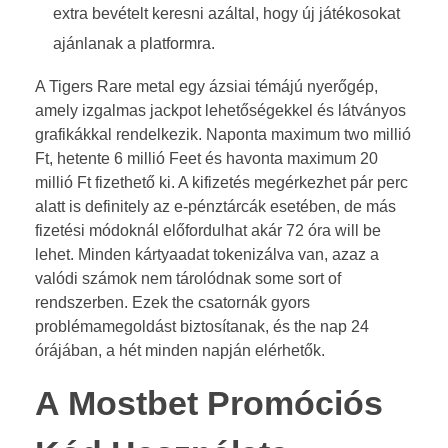
extra bevételt keresni azáltal, hogy új játékosokat
ajánlanak a platformra.
A Tigers Rare metal egy ázsiai témájú nyerőgép,
amely izgalmas jackpot lehetőségekkel és látványos
grafikákkal rendelkezik. Naponta maximum two millió
Ft, hetente 6 millió Feet és havonta maximum 20
millió Ft fizethető ki. A kifizetés megérkezhet pár perc
alatt is definitely az e-pénztárcák esetében, de más
fizetési módoknál előfordulhat akár 72 óra will be
lehet. Minden kártyaadat tokenizálva van, azaz a
valódi számok nem tárolódnak some sort of
rendszerben. Ezek the csatornák gyors
problémamegoldást biztosítanak, és the nap 24
órájában, a hét minden napján elérhetők.
A Mostbet Promóciós