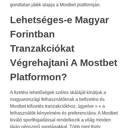
gondtalan játék alapja a Mostbet platformján.
Lehetséges-e Magyar
Forintban
Tranzakciókat
Végrehajtani A Mostbet
Platformon?
A fizetési lehetőségek széles skáláját kínáljuk a
magyarországi felhasználóknak a befizetési és
Mostbet kifizetés tranzakciókhoz, ügyelve » « a
felhasználók kényelmére és preferenciáira. A Mostbet
kiváló sportfogadással rendelkezik a világ minden
táján népszerű sportágakkal. Több mint thirty