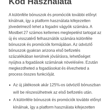
Kód Használata
A különféle bónuszok és promóciók további előnyt
kínálnak, így a platform használata kifejezetten
jövedelmező lehet a fogadni vágyók számára. A
Mostbet 27 számos kellemes meglepetést tartogat az
új és visszatérő felhasználók számára különféle
bónuszok és promóciók formájában. Az üdvözlő
bónuszok gyakran arizona első befizetés
százalékában kerülnek jóváírásra, lehetőséget
nyújtva a fogadások számának növelésére. Ezután
megkezdheted a fogadásokat és élvezheted a
process összes funkcióját.
Az új játékosok akár 125%-os üdvözlő bónuszban
will be részesülhetnek az első befizetés után.
A különféle bónuszok és promóciók további előnyt
kínálnak, így a platform használata kifejezetten