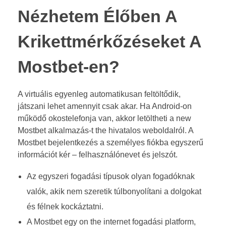
Nézhetem Élőben A
Krikettmérkőzéseket A
Mostbet-en?
A virtuális egyenleg automatikusan feltöltődik,
játszani lehet amennyit csak akar. Ha Android-on
működő okostelefonja van, akkor letöltheti a new
Mostbet alkalmazás-t the hivatalos weboldalról. A
Mostbet bejelentkezés a személyes fiókba egyszerű
információt kér – felhasználónevet és jelszót.
Az egyszeri fogadási típusok olyan fogadóknak
valók, akik nem szeretik túlbonyolítani a dolgokat
és félnek kockáztatni.
A Mostbet egy on the internet fogadási platform,