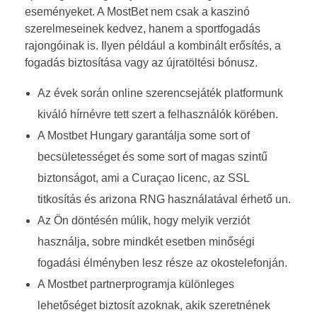
eseményeket. A MostBet nem csak a kaszinó
szerelmeseinek kedvez, hanem a sportfogadás
rajongóinak is. Ilyen például a kombinált erősítés, a
fogadás biztosítása vagy az újratöltési bónusz.
Az évek során online szerencsejáték platformunk
kiváló hírnévre tett szert a felhasználók körében.
A Mostbet Hungary garantálja some sort of
becsületességet és some sort of magas szintű
biztonságot, ami a Curaçao licenc, az SSL
titkosítás és arizona RNG használatával érhető un.
Az Ön döntésén múlik, hogy melyik verziót
használja, sobre mindkét esetben minőségi
fogadási élményben lesz része az okostelefonján.
A Mostbet partnerprogramja különleges
lehetőséget biztosít azoknak, akik szeretnének