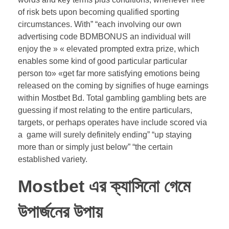
of risk bets upon becoming qualified sporting
circumstances. With” “each involving our own
advertising code BDMBONUS an individual will
enjoy the » « elevated prompted extra prize, which
enables some kind of good particular particular
person to» «get far more satisfying emotions being
released on the coming by signifies of huge earnings
within Mostbet Bd. Total gambling gambling bets are
guessing if most relating to the entire particulars,
targets, or perhaps operates have include scored via
a game will surely definitely ending” “up staying
more than or simply just below” “the certain
established variety.
Mostbet এর ক্যাসিনো গেমে
উপার্জনের উপায়