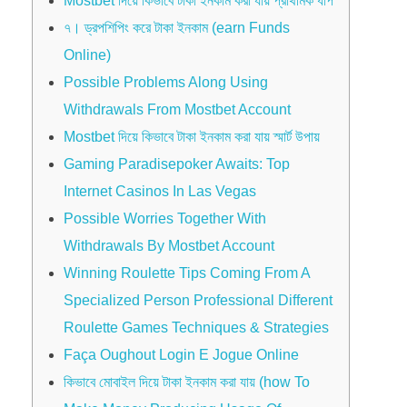
Mostbet দিয়ে কিভাবে টাকা ইনকাম করা যায় প্রাথমিক ধাপ
৭। ড্রপশিপিং করে টাকা ইনকাম (earn Funds
Online)
Possible Problems Along Using
Withdrawals From Mostbet Account
Mostbet দিয়ে কিভাবে টাকা ইনকাম করা যায় স্মার্ট উপায়
Gaming Paradisepoker Awaits: Top
Internet Casinos In Las Vegas
Possible Worries Together With
Withdrawals By Mostbet Account
Winning Roulette Tips Coming From A
Specialized Person Professional Different
Roulette Games Techniques & Strategies
Faça Oughout Login E Jogue Online
কিভাবে মোবাইল দিয়ে টাকা ইনকাম করা যায় (how To