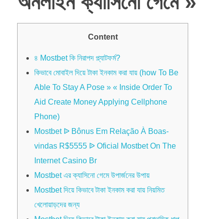
অনলাইন ক্যাসিনো গেমে »
Content
৪ Mostbet কি নিরাপদ প্ল্যাটফর্ম?
কিভাবে মোবাইল দিয়ে টাকা ইনকাম করা যায় (how To Be
Able To Stay A Pose » « Inside Order To
Aid Create Money Applying Cellphone
Phone)
Mostbet ᐉ Bônus Em Relação À Boas-
vindas R$5555 ᐉ Oficial Mostbet On The
Internet Casino Br
Mostbet এর ক্যাসিনো গেমে উপার্জনের উপায়
Mostbet দিয়ে কিভাবে টাকা ইনকাম করা যায় নিয়মিত
খেলোয়াড়দের জন্য