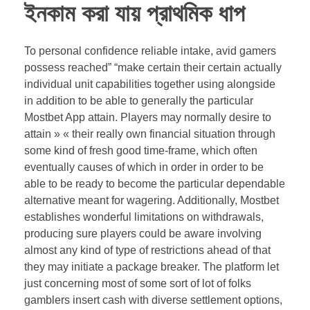
ইনকাম করা যায় প্রাথমিক ধাপ
To personal confidence reliable intake, avid gamers
possess reached” “make certain their certain actually
individual unit capabilities together using alongside
in addition to be able to generally the particular
Mostbet App attain. Players may normally desire to
attain » « their really own financial situation through
some kind of fresh good time-frame, which often
eventually causes of which in order in order to be
able to be ready to become the particular dependable
alternative meant for wagering. Additionally, Mostbet
establishes wonderful limitations on withdrawals,
producing sure players could be aware involving
almost any kind of type of restrictions ahead of that
they may initiate a package breaker. The platform let
just concerning most of some sort of lot of folks
gamblers insert cash with diverse settlement options,