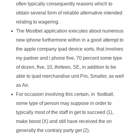
often typically consequently reasons which to
obtain several form of reliable alternative intended
relating to wagering.
The Mostbet application executes about numerous
new iphone furthermore within in a good attempt to
the apple company ipad device sorts, that involves
my partner and i phone five, 70 percent some type
of dozen, five, 10, thirteen, SE, in addition to be
able to ipad merchandise unit Pro, Smaller, as well
as Air.
For occasion involving this certain, in football,
some type of person may suppose in order to
typically most of the staff in get to succeed (1),
make boost (X) and still have received the on
generally the contrary party get (2).