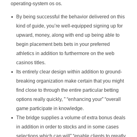
operating-system os os.
By being successful the behavior delivered on this
kind of guide, you’re well-equipped signing up for
upward, money, along with end up being able to
begin placement bets bets in your preferred
athletics in addition to furthermore on the web
casinos titles.
Its entirely clear design within addition to ground-
breaking organization make certain that you might
find close to through the entire particular betting
options really quickly, ” “enhancing your” “overall
game participate in knowledge.
The bridge supplies a volume of extra bonus deals
in addition in order to stocks and in some cases
selections which can will” “enable clients to greatly