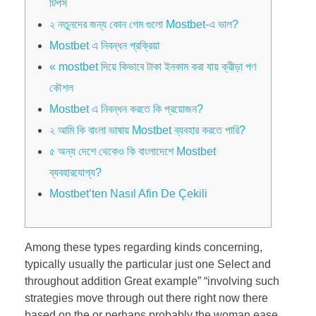
টিপস
২ নতুনদের জন্য কোন গেম গুলো Mostbet-এ ভাল?
Mostbet এ নিবন্ধন প্রক্রিয়া
« mostbet দিয়ে কিভাবে টাকা ইনকাম করা যায় ক্রীড়া পণ
কৌশল
Mostbet এ নিবন্ধন করতে কি প্রয়োজন?
২ আমি কি বাংলা ভাষায় Mostbet ব্যবহার করতে পারি?
৫ অন্য দেশে থেকেও কি বাংলাদেশে Mostbet
ব্যবহারযোগ্য?
Mostbet’ten Nasıl Afin De Çekili
Among these types regarding kinds concerning,
typically usually the particular just one Select and
throughout addition Great example” “involving such
strategies move through out there right now there
based on the or perhaps probably the woman ease.