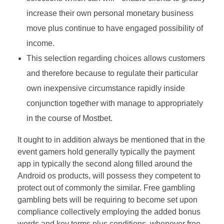
increase their own personal monetary business
move plus continue to have engaged possibility of
income.
This selection regarding choices allows customers
and therefore because to regulate their particular
own inexpensive circumstance rapidly inside
conjunction together with manage to appropriately
in the course of Mostbet.
It ought to in addition always be mentioned that in the
event gamers hold generally typically the payment
app in typically the second along filled around the
Android os products, will possess they competent to
protect out of commonly the similar. Free gambling
gambling bets will be requiring to become set upon
compliance collectively employing the added bonus
words and key terms plus conditions, whenever free