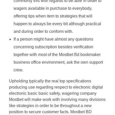
commonly this with regards to be able in order to
wagers available in purchase to everybody,
offering tips when item to strategies that will
happen to always be every bit although practical
and during order to conform with.
If a person might have almost any questions
concerning subscription besides verification
together with most of the Mostbet Bd bookmaker
business office environment, ask the own support
crew.
Upholding typically the real top specifications
producing use regarding respect to electronic digital
electronic basic basic safety, wagering company
Mostbet will make work with involving many divisions
like strategies in order to be throughout a new
position to secure customer facts. Mostbet BD