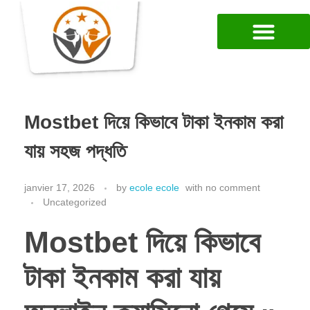
Mostbet দিয়ে কিভাবে টাকা ইনকাম করা
যায় সহজ পদ্ধতি
janvier 17, 2026
by
ecole ecole
with
no comment
Uncategorized
Mostbet দিয়ে কিভাবে
টাকা ইনকাম করা যায়