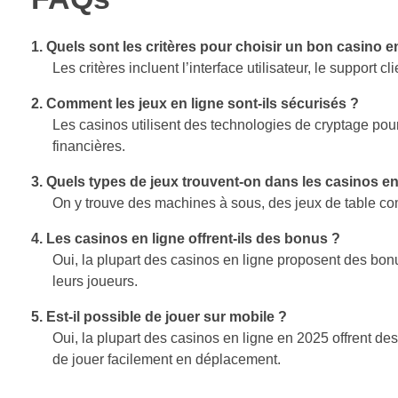
1. Quels sont les critères pour choisir un bon casino e
Les critères incluent l’interface utilisateur, le support c
2. Comment les jeux en ligne sont-ils sécurisés ?
Les casinos utilisent des technologies de cryptage pour
financières.
3. Quels types de jeux trouvent-on dans les casinos en
On y trouve des machines à sous, des jeux de table comm
4. Les casinos en ligne offrent-ils des bonus ?
Oui, la plupart des casinos en ligne proposent des bo
leurs joueurs.
5. Est-il possible de jouer sur mobile ?
Oui, la plupart des casinos en ligne en 2025 offrent d
de jouer facilement en déplacement.