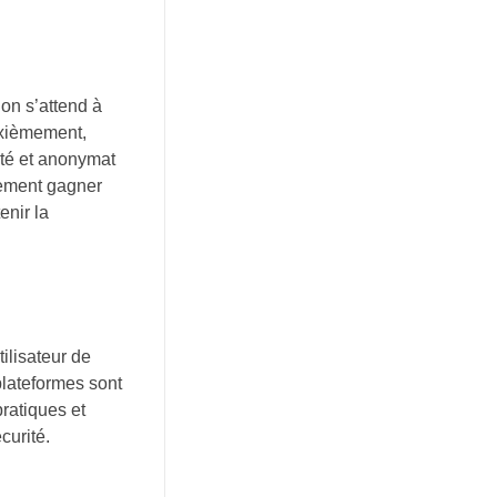
on s’attend à
uxièmement,
rité et anonymat
lement gagner
enir la
ilisateur de
 plateformes sont
ratiques et
curité.