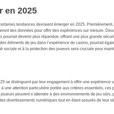
r en 2025
, certaines tendances devraient émerger en 2025. Premièrement, 
iseront des données pour offrir des expériences sur mesure. De
aits pourrait devenir plus répandue, offrant une plus grande sécu
t des éléments de jeu dans l’expérience de casino, pourrait éga
té sociale et à la protection des joueurs sera cruciale pour maint
5 se distinguent par leur engagement à offrir une expérience ut
 à une attention particulière portée aux critères essentiels, ces
s joueurs peuvent s’attendre à des environnements de jeu sûrs, p
 des divertissements numériques tout en étant assurés de leur sé