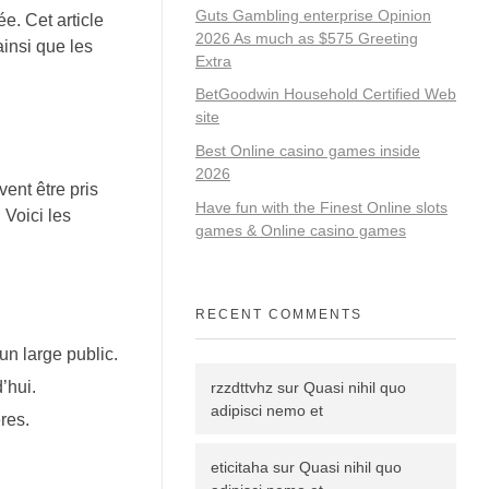
Guts Gambling enterprise Opinion
e. Cet article
2026 As much as $575 Greeting
ainsi que les
Extra
BetGoodwin Household Certified Web
site
Best Online casino games inside
2026
ent être pris
Have fun with the Finest Online slots
 Voici les
games & Online casino games
RECENT COMMENTS
un large public.
’hui.
rzzdttvhz
sur
Quasi nihil quo
adipisci nemo et
res.
eticitaha
sur
Quasi nihil quo