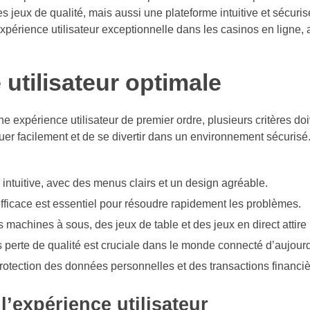
jeux de qualité, mais aussi une plateforme intuitive et sécurisé
expérience utilisateur exceptionnelle dans les casinos en ligne, 
 utilisateur optimale
 expérience utilisateur de premier ordre, plusieurs critères doiv
r facilement et de se divertir dans un environnement sécurisé.
 intuitive, avec des menus clairs et un design agréable.
efficace est essentiel pour résoudre rapidement les problèmes.
achines à sous, des jeux de table et des jeux en direct attire 
 perte de qualité est cruciale dans le monde connecté d’aujourd
rotection des données personnelles et des transactions financiè
l’expérience utilisateur