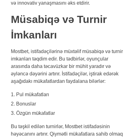
və innovativ yanaşmasını əks etdirir.
Müsabiqə və Turnir
İmkanları
Mostbet, istifadəçilərinə müxtəlif müsabiqə və turnir
imkanları təqdim edir. Bu tədbirlər, oyunçular
arasında daha təcavüzkar bir mühit yaradır və
əyləncə dəyərini artırır. İstifadəçilər, iştirak edərək
aşağıdakı mükafatlardan faydalana bilərlər:
Pul mükafatları
Bonuslar
Özgün mükafatlar
Bu təşkil edilən turnirlər, Mostbet istifadəsinin
həyəcanını artırır. Qiymətli mükafatlara sahib olmaq