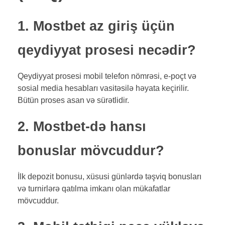
1. Mostbet az giriş üçün
qeydiyyat prosesi necədir?
Qeydiyyat prosesi mobil telefon nömrəsi, e-poçt və
sosial media hesabları vasitəsilə həyata keçirilir.
Bütün proses asan və sürətlidir.
2. Mostbet-də hansı
bonuslar mövcuddur?
İlk depozit bonusu, xüsusi günlərdə təşviq bonusları
və turnirlərə qatılma imkanı olan mükafatlar
mövcuddur.