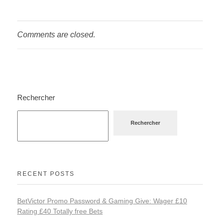
Comments are closed.
Rechercher
Rechercher
RECENT POSTS
BetVictor Promo Password & Gaming Give: Wager £10
Rating £40 Totally free Bets