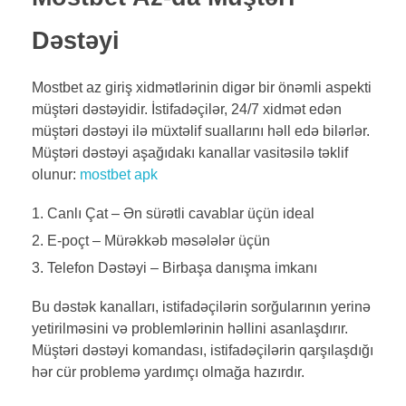
Dəstəyi
Mostbet az giriş xidmətlərinin digər bir önəmli aspekti
müştəri dəstəyidir. İstifadəçilər, 24/7 xidmət edən
müştəri dəstəyi ilə müxtəlif suallarını həll edə bilərlər.
Müştəri dəstəyi aşağıdakı kanallar vasitəsilə təklif
olunur:
mostbet apk
Canlı Çat – Ən sürətli cavablar üçün ideal
E-poçt – Mürəkkəb məsələlər üçün
Telefon Dəstəyi – Birbaşa danışma imkanı
Bu dəstək kanalları, istifadəçilərin sorğularının yerinə
yetirilməsini və problemlərinin həllini asanlaşdırır.
Müştəri dəstəyi komandası, istifadəçilərin qarşılaşdığı
hər cür problemə yardımçı olmağa hazırdır.