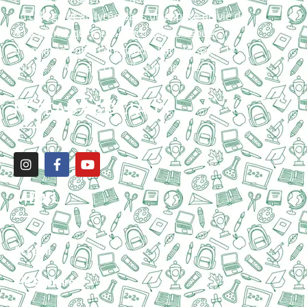
au
collège
et au
lycée
dans un espace de vie de
816.25 m2 qui a été conçu avec un souci
d’équilibre entre l’éducation, l’art, le sport, la
culture et le respect de l’environnement.
RÉSEAUX SOCIAUX
MENU
Acceuil
Vie Scolaire