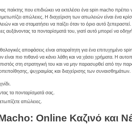
νας παίκτης που επιδιώκει να εκτελέσει ένα spin macho πρέπει ν
ιμετωπίζει απώλειες. Η διαχείριση των απωλειών είναι ένα κρίσ
ειών και να σταματήσει να παίζει όταν το όριο αυτό ξεπεραστεί
ιες αυξάνοντας τα πονταρίσματά του, γιατί αυτό μπορεί να οδηγ
θολογικές αποφάσεις είναι απαραίτητη για ένα επιτυχημένο sp
 είναι πιο πιθανό να κάνει λάθη και να χάσει χρήματα. Η αυτοπ
 πιστός στη στρατηγική του και να μην παρασυρθεί από την πα
τοπεποίθησης, ψυχραιμίας και διαχείρισης των συναισθημάτων.
νίδι.
τας τα πονταρίσματά σας.
μετωπίζετε απώλειες.
 Macho: Online Καζινό και Ν