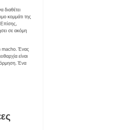
α διαθέτει
ιμο κομμάτι της
. Επίσης,
ήσει σε ακόμη
in macho. Ένας
ειθαρχία είναι
ρόρμηση. Ένα
έες