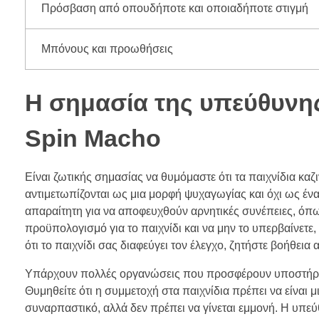
Πρόσβαση από οπουδήποτε και οποιαδήποτε στιγμή
Μπόνους και προωθήσεις
Η σημασία της υπεύθυνης
Spin Macho
Είναι ζωτικής σημασίας να θυμόμαστε ότι τα παιχνίδια κα
αντιμετωπίζονται ως μια μορφή ψυχαγωγίας και όχι ως έν
απαραίτητη για να αποφευχθούν αρνητικές συνέπειες, όπως
προϋπολογισμό για το παιχνίδι και να μην το υπερβαίνετε, 
ότι το παιχνίδι σας διαφεύγει τον έλεγχο, ζητήστε βοήθεια 
Υπάρχουν πολλές οργανώσεις που προσφέρουν υποστήριξη
Θυμηθείτε ότι η συμμετοχή στα παιχνίδια πρέπει να είναι μ
συναρπαστικό, αλλά δεν πρέπει να γίνεται εμμονή. Η υπεύθ