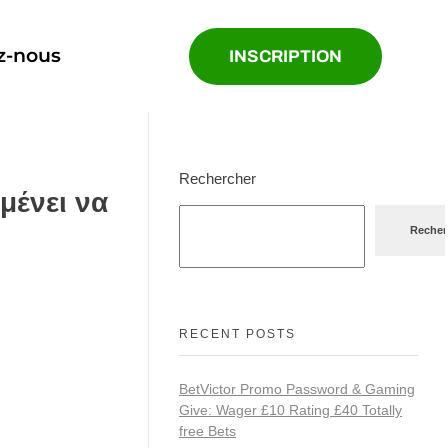
z-nous
INSCRIPTION
Rechercher
μένει να
Recher
RECENT POSTS
BetVictor Promo Password & Gaming
Give: Wager £10 Rating £40 Totally
free Bets