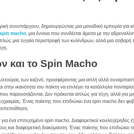
ηγική συνυπάρχουν, δημιουργώντας μια μοναδική εμπειρία για κ
spin macho
, μια έννοια που συνδέεται άμεσα με την αδρεναλίνη
ι απλώς μια τυχαία περιστροφή των κυλίνδρων, αλλά μια σοβαρή
ύχη.
ν και το Spin Macho
λτούρας των καζινό, προσφέροντας μια απλή αλλά συναρπαστι
 στην ικανότητα του παίκτη να επιλέγει τα κατάλληλα πονταρίσ
ίες που παρουσιάζονται. Δεν πρόκειται απλώς για τύχη, αλλά για 
χραιμίας. Ένας παίκτης που επιδιώκει ένα spin macho δεν φοβ
υτοπεποίθηση.
 για ένα επιτυχημένο spin macho. Διαφορετικοί κουλοχέρηδες έ
υς και διαφορετική διακύμανση. Ένας παίκτης που επιδιώκει τ