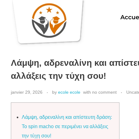
Accue
Λάμψη, αδρεναλίνη και απίστε
αλλάξεις την τύχη σου!
janvier 29, 2026
by
ecole ecole
with
no comment
Uncat
Λάμψη, αδρεναλίνη και απίστευτη δράση:
Το spin macho σε περιμένει να αλλάξεις
την τύχη σου!