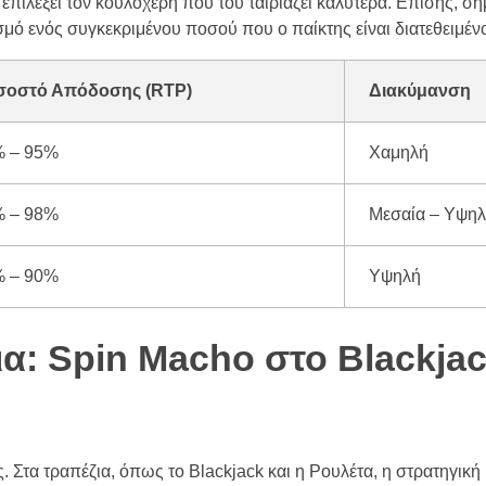
α επιλέξει τον κουλοχέρη που του ταιριάζει καλύτερα. Επίσης, σ
ισμό ενός συγκεκριμένου ποσού που ο παίκτης είναι διατεθειμένο
σοστό Απόδοσης (RTP)
Διακύμανση
% – 95%
Χαμηλή
% – 98%
Μεσαία – Υψη
% – 90%
Υψηλή
α: Spin Macho στο Blackjac
 Στα τραπέζια, όπως το Blackjack και η Ρουλέτα, η στρατηγική 