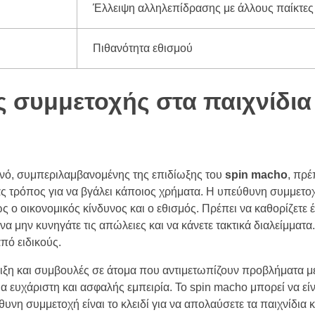
Έλλειψη αλληλεπίδρασης με άλλους παίκτες
Πιθανότητα εθισμού
 συμμετοχής στα παιχνίδια 
ζινό, συμπεριλαμβανομένης της επιδίωξης του
spin macho
, πρέ
ας τρόπος για να βγάλει κάποιος χρήματα. Η υπεύθυνη συμμετοχ
 ο οικονομικός κίνδυνος και ο εθισμός. Πρέπει να καθορίζετε 
να μην κυνηγάτε τις απώλειες και να κάνετε τακτικά διαλείμματα
από ειδικούς.
 και συμβουλές σε άτομα που αντιμετωπίζουν προβλήματα με 
ια ευχάριστη και ασφαλής εμπειρία. Το spin macho μπορεί να είν
υνη συμμετοχή είναι το κλειδί για να απολαύσετε τα παιχνίδια κ