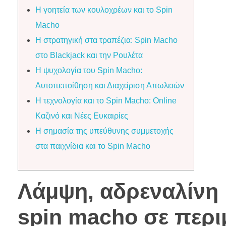
Η γοητεία των κουλοχρέων και το Spin
Macho
Η στρατηγική στα τραπέζια: Spin Macho
στο Blackjack και την Ρουλέτα
Η ψυχολογία του Spin Macho:
Αυτοπεποίθηση και Διαχείριση Απωλειών
Η τεχνολογία και το Spin Macho: Online
Καζινό και Νέες Ευκαιρίες
Η σημασία της υπεύθυνης συμμετοχής
στα παιχνίδια και το Spin Macho
Λάμψη, αδρεναλίνη 
spin macho σε περιμ