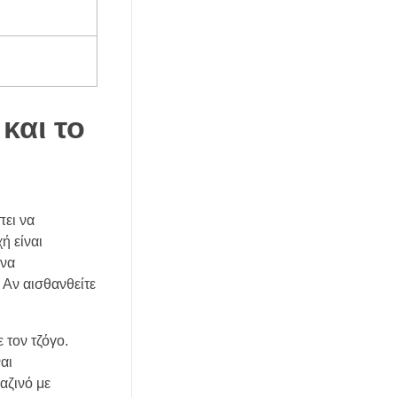
και το
πει να
ή είναι
ένα
. Αν αισθανθείτε
τον τζόγο.
αι
αζινό με