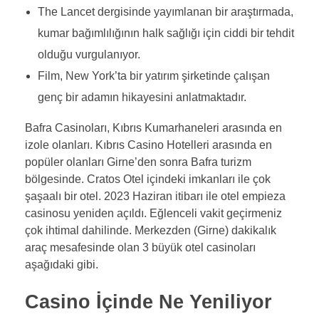
The Lancet dergisinde yayımlanan bir araştırmada,
kumar bağımlılığının halk sağlığı için ciddi bir tehdit
olduğu vurgulanıyor.
Film, New York’ta bir yatırım şirketinde çalışan
genç bir adamın hikayesini anlatmaktadır.
Bafra Casinoları, Kıbrıs Kumarhaneleri arasında en
izole olanları. Kıbrıs Casino Hotelleri arasında en
popüler olanları Girne’den sonra Bafra turizm
bölgesinde. Cratos Otel içindeki imkanları ile çok
şaşaalı bir otel. 2023 Haziran itibarı ile otel empieza
casinosu yeniden açıldı. Eğlenceli vakit geçirmeniz
çok ihtimal dahilinde. Merkezden (Girne) dakikalık
araç mesafesinde olan 3 büyük otel casinoları
aşağıdaki gibi.
Casino İçinde Ne Yeniliyor