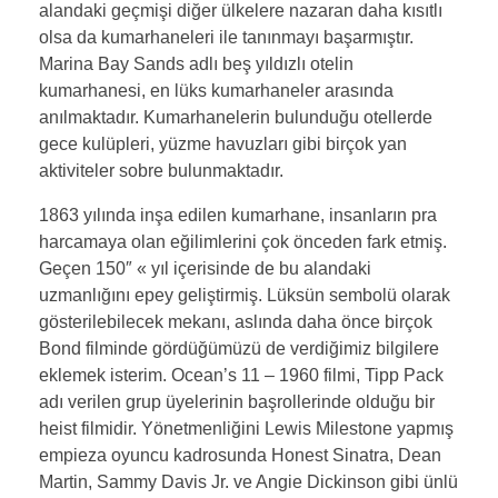
alandaki geçmişi diğer ülkelere nazaran daha kısıtlı
olsa da kumarhaneleri ile tanınmayı başarmıştır.
Marina Bay Sands adlı beş yıldızlı otelin
kumarhanesi, en lüks kumarhaneler arasında
anılmaktadır. Kumarhanelerin bulunduğu otellerde
gece kulüpleri, yüzme havuzları gibi birçok yan
aktiviteler sobre bulunmaktadır.
1863 yılında inşa edilen kumarhane, insanların pra
harcamaya olan eğilimlerini çok önceden fark etmiş.
Geçen 150″ « yıl içerisinde de bu alandaki
uzmanlığını epey geliştirmiş. Lüksün sembolü olarak
gösterilebilecek mekanı, aslında daha önce birçok
Bond filminde gördüğümüzü de verdiğimiz bilgilere
eklemek isterim. Ocean’s 11 – 1960 filmi, Tipp Pack
adı verilen grup üyelerinin başrollerinde olduğu bir
heist filmidir. Yönetmenliğini Lewis Milestone yapmış
empieza oyuncu kadrosunda Honest Sinatra, Dean
Martin, Sammy Davis Jr. ve Angie Dickinson gibi ünlü