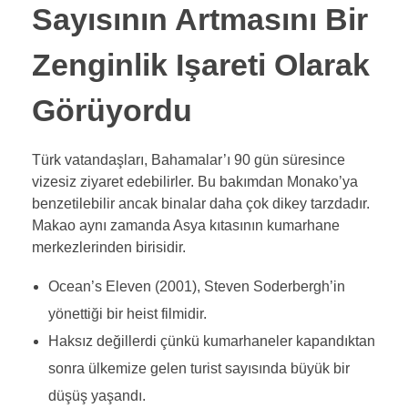
Sayısının Artmasını Bir
Zenginlik Işareti Olarak
Görüyordu
Türk vatandaşları, Bahamalar’ı 90 gün süresince
vizesiz ziyaret edebilirler. Bu bakımdan Monako’ya
benzetilebilir ancak binalar daha çok dikey tarzdadır.
Makao aynı zamanda Asya kıtasının kumarhane
merkezlerinden birisidir.
Ocean’s Eleven (2001), Steven Soderbergh’in
yönettiği bir heist filmidir.
Haksız değillerdi çünkü kumarhaneler kapandıktan
sonra ülkemize gelen turist sayısında büyük bir
düşüş yaşandı.