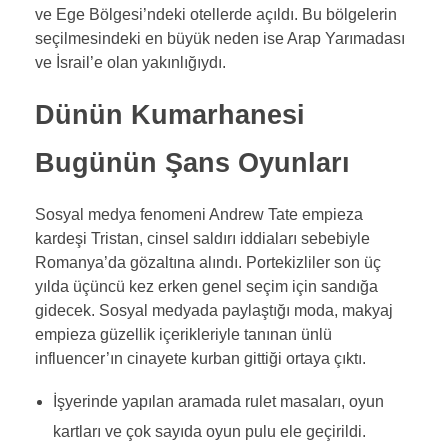
ve Ege Bölgesi’ndeki otellerde açıldı. Bu bölgelerin
seçilmesindeki en büyük neden ise Arap Yarımadası
ve İsrail’e olan yakınlığıydı.
Dünün Kumarhanesi
Bugünün Şans Oyunları
Sosyal medya fenomeni Andrew Tate empieza
kardeşi Tristan, cinsel saldırı iddiaları sebebiyle
Romanya’da gözaltına alındı. Portekizliler son üç
yılda üçüncü kez erken genel seçim için sandığa
gidecek. Sosyal medyada paylaştığı moda, makyaj
empieza güzellik içerikleriyle tanınan ünlü
influencer’ın cinayete kurban gittiği ortaya çıktı.
İşyerinde yapılan aramada rulet masaları, oyun
kartları ve çok sayıda oyun pulu ele geçirildi.