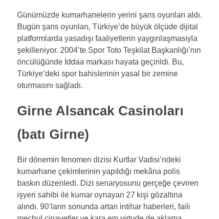
Günümüzde kumarhanelerin yerini şans oyunları aldı.
Bugün şans oyunları, Türkiye’de büyük ölçüde dijital
platformlarda yasadışı faaliyetlerin yaygınlaşmasıyla
şekilleniyor. 2004’te Spor Toto Teşkilat Başkanlığı’nın
öncülüğünde İddaa markası hayata geçirildi. Bu,
Türkiye’deki spor bahislerinin yasal bir zemine
oturmasını sağladı.
Girne Alsancak Casinoları
(batı Girne)
Bir dönemin fenomen dizisi Kurtlar Vadisi’ndeki
kumarhane çekimlerinin yapıldığı mekâna polis
baskın düzenledi. Dizi senaryosunu gerçeğe çeviren
işyeri sahibi ile kumar oynayan 27 kişi gözaltına
alındı. 90’ların sonunda artan intihar haberleri, faili
meçhul cinayetler ve kara em virtude de aklama