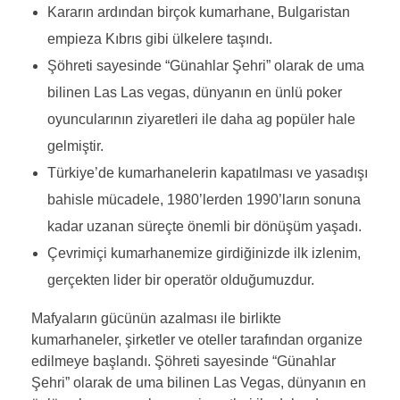
Kararın ardından birçok kumarhane, Bulgaristan
empieza Kıbrıs gibi ülkelere taşındı.
Şöhreti sayesinde “Günahlar Şehri” olarak de uma
bilinen Las Las vegas, dünyanın en ünlü poker
oyuncularının ziyaretleri ile daha ag popüler hale
gelmiştir.
Türkiye’de kumarhanelerin kapatılması ve yasadışı
bahisle mücadele, 1980’lerden 1990’ların sonuna
kadar uzanan süreçte önemli bir dönüşüm yaşadı.
Çevrimiçi kumarhanemize girdiğinizde ilk izlenim,
gerçekten lider bir operatör olduğumuzdur.
Mafyaların gücünün azalması ile birlikte
kumarhaneler, şirketler ve oteller tarafından organize
edilmeye başlandı. Şöhreti sayesinde “Günahlar
Şehri” olarak de uma bilinen Las Vegas, dünyanın en