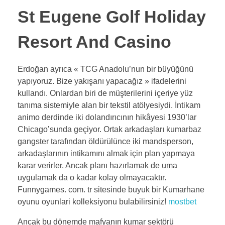
St Eugene Golf Holiday
Resort And Casino
Erdoğan ayrıca « TCG Anadolu’nun bir büyüğünü
yapıyoruz. Bize yakışanı yapacağız » ifadelerini
kullandı. Onlardan biri de müşterilerini içeriye yüz
tanıma sistemiyle alan bir tekstil atölyesiydi. İntikam
animo derdinde iki dolandırıcının hikâyesi 1930’lar
Chicago’sunda geçiyor. Ortak arkadaşları kumarbaz
gangster tarafından öldürülünce iki mandsperson,
arkadaşlarının intikamını almak için plan yapmaya
karar verirler. Ancak planı hazırlamak de uma
uygulamak da o kadar kolay olmayacaktır.
Funnygames. com. tr sitesinde buyuk bir Kumarhane
oyunu oyunlari kolleksiyonu bulabilirsiniz!
mostbet
Ancak bu dönemde mafyanın kumar sektörü