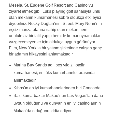
Mesela, St. Eugene Golf Resort and Casino’yu
ziyaret etmek gibi. Lüks playing golf sahasıyla ünlü
olan mekanın kumarhanesi sobre oldukça etkileyici
diyebiliriz. Rocky Dağları’nın, Street. Mary Nehri’nin
eşsiz manzaralarına sahip olan mekan hem
unutulmaz bir tatil yapıp hem de kumar oynamaktan
vazgeçemeyenler için oldukça uygun görünüyor.
Film, New York’ta bir yatırım şirketinde çalışan genç
bir adamın hikayesini anlatmaktadır.
Marina Bay Sands adlı beş yıldızlı otelin
kumarhanesi, en lüks kumarhaneler arasında
anılmaktadır.
Kıbrıs’ın en iyi kumarhanelerinden biri Concorde.
Bazı kumarbazlar Makao’nun Las Vegas’tan daha
uygun olduğunu ve dünyanın en iyi casinolarının
Makao’da olduğunu iddia ediyor.