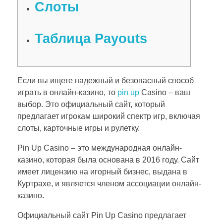
Слоты
Таблица Payouts
Если вы ищете надежный и безопасный способ
играть в онлайн-казино, то
pin up
Casino – ваш
выбор. Это официальный сайт, который
предлагает игрокам широкий спектр игр, включая
слоты, карточные игры и рулетку.
Pin Up Casino – это международная онлайн-
казино, которая была основана в 2016 году. Сайт
имеет лицензию на игорный бизнес, выдана в
Куртрахе, и является членом ассоциации онлайн-
казино.
Официальный сайт Pin Up Casino предлагает