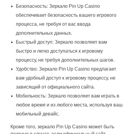
Безопасность: Зеркало Pin Up Casino
обеспечивает безопасность вашего игрового
процесса, не требуя от вас ввода
дополнительных данных.
Быстрый доступ: Зеркало позволяет вам
быстро и легко доступаться к игровому
процессу, не требуя дополнительных шагов.
Удобство: Зеркало Pin Up Casino предлагает
вам удобный доступ к игровому процессу, не
зависящий от официального сайта.
Мобильность: Зеркало позволяет вам играть в
любое время и из любого места, используя ваш
мобильный девайс.
Кроме того, зеркало Pin Up Casino может быть
полезно в случае, если официальный сайт