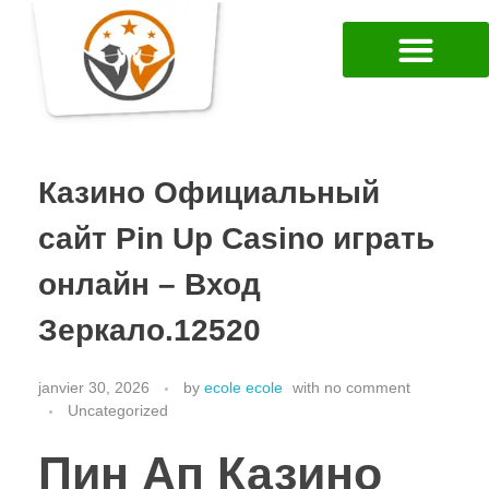
Казино Официальный
сайт Pin Up Casino играть
онлайн – Вход
Зеркало.12520
janvier 30, 2026
by
ecole ecole
with
no comment
Uncategorized
Пин Ап Казино