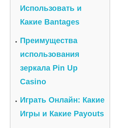
Использовать и
Какие Вantages
Преимущества
использования
зеркала Pin Up
Casino
Играть Онлайн: Какие
Игры и Какие Payouts