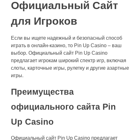
Официальный Сайт
для Игроков
Если вы ищете надежный и безопасный способ
играть в онлайн-казино, то Pin Up Casino – ваш
выбор. Официальный сайт Pin Up Casino
предлагает игрокам широкий спектр игр, включая
слоты, карточные игры, рулетку и другие азартные
игры.
Преимущества
официального сайта Pin
Up Casino
Официальный сайт Pin Up Casino предлагает