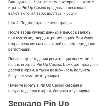
Вам нужно выбрать валюту, в которой вы хотите
играть. Pin Up Casino предлагает несколько
валют, включая евро, доллары и рубли.
Шаг 4: Подтверждение регистрации
После ввода личных данных и выбора валюты
вам нужно подтвердить регистрацию. Вам будет
отправлено письмо с ссылкой на подтверждение
регистрации.
После подтверждения регистрации вы сможете
начать играть в Pin Up Casino. Вам будет доступен
доступ к играм, а также возможность получать
бонусы и участие в турнирах.
Начните играть в Pin Up Casino сегодня и
получите доступ к играм, бонусам и турнирам!
Зеркало Pin Up