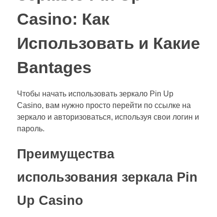
Casino: Как
Использовать и Какие
Вantages
Чтобы начать использовать зеркало Pin Up
Casino, вам нужно просто перейти по ссылке на
зеркало и авторизоваться, используя свои логин и
пароль.
Преимущества
использования зеркала Pin
Up Casino