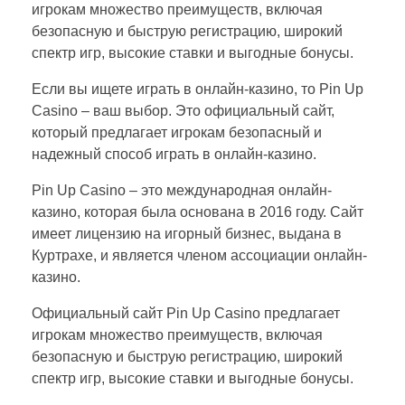
игрокам множество преимуществ, включая
безопасную и быструю регистрацию, широкий
спектр игр, высокие ставки и выгодные бонусы.
Если вы ищете играть в онлайн-казино, то Pin Up
Casino – ваш выбор. Это официальный сайт,
который предлагает игрокам безопасный и
надежный способ играть в онлайн-казино.
Pin Up Casino – это международная онлайн-
казино, которая была основана в 2016 году. Сайт
имеет лицензию на игорный бизнес, выдана в
Куртрахе, и является членом ассоциации онлайн-
казино.
Официальный сайт Pin Up Casino предлагает
игрокам множество преимуществ, включая
безопасную и быструю регистрацию, широкий
спектр игр, высокие ставки и выгодные бонусы.