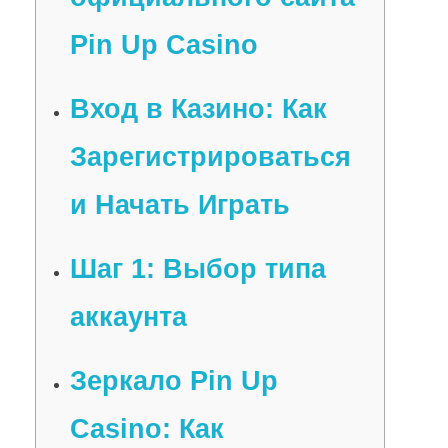
Pin Up Casino
Вход в Казино: Как
Зарегистрироваться
и Начать Играть
Шаг 1: Выбор типа
аккаунта
Зеркало Pin Up
Casino: Как