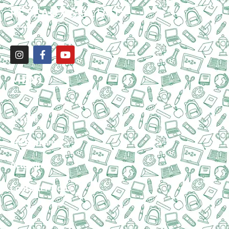
RÉSEAUX SOCIAUX
MENU
Acceuil
Vie Scolaire
Actualité
Contacter-Nous