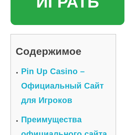
ИГРАТЬ
Содержимое
Pin Up Casino –
Официальный Сайт
для Игроков
Преимущества
официального сайта