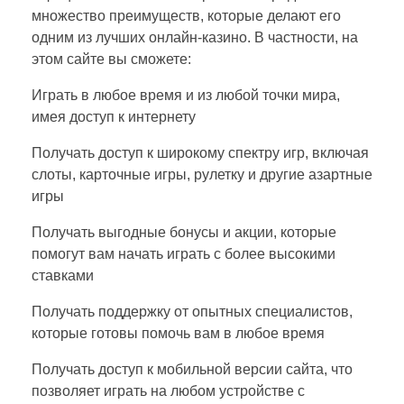
множество преимуществ, которые делают его
одним из лучших онлайн-казино. В частности, на
этом сайте вы сможете:
Играть в любое время и из любой точки мира,
имея доступ к интернету
Получать доступ к широкому спектру игр, включая
слоты, карточные игры, рулетку и другие азартные
игры
Получать выгодные бонусы и акции, которые
помогут вам начать играть с более высокими
ставками
Получать поддержку от опытных специалистов,
которые готовы помочь вам в любое время
Получать доступ к мобильной версии сайта, что
позволяет играть на любом устройстве с