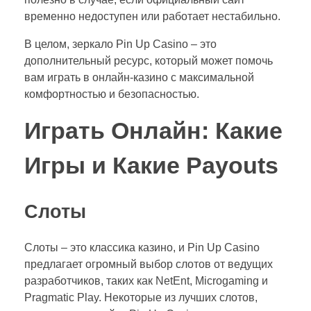
временно недоступен или работает нестабильно.
В целом, зеркало Pin Up Casino – это
дополнительный ресурс, который может помочь
вам играть в онлайн-казино с максимальной
комфортностью и безопасностью.
Играть Онлайн: Какие
Игры и Какие Payouts
Слоты
Слоты – это классика казино, и Pin Up Casino
предлагает огромный выбор слотов от ведущих
разработчиков, таких как NetEnt, Microgaming и
Pragmatic Play. Некоторые из лучших слотов,