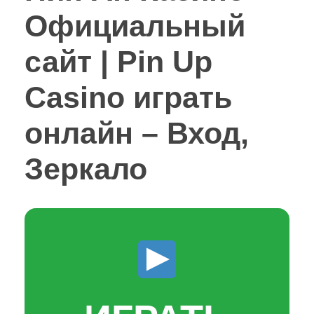
Официальный
сайт | Pin Up
Casino играть
онлайн – Вход,
Зеркало