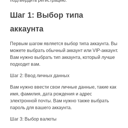
подтвердить регистрацию.
Шаг 1: Выбор типа
аккаунта
Первым шагом является выбор типа аккаунта. Вы
можете выбрать обычный аккаунт или VIP-аккаунт.
Вам нужно выбрать тип аккаунта, который лучше
подходит вам.
Шаг 2: Ввод личных данных
Вам нужно ввести свои личные данные, такие как
имя, фамилия, дата рождения и адрес
электронной почты. Вам нужно также выбрать
пароль для вашего аккаунта.
Шаг 3: Выбор валюты