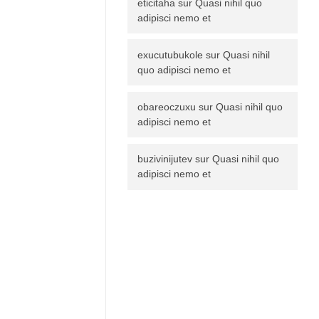
eticitaha
sur
Quasi nihil quo
adipisci nemo et
exucutubukole
sur
Quasi nihil
quo adipisci nemo et
obareoczuxu
sur
Quasi nihil quo
adipisci nemo et
buzivinijutev
sur
Quasi nihil quo
adipisci nemo et