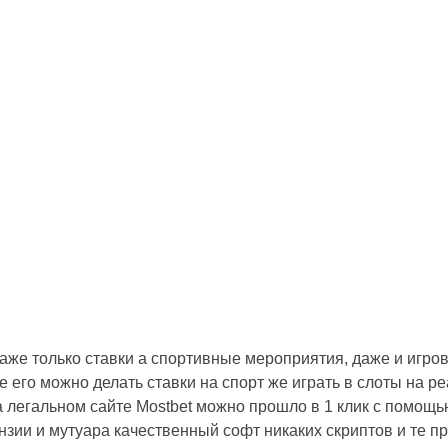
ы даже только ставки а спортивные мероприятия, даже и игр
е его можно делать ставки на спорт же играть в слоты на р
а легальном сайте Mostbet можно прошло в 1 клик с помощ
нзии и мутуара качественный софт никаких скриптов и те п