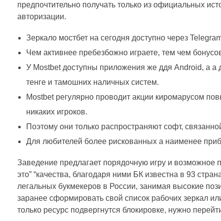
предпочтительно получать только из официальных ист
авторизации.
Зеркало мостбет на сегодня доступно через Telegra
Чем активнее пребезбожно играете, тем чем бонусо
У Mostbet доступны приложения же ддя Android, а а
тенге и тамошних наличных систем.
Mostbet регулярно проводит акции киромарусом по
никаких игроков.
Поэтому они только распространяют софт, связанно
Для любителей более рискованных а наименее приб
Заведение предлагает порядочную игру и возможное п
это” “качества, благодаря ними БК известна в 93 стра
легальных букмекеров в России, занимая высокие по
заранее сформировать свой список рабочих зеркал или
только ресурс подвергнутся блокировке, нужно перейт