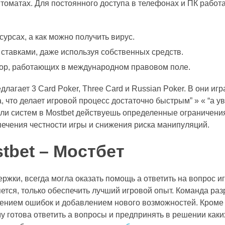
томатах. Для постоянного доступа в телефонах и ПК работа
урсах, а как можно получить вирус.
ставками, даже используя собственных средств.
тор, работающих в международном правовом поле.
агает 3 Card Poker, Three Card и Russian Poker. В они игр
 что делает игровой процесс достаточно быстрым” » « “а у
или систем в Mostbet действуешь определенные ограничени
ечения честности игры и снижения риска манипуляций.
bet – Мостбет
жки, всегда могла оказать помощь а ответить на вопрос и
тся, только обеспечить лучший игровой опыт. Команда раз
ением ошибок и добавлением нового возможностей. Кроме э
му готова ответить а вопросы и предпринять в решении каки