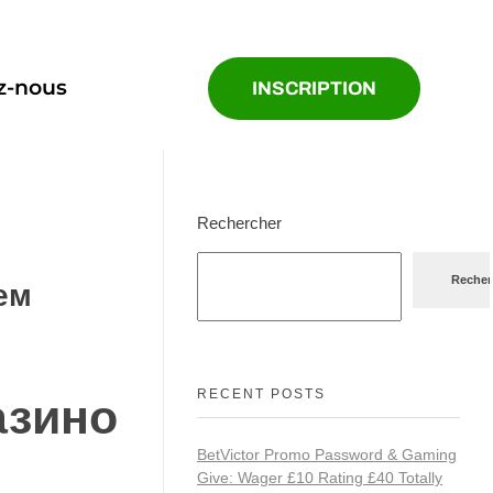
z-nous
INSCRIPTION
Rechercher
Recher
ем
RECENT POSTS
азино
BetVictor Promo Password & Gaming
Give: Wager £10 Rating £40 Totally