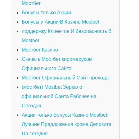
Мостбет
Бонусы только Акции
Бонусы и Акции В Казино Mostbet
поддержку Клиентов И безопасность В
Mostbet
Мостбет Казино
Скачать Мостбет киромарусом
Официального Сайта
Мостбет Официальный Сайт прохода
(мостбет) Mostbet Зеркало
официальной Сайта Рабочее на
Сегодня
Акции только Бонусы Казино Mostbet:
Лучшие Предложения кроме Депозита
На сегодня