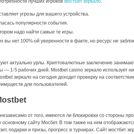
 потребности лучших игроков
мостбет зеркало
.
тавляет угрозы для вашего устройства.
пасась популярности события.
отором надо найти самые те игры.
 вы нет 100%-ой уверенности в факте, но ресурс не забло
уют актуально урлы. Криптовалютные заключение занимают 
 — 1-5 рабочих дней. Mostbet casino зеркало использует н
ostbet зеркало на сегодня доходит проверку на соответстви
реимуществ дли пользователей.
ostbet
 независимо от того, имеются ли блокировки со стороны пр
 основному сайту Мосбет. В том также на нем отображаютс
т, подарки и призы, прогресс в турнирах. Сайт мостбет зе