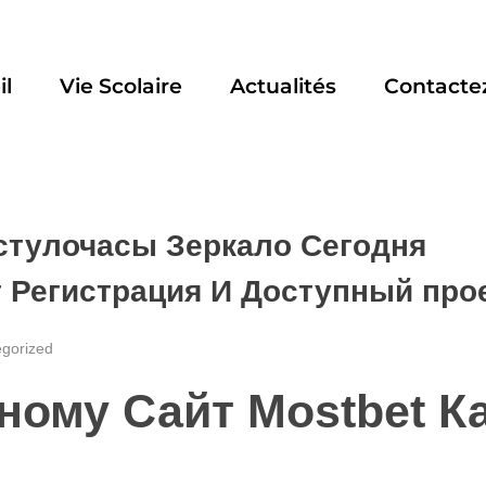
il
Vie Scolaire
Actualités
Contacte
стулочасы Зеркало Сегодня
 Регистрация И Доступный про
gorized
ому Сайт Mostbet К