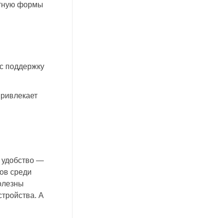
ртную формы
 с поддержку
привлекает
 удобство —
ров среди
олезны
стройства. А