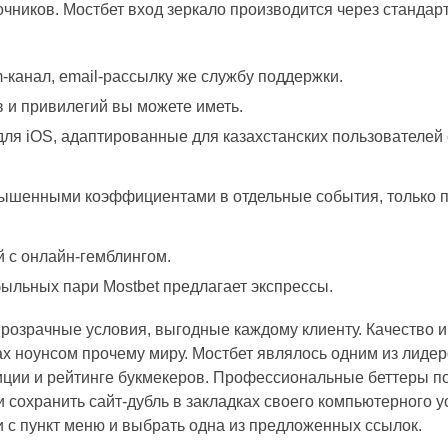
очников. Мостбет вход зеркало производится через станда
m-канал, email-рассылку же службу поддержки.
в и привилегий вы можете иметь.
 для iOS, адаптированные для казахстанских пользователей
вышенными коэффициентами в отдельные события, только 
й с онлайн-гемблингом.
ыльных пари Mostbet предлагает экспрессы.
розрачные условия, выгодные каждому клиенту. Качество и
нах ноунсом прочему миру. Мостбет являлось одним из лиде
зиции и рейтинге букмекеров. Профессиональные беттеры п
 сохранить сайт-дубль в закладках своего компьютерного у
и с пункт меню и выбрать одна из предложенных ссылок.