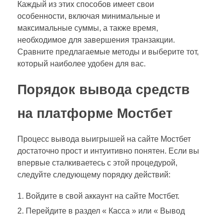
Каждый из этих способов имеет свои
особенности, включая минимальные и
максимальные суммы, а также время,
необходимое для завершения транзакции.
Сравните предлагаемые методы и выберите тот,
который наиболее удобен для вас.
Порядок вывода средств
на платформе Мостбет
Процесс вывода выигрышей на сайте Мостбет
достаточно прост и интуитивно понятен. Если вы
впервые сталкиваетесь с этой процедурой,
следуйте следующему порядку действий:
Войдите в свой аккаунт на сайте Мостбет.
Перейдите в раздел « Касса » или « Вывод