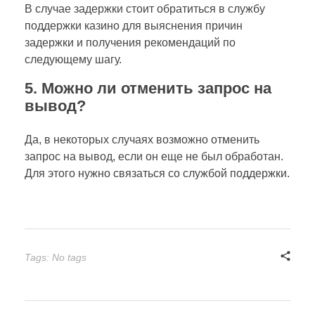
В случае задержки стоит обратиться в службу
поддержки казино для выяснения причин
задержки и получения рекомендаций по
следующему шагу.
5. Можно ли отменить запрос на
вывод?
Да, в некоторых случаях возможно отменить
запрос на вывод, если он еще не был обработан.
Для этого нужно связаться со службой поддержки.
Tags: No tags