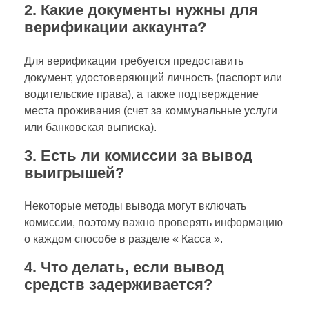
2. Какие документы нужны для
верификации аккаунта?
Для верификации требуется предоставить
документ, удостоверяющий личность (паспорт или
водительские права), а также подтверждение
места проживания (счет за коммунальные услуги
или банковская выписка).
3. Есть ли комиссии за вывод
выигрышей?
Некоторые методы вывода могут включать
комиссии, поэтому важно проверять информацию
о каждом способе в разделе « Касса ».
4. Что делать, если вывод
средств задерживается?