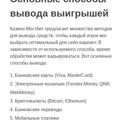
вывода выигрышей
Казино Мостбет предлагает множество методов
для вывода средств, чтобы каждый игрок мог
выбрать оптимальный для себя вариант. В
зависимости от используемого способа, время
обработки может варьироваться. Вот основные
способы вывода:
Банковские карты (Visa, MasterCard)
Электронные кошельки (Yandex.Money, QIWI,
WebMoney)
Криптовалюты (Bitcoin, Ethereum)
Банковские переводы
Мобильные платежи