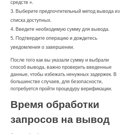
средств ».
Выберите предпочтительный метод вывода из
списка доступных.
Введите необходимую сумму для вывода.
Подтвердите операцию и дождитесь
уведомления о завершении.
После того как вы указали сумму и выбрали
способ вывода, важно проверить введенные
данные, чтобы избежать ненужных задержек. В
большинстве случаев, для безопасности,
потребуется пройти процедуру верификации.
Время обработки
запросов на вывод