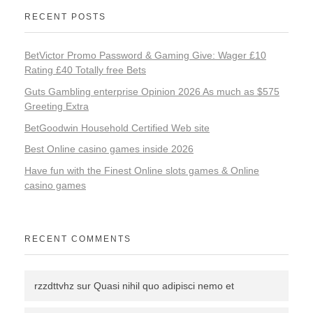
RECENT POSTS
BetVictor Promo Password & Gaming Give: Wager £10
Rating £40 Totally free Bets
Guts Gambling enterprise Opinion 2026 As much as $575
Greeting Extra
BetGoodwin Household Certified Web site
Best Online casino games inside 2026
Have fun with the Finest Online slots games & Online
casino games
RECENT COMMENTS
rzzdttvhz
sur
Quasi nihil quo adipisci nemo et