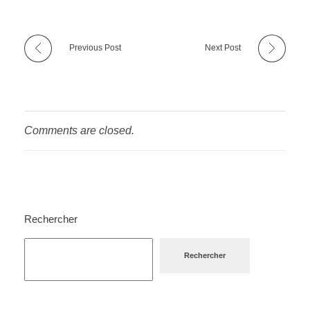
Previous Post
Next Post
Comments are closed.
Rechercher
Rechercher