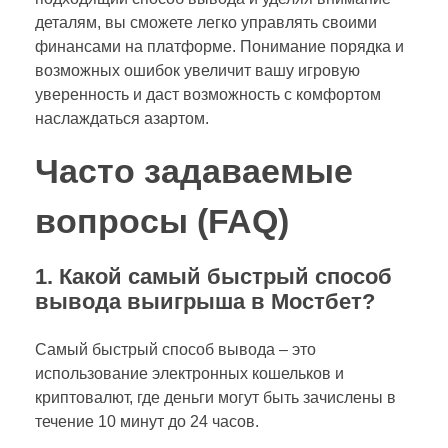
деталям, вы сможете легко управлять своими
финансами на платформе. Понимание порядка и
возможных ошибок увеличит вашу игровую
уверенность и даст возможность с комфортом
наслаждаться азартом.
Часто задаваемые
вопросы (FAQ)
1. Какой самый быстрый способ
вывода выигрыша в Мостбет?
Самый быстрый способ вывода – это
использование электронных кошельков и
криптовалют, где деньги могут быть зачислены в
течение 10 минут до 24 часов.