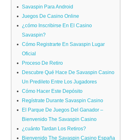
Savaspin Para Android
Juegos De Casino Online
¿cómo Inscribirse En El Casino
Savaspin?
Cómo Registrarte En Savaspin Lugar
Oficial
Proceso De Retiro
Descubre Qué Hace De Savaspin Casino
Un Predileto Entre Los Jugadores
Cómo Hacer Este Depósito
Regístrate Durante Savaspin Casino
El Parque De Juegos Del Ganador –
Bienvenido The Savaspin Casino
¿cuánto Tardan Los Retiros?
Bienvenido The Savaspin Casino España