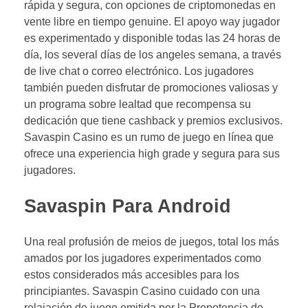
rápida y segura, con opciones de criptomonedas en
vente libre en tiempo genuine. El apoyo way jugador
es experimentado y disponible todas las 24 horas de
día, los several días de los angeles semana, a través
de live chat o correo electrónico. Los jugadores
también pueden disfrutar de promociones valiosas y
un programa sobre lealtad que recompensa su
dedicación que tiene cashback y premios exclusivos.
Savaspin Casino es un rumo de juego en línea que
ofrece una experiencia high grade y segura para sus
jugadores.
Savaspin Para Android
Una real profusión de meios de juegos, total los más
amados por los jugadores experimentados como
estos considerados más accesibles para los
principiantes. Savaspin Casino cuidado con una
relajación de juego emitida por la Prepotencia de