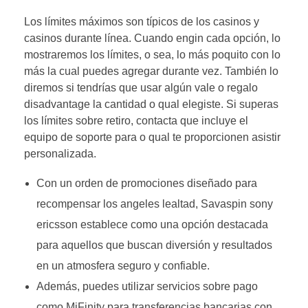
Los límites máximos son típicos de los casinos y
casinos durante línea. Cuando engin cada opción, lo
mostraremos los límites, o sea, lo más poquito con lo
más la cual puedes agregar durante vez. También lo
diremos si tendrías que usar algún vale o regalo
disadvantage la cantidad o qual elegiste. Si superas
los límites sobre retiro, contacta que incluye el
equipo de soporte para o qual te proporcionen asistir
personalizada.
Con un orden de promociones diseñado para
recompensar los angeles lealtad, Savaspin sony
ericsson establece como una opción destacada
para aquellos que buscan diversión y resultados
en un atmosfera seguro y confiable.
Además, puedes utilizar servicios sobre pago
como MiFinity para transferencias bancarias con