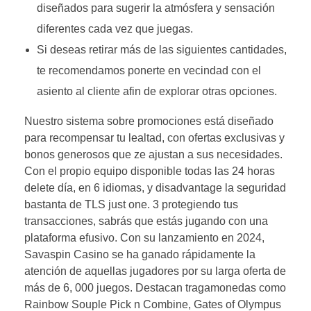
diseñados para sugerir la atmósfera y sensación
diferentes cada vez que juegas.
Si deseas retirar más de las siguientes cantidades,
te recomendamos ponerte en vecindad con el
asiento al cliente afin de explorar otras opciones.
Nuestro sistema sobre promociones está diseñado
para recompensar tu lealtad, con ofertas exclusivas y
bonos generosos que ze ajustan a sus necesidades.
Con el propio equipo disponible todas las 24 horas
delete día, en 6 idiomas, y disadvantage la seguridad
bastanta de TLS just one. 3 protegiendo tus
transacciones, sabrás que estás jugando con una
plataforma efusivo. Con su lanzamiento en 2024,
Savaspin Casino se ha ganado rápidamente la
atención de aquellas jugadores por su larga oferta de
más de 6, 000 juegos. Destacan tragamonedas como
Rainbow Souple Pick n Combine, Gates of Olympus