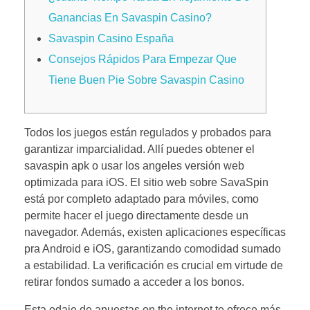
Ganancias En Savaspin Casino?
Savaspin Casino España
Consejos Rápidos Para Empezar Que
Tiene Buen Pie Sobre Savaspin Casino
Todos los juegos están regulados y probados para
garantizar imparcialidad. Allí puedes obtener el
savaspin apk o usar los angeles versión web
optimizada para iOS. El sitio web sobre SavaSpin
está por completo adaptado para móviles, como
permite hacer el juego directamente desde un
navegador. Además, existen aplicaciones específicas
pra Android e iOS, garantizando comodidad sumado
a estabilidad. La verificación es crucial em virtude de
retirar fondos sumado a acceder a los bonos.
Esta odaie de apuestas on the internet te ofrece más