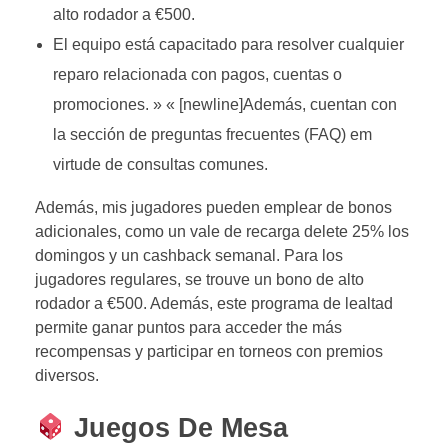
alto rodador a €500.
El equipo está capacitado para resolver cualquier
reparo relacionada con pagos, cuentas o
promociones. » « [newline]Además, cuentan con
la sección de preguntas frecuentes (FAQ) em
virtude de consultas comunes.
Además, mis jugadores pueden emplear de bonos
adicionales, como un vale de recarga delete 25% los
domingos y un cashback semanal. Para los
jugadores regulares, se trouve un bono de alto
rodador a €500. Además, este programa de lealtad
permite ganar puntos para acceder the más
recompensas y participar en torneos con premios
diversos.
Juegos De Mesa