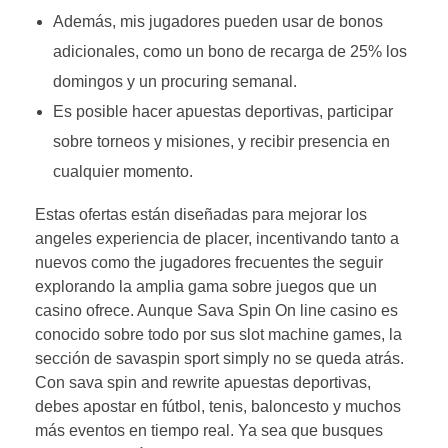
Además, mis jugadores pueden usar de bonos
adicionales, como un bono de recarga de 25% los
domingos y un procuring semanal.
Es posible hacer apuestas deportivas, participar
sobre torneos y misiones, y recibir presencia en
cualquier momento.
Estas ofertas están diseñadas para mejorar los
angeles experiencia de placer, incentivando tanto a
nuevos como the jugadores frecuentes the seguir
explorando la amplia gama sobre juegos que un
casino ofrece. Aunque Sava Spin On line casino es
conocido sobre todo por sus slot machine games, la
sección de savaspin sport simply no se queda atrás.
Con sava spin and rewrite apuestas deportivas,
debes apostar en fútbol, tenis, baloncesto y muchos
más eventos en tiempo real. Ya sea que busques