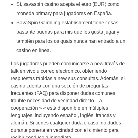
Sí, savaspin casino acepta el euro (EUR) como
moneda primary para jugadores en España.
SavaSpin Gambling establishment tiene cosas
bastante buenas para mis que les gusta jugar y
también para los os quais nunca han entrado a un
casino en línea.
Los jugadores pueden comunicarse a new través de
talk en vivo u correo electrónico, obteniendo
respuestas rápidas a new sus consultas. Además, el
casino cuenta con una sección de preguntas
frecuentes (FAQ) para disponer dudas comunes
trouble necesidad de vecindad directo. La
cooperación » « está disponible en múltiples
lenguajes, incluyendo español, inglés, francés y
alemán. Si tienes cualquier duda o caso, no dudes
durante ponerte en vecindad con el cimiento para
recibir conduce a inmediata.