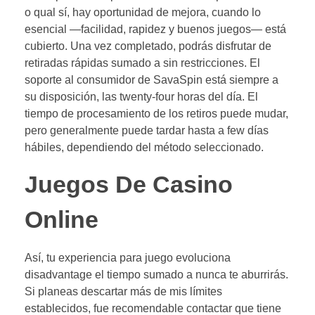
o qual sí, hay oportunidad de mejora, cuando lo
esencial —facilidad, rapidez y buenos juegos— está
cubierto. Una vez completado, podrás disfrutar de
retiradas rápidas sumado a sin restricciones. El
soporte al consumidor de SavaSpin está siempre a
su disposición, las twenty-four horas del día. El
tiempo de procesamiento de los retiros puede mudar,
pero generalmente puede tardar hasta a few días
hábiles, dependiendo del método seleccionado.
Juegos De Casino
Online
Así, tu experiencia para juego evoluciona
disadvantage el tiempo sumado a nunca te aburrirás.
Si planeas descartar más de mis límites
establecidos, fue recomendable contactar que tiene