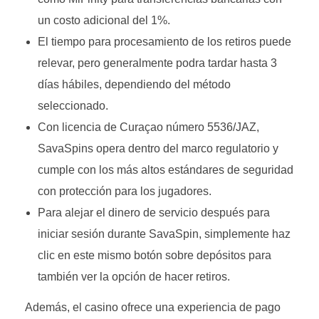
un costo adicional del 1%.
El tiempo para procesamiento de los retiros puede
relevar, pero generalmente podra tardar hasta 3
días hábiles, dependiendo del método
seleccionado.
Con licencia de Curaçao número 5536/JAZ,
SavaSpins opera dentro del marco regulatorio y
cumple con los más altos estándares de seguridad
con protección para los jugadores.
Para alejar el dinero de servicio después para
iniciar sesión durante SavaSpin, simplemente haz
clic en este mismo botón sobre depósitos para
también ver la opción de hacer retiros.
Además, el casino ofrece una experiencia de pago