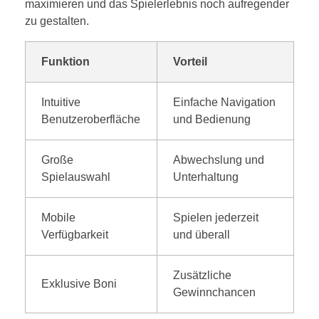
maximieren und das Spielerlebnis noch aufregender
zu gestalten.
Funktion
Vorteil
Intuitive
Einfache Navigation
Benutzeroberfläche
und Bedienung
Große
Abwechslung und
Spielauswahl
Unterhaltung
Mobile
Spielen jederzeit
Verfügbarkeit
und überall
Zusätzliche
Exklusive Boni
Gewinnchancen