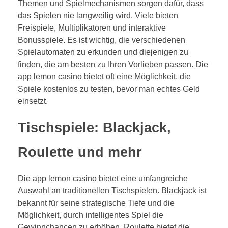
Themen und Spielmechanismen sorgen dafür, dass
das Spielen nie langweilig wird. Viele bieten
Freispiele, Multiplikatoren und interaktive
Bonusspiele. Es ist wichtig, die verschiedenen
Spielautomaten zu erkunden und diejenigen zu
finden, die am besten zu Ihren Vorlieben passen. Die
app lemon casino bietet oft eine Möglichkeit, die
Spiele kostenlos zu testen, bevor man echtes Geld
einsetzt.
Tischspiele: Blackjack,
Roulette und mehr
Die app lemon casino bietet eine umfangreiche
Auswahl an traditionellen Tischspielen. Blackjack ist
bekannt für seine strategische Tiefe und die
Möglichkeit, durch intelligentes Spiel die
Gewinnchancen zu erhöhen. Roulette bietet die