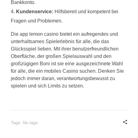
Bankkonto.
Kundenservice:
Hilfsbereit und kompetent bei
Fragen und Problemen.
Die app lemon casino bietet ein aufregendes und
unterhaltsames Spielerlebnis für alle, die das
Glücksspiel lieben. Mit ihrer benutzerfreundlichen
Oberfläche, der großen Spielauswahl und den
großzügigen Boni ist sie eine ausgezeichnete Wahl
für alle, die ein mobiles Casino suchen. Denken Sie
jedoch immer daran, verantwortungsbewusst zu
spielen und sich Limits zu setzen.
Tags: No tags