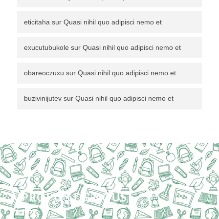
eticitaha
sur
Quasi nihil quo adipisci nemo et
exucutubukole
sur
Quasi nihil quo adipisci nemo et
obareoczuxu
sur
Quasi nihil quo adipisci nemo et
buzivinijutev
sur
Quasi nihil quo adipisci nemo et
À PROPOS DE NOUS