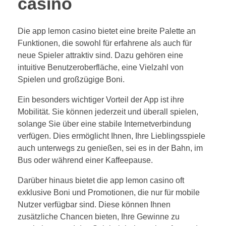
casino
Die app lemon casino bietet eine breite Palette an
Funktionen, die sowohl für erfahrene als auch für
neue Spieler attraktiv sind. Dazu gehören eine
intuitive Benutzeroberfläche, eine Vielzahl von
Spielen und großzügige Boni.
Ein besonders wichtiger Vorteil der App ist ihre
Mobilität. Sie können jederzeit und überall spielen,
solange Sie über eine stabile Internetverbindung
verfügen. Dies ermöglicht Ihnen, Ihre Lieblingsspiele
auch unterwegs zu genießen, sei es in der Bahn, im
Bus oder während einer Kaffeepause.
Darüber hinaus bietet die app lemon casino oft
exklusive Boni und Promotionen, die nur für mobile
Nutzer verfügbar sind. Diese können Ihnen
zusätzliche Chancen bieten, Ihre Gewinne zu