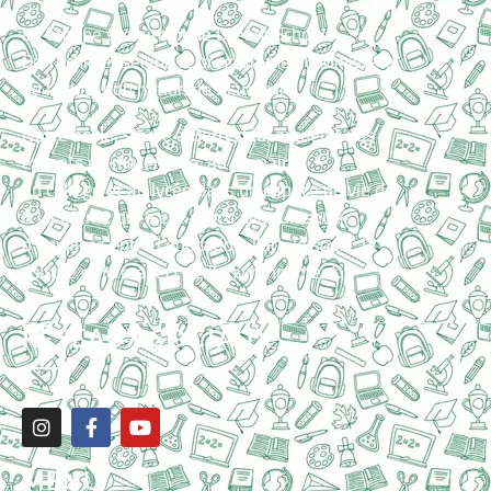
Le Groupe scolaire
privé
Dream School
Berrechid enseigne le programme du Ministère
de l’éducation nationale Marocain.
Notre
école
, située à
Berrechid,
accueille vos
enfants en
maternelle
, au
primaire
,
au
collège
et au
lycée
dans un espace de vie de
816.25 m2 qui a été conçu avec un souci
d’équilibre entre l’éducation, l’art, le sport, la
culture et le respect de l’environnement.
RÉSEAUX SOCIAUX
MENU