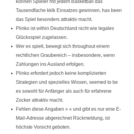
können Spieler mit jedem Basketball das
Tausendfache kklk Einsatzes gewinnen, has been
das Spiel besonders attraktiv macht.
Plinko ist within Deutschland nicht wie legales
Glücksspiel zugelassen.
Wer es spielt, bewegt sich throughout einem
rechtlichen Graubereich – insbesondere, wenn
Zahlungen ins Ausland erfolgen.
Plinko erfordert jedoch keine komplizierten
Strategien und spezielles Wissen, seemed to be
es sowohl für Anfänger als auch für erfahrene
Zocker attraktiv macht.
Fehlen diese Angaben » « und gibt es nur eine E-
Mail-Adresse abgerechnet Rückmeldung, ist
höchste Vorsicht geboten.