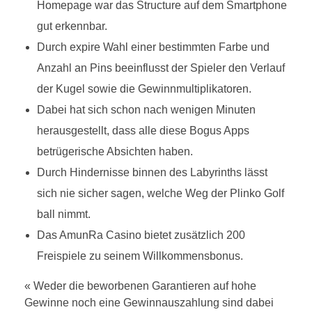
Homepage war das Structure auf dem Smartphone
gut erkennbar.
Durch expire Wahl einer bestimmten Farbe und
Anzahl an Pins beeinflusst der Spieler den Verlauf
der Kugel sowie die Gewinnmultiplikatoren.
Dabei hat sich schon nach wenigen Minuten
herausgestellt, dass alle diese Bogus Apps
betrügerische Absichten haben.
Durch Hindernisse binnen des Labyrinths lässt
sich nie sicher sagen, welche Weg der Plinko Golf
ball nimmt.
Das AmunRa Casino bietet zusätzlich 200
Freispiele zu seinem Willkommensbonus.
« Weder die beworbenen Garantieren auf hohe
Gewinne noch eine Gewinnauszahlung sind dabei