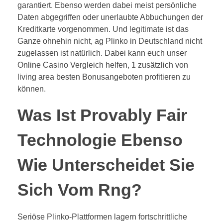
garantiert. Ebenso werden dabei meist persönliche
Daten abgegriffen oder unerlaubte Abbuchungen der
Kreditkarte vorgenommen. Und legitimate ist das
Ganze ohnehin nicht, ag Plinko in Deutschland nicht
zugelassen ist natürlich. Dabei kann euch unser
Online Casino Vergleich helfen, 1 zusätzlich von
living area besten Bonusangeboten profitieren zu
können.
Was Ist Provably Fair
Technologie Ebenso
Wie Unterscheidet Sie
Sich Vom Rng?
Seriöse Plinko-Plattformen lagern fortschrittliche