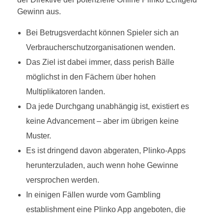
Gewinn aus.
Bei Betrugsverdacht können Spieler sich an
Verbraucherschutzorganisationen wenden.
Das Ziel ist dabei immer, dass perish Bälle
möglichst in den Fächern über hohen
Multiplikatoren landen.
Da jede Durchgang unabhängig ist, existiert es
keine Advancement – aber im übrigen keine
Muster.
Es ist dringend davon abgeraten, Plinko-Apps
herunterzuladen, auch wenn hohe Gewinne
versprochen werden.
In einigen Fällen wurde vom Gambling
establishment eine Plinko App angeboten, die