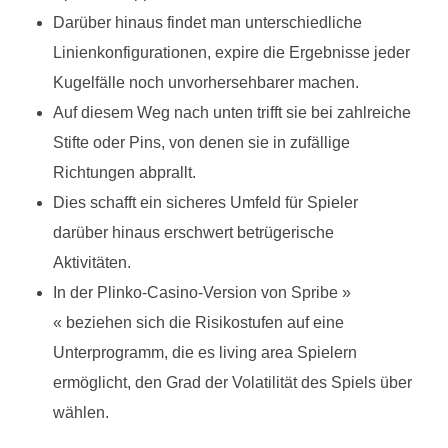
Darüber hinaus findet man unterschiedliche
Linienkonfigurationen, expire die Ergebnisse jeder
Kugelfälle noch unvorhersehbarer machen.
Auf diesem Weg nach unten trifft sie bei zahlreiche
Stifte oder Pins, von denen sie in zufällige
Richtungen abprallt.
Dies schafft ein sicheres Umfeld für Spieler
darüber hinaus erschwert betrügerische
Aktivitäten.
In der Plinko-Casino-Version von Spribe »
« beziehen sich die Risikostufen auf eine
Unterprogramm, die es living area Spielern
ermöglicht, den Grad der Volatilität des Spiels über
wählen.