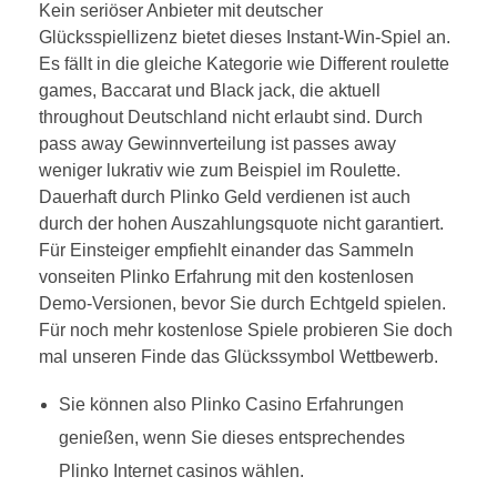
Kein seriöser Anbieter mit deutscher
Glücksspiellizenz bietet dieses Instant-Win-Spiel an.
Es fällt in die gleiche Kategorie wie Different roulette
games, Baccarat und Black jack, die aktuell
throughout Deutschland nicht erlaubt sind. Durch
pass away Gewinnverteilung ist passes away
weniger lukrativ wie zum Beispiel im Roulette.
Dauerhaft durch Plinko Geld verdienen ist auch
durch der hohen Auszahlungsquote nicht garantiert.
Für Einsteiger empfiehlt einander das Sammeln
vonseiten Plinko Erfahrung mit den kostenlosen
Demo-Versionen, bevor Sie durch Echtgeld spielen.
Für noch mehr kostenlose Spiele probieren Sie doch
mal unseren Finde das Glückssymbol Wettbewerb.
Sie können also Plinko Casino Erfahrungen
genießen, wenn Sie dieses entsprechendes
Plinko Internet casinos wählen.