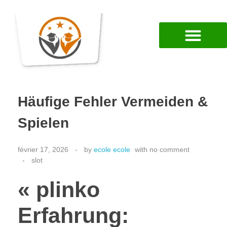
Häufige Fehler Vermeiden &
Spielen
février 17, 2026
by
ecole ecole
with
no comment
slot
« plinko
Erfahrung: