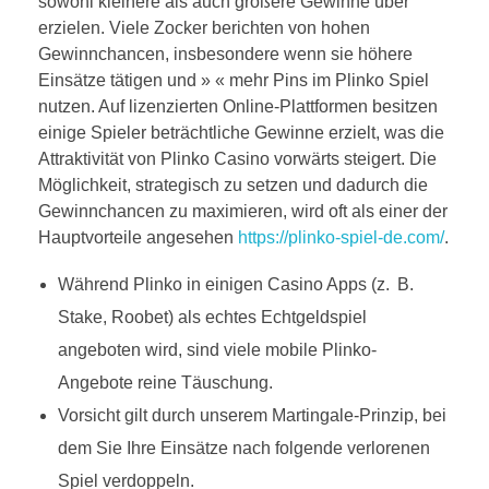
sowohl kleinere als auch größere Gewinne über
erzielen. Viele Zocker berichten von hohen
Gewinnchancen, insbesondere wenn sie höhere
Einsätze tätigen und » « mehr Pins im Plinko Spiel
nutzen. Auf lizenzierten Online-Plattformen besitzen
einige Spieler beträchtliche Gewinne erzielt, was die
Attraktivität von Plinko Casino vorwärts steigert. Die
Möglichkeit, strategisch zu setzen und dadurch die
Gewinnchancen zu maximieren, wird oft als einer der
Hauptvorteile angesehen
https://plinko-spiel-de.com/
.
Während Plinko in einigen Casino Apps (z. B.
Stake, Roobet) als echtes Echtgeldspiel
angeboten wird, sind viele mobile Plinko-
Angebote reine Täuschung.
Vorsicht gilt durch unserem Martingale-Prinzip, bei
dem Sie Ihre Einsätze nach folgende verlorenen
Spiel verdoppeln.