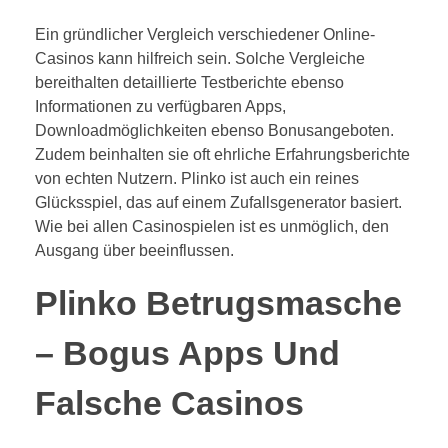
Ein gründlicher Vergleich verschiedener Online-
Casinos kann hilfreich sein. Solche Vergleiche
bereithalten detaillierte Testberichte ebenso
Informationen zu verfügbaren Apps,
Downloadmöglichkeiten ebenso Bonusangeboten.
Zudem beinhalten sie oft ehrliche Erfahrungsberichte
von echten Nutzern. Plinko ist auch ein reines
Glücksspiel, das auf einem Zufallsgenerator basiert.
Wie bei allen Casinospielen ist es unmöglich, den
Ausgang über beeinflussen.
Plinko Betrugsmasche
– Bogus Apps Und
Falsche Casinos