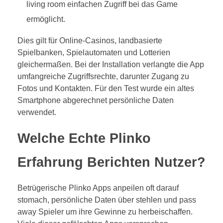
living room einfachen Zugriff bei das Game
ermöglicht.
Dies gilt für Online-Casinos, landbasierte
Spielbanken, Spielautomaten und Lotterien
gleichermaßen. Bei der Installation verlangte die App
umfangreiche Zugriffsrechte, darunter Zugang zu
Fotos und Kontakten. Für den Test wurde ein altes
Smartphone abgerechnet persönliche Daten
verwendet.
Welche Echte Plinko
Erfahrung Berichten Nutzer?
Betrügerische Plinko Apps anpeilen oft darauf
stomach, persönliche Daten über stehlen und pass
away Spieler um ihre Gewinne zu herbeischaffen.