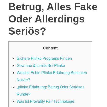
Betrug, Alles Fake
Oder Allerdings
Seriös?
Content
Sichere Plinko Programs Finden
Gewinne & Limits Bei Plinko
Welche Echte Plinko Erfahrung Berichten
Nutzer?
„plinko Erfahrung: Betrug Oder Seriöses
Runde?
Was Ist Provably Fair Technologie