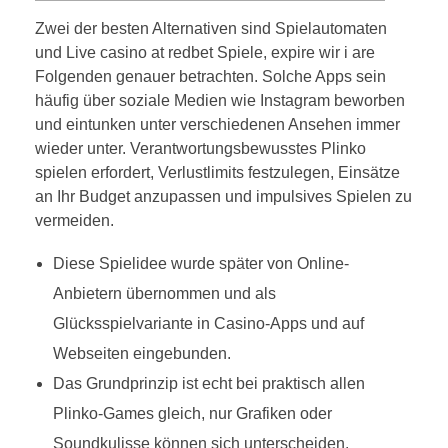
Zwei der besten Alternativen sind Spielautomaten
und Live casino at redbet Spiele, expire wir i are
Folgenden genauer betrachten. Solche Apps sein
häufig über soziale Medien wie Instagram beworben
und eintunken unter verschiedenen Ansehen immer
wieder unter. Verantwortungsbewusstes Plinko
spielen erfordert, Verlustlimits festzulegen, Einsätze
an Ihr Budget anzupassen und impulsives Spielen zu
vermeiden.
Diese Spielidee wurde später von Online-
Anbietern übernommen und als
Glücksspielvariante in Casino-Apps und auf
Webseiten eingebunden.
Das Grundprinzip ist echt bei praktisch allen
Plinko-Games gleich, nur Grafiken oder
Soundkulisse können sich unterscheiden.