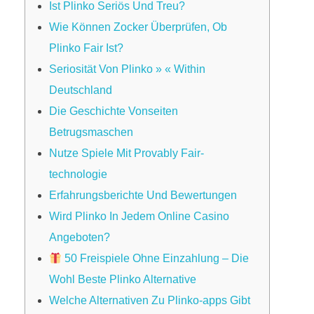
Ist Plinko Seriös Und Treu?
Wie Können Zocker Überprüfen, Ob
Plinko Fair Ist?
Seriosität Von Plinko » « Within
Deutschland
Die Geschichte Vonseiten
Betrugsmaschen
Nutze Spiele Mit Provably Fair-
technologie
Erfahrungsberichte Und Bewertungen
Wird Plinko In Jedem Online Casino
Angeboten?
50 Freispiele Ohne Einzahlung – Die
Wohl Beste Plinko Alternative
Welche Alternativen Zu Plinko-apps Gibt