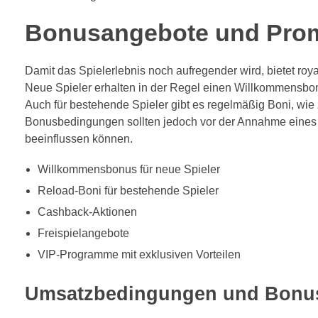
Bonusangebote und Promo
Damit das Spielerlebnis noch aufregender wird, bietet ro
Neue Spieler erhalten in der Regel einen Willkommensbo
Auch für bestehende Spieler gibt es regelmäßig Boni, wi
Bonusbedingungen sollten jedoch vor der Annahme eines 
beeinflussen können.
Willkommensbonus für neue Spieler
Reload-Boni für bestehende Spieler
Cashback-Aktionen
Freispielangebote
VIP-Programme mit exklusiven Vorteilen
Umsatzbedingungen und Bonu