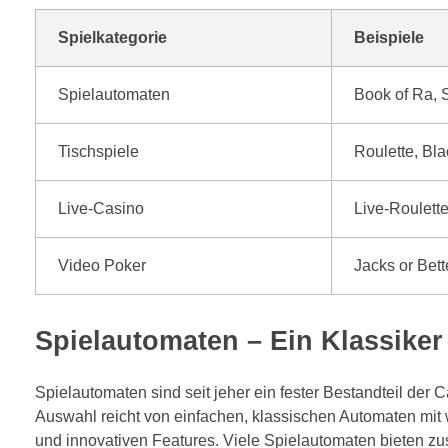
Spielkategorie
Beispiele
Spielautomaten
Book of Ra, 
Tischspiele
Roulette, Bla
Live-Casino
Live-Roulette
Video Poker
Jacks or Bet
Spielautomaten – Ein Klassiker 
Spielautomaten sind seit jeher ein fester Bestandteil der C
Auswahl reicht von einfachen, klassischen Automaten mit
und innovativen Features. Viele Spielautomaten bieten zus