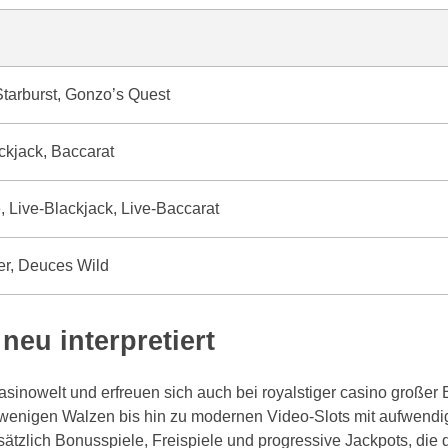
Starburst, Gonzo’s Quest
ckjack, Baccarat
, Live-Blackjack, Live-Baccarat
ter, Deuces Wild
neu interpretiert
asinowelt und erfreuen sich auch bei royalstiger casino großer B
 wenigen Walzen bis hin zu modernen Video-Slots mit aufwendi
ätzlich Bonusspiele, Freispiele und progressive Jackpots, die 