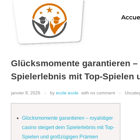
Accue
Glücksmomente garantieren – r
Spielerlebnis mit Top-Spielen
janvier 8, 2026
by
ecole ecole
with
no comment
Uncate
Glücksmomente garantieren – royalstiger
casino steigert dein Spielerlebnis mit Top-
Spielen und großzügigen Prämien