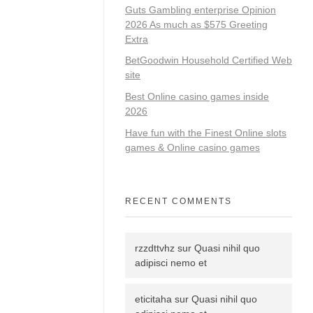
Guts Gambling enterprise Opinion
2026 As much as $575 Greeting
Extra
BetGoodwin Household Certified Web
site
Best Online casino games inside
2026
Have fun with the Finest Online slots
games & Online casino games
RECENT COMMENTS
rzzdttvhz
sur
Quasi nihil quo
adipisci nemo et
eticitaha
sur
Quasi nihil quo