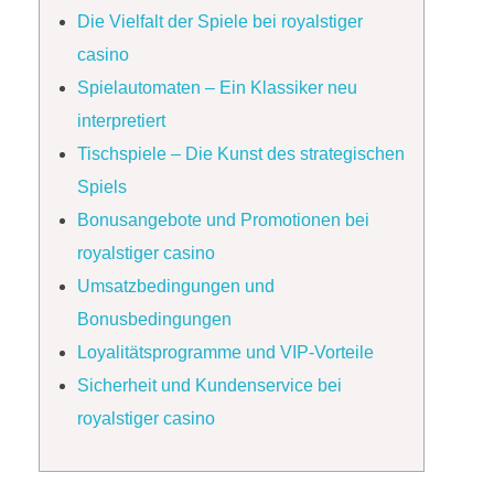
Die Vielfalt der Spiele bei royalstiger
casino
Spielautomaten – Ein Klassiker neu
interpretiert
Tischspiele – Die Kunst des strategischen
Spiels
Bonusangebote und Promotionen bei
royalstiger casino
Umsatzbedingungen und
Bonusbedingungen
Loyalitätsprogramme und VIP-Vorteile
Sicherheit und Kundenservice bei
royalstiger casino