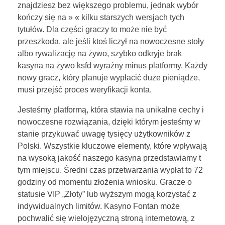
znajdziesz bez większego problemu, jednak wybór
kończy się na » « kilku starszych wersjach tych
tytułów. Dla części graczy to może nie być
przeszkoda, ale jeśli ktoś liczył na nowoczesne stoły
albo rywalizację na żywo, szybko odkryje brak
kasyna na żywo ksfd wyraźny minus platformy. Każdy
nowy gracz, który planuje wypłacić duże pieniądze,
musi przejść proces weryfikacji konta.
Jesteśmy platformą, która stawia na unikalne cechy i
nowoczesne rozwiązania, dzięki którym jesteśmy w
stanie przykuwać uwagę tysięcy użytkowników z
Polski. Wszystkie kluczowe elementy, które wpływają
na wysoką jakość naszego kasyna przedstawiamy t
tym miejscu. Średni czas przetwarzania wypłat to 72
godziny od momentu złożenia wniosku. Gracze o
statusie VIP „Złoty” lub wyższym mogą korzystać z
indywidualnych limitów. Kasyno Fontan może
pochwalić się wielojęzyczną stroną internetową, z