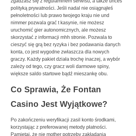
zgadzasz się z regulaminem serwisu, a także unces
polityką prywatności. Jeśli nadal nie osiągnąłeś
pełnoletności lub prawo twojego kraju nie und
nimmer pozwala grać t kasynie, nie możesz
uruchomić gier autonomicznych, ale możesz
skorzystać z informacji mhh stronie. Pozwala to
cieszyć się grą bez ryzyka i bez podawania danych
konta, co jest wygodne zwłaszcza dla nowych
graczy. Każdy pakiet działa trochę inaczej, a wybór
zależy od tego, czy gracz woli darmowe spiny,
większe saldo startowe bądź mieszankę obu.
Co Sprawia, Że Fontan
Casino Jest Wyjątkowe?
Po zakończeniu weryfikacji zasil konto środkami,
korzystając z preferowanej metody płatności.
Pamiętaj, że nie mother potrzeby zakładania