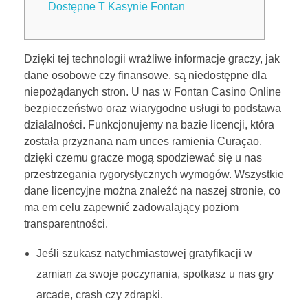
Dostępne T Kasynie Fontan
Dzięki tej technologii wrażliwe informacje graczy, jak
dane osobowe czy finansowe, są niedostępne dla
niepożądanych stron. U nas w Fontan Casino Online
bezpieczeństwo oraz wiarygodne usługi to podstawa
działalności. Funkcjonujemy na bazie licencji, która
została przyznana nam unces ramienia Curaçao,
dzięki czemu gracze mogą spodziewać się u nas
przestrzegania rygorystycznych wymogów. Wszystkie
dane licencyjne można znaleźć na naszej stronie, co
ma em celu zapewnić zadowalający poziom
transparentności.
Jeśli szukasz natychmiastowej gratyfikacji w
zamian za swoje poczynania, spotkasz u nas gry
arcade, crash czy zdrapki.