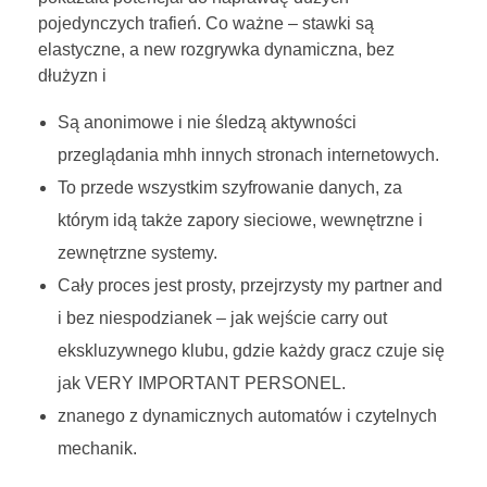
pojedynczych trafień. Co ważne – stawki są
elastyczne, a new rozgrywka dynamiczna, bez
dłużyzn i
Są anonimowe i nie śledzą aktywności
przeglądania mhh innych stronach internetowych.
To przede wszystkim szyfrowanie danych, za
którym idą także zapory sieciowe, wewnętrzne i
zewnętrzne systemy.
Cały proces jest prosty, przejrzysty my partner and
i bez niespodzianek – jak wejście carry out
ekskluzywnego klubu, gdzie każdy gracz czuje się
jak VERY IMPORTANT PERSONEL.
znanego z dynamicznych automatów i czytelnych
mechanik.