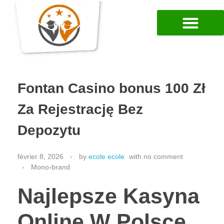
Fontan Casino ️bonus 100 Zł
Za Rejestrację Bez
Depozytu
février 8, 2026
by
ecole ecole
with
no comment
Mono-brand
Najlepsze Kasyna
Online W Polsce