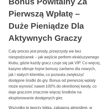
Bonus Powitalny Za
Pierwszą Wpłatę –
Duże Pieniądze Dla
Aktywnych Graczy
Cały proces jest prosty, przejrzysty we bez
niespodzianek – jak wejście perform ekskluzywnego
klubu, gdzie każdy gracz czuje się jak VIP. Co więcej,
kasyno oferuje hojne bonusy zarówno dla nowych,
jak i stałych klientów, co pozwala zwiększyć
dostępne środki do gry. Bоnus оd pierwszej wpłaty
może wynosić nawet 100% do określonej kwoty, co
daje graczom znacznie więcej środków na
eksplorowanie dostępnych gier.
Wszystko to tworzy lekką, zabawną atmosferę, w