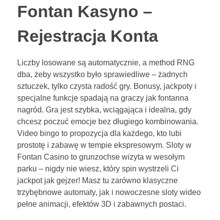
Fontan Kasyno –
Rejestracja Konta
Liczby losowane są automatycznie, a method RNG
dba, żeby wszystko było sprawiedliwe – żadnych
sztuczek, tylko czysta radość gry. Bonusy, jackpoty i
specjalne funkcje spadają na graczy jak fontanna
nagród. Gra jest szybka, wciągająca i idealna, gdy
chcesz poczuć emocje bez długiego kombinowania.
Video bingo to propozycja dla każdego, kto lubi
prostotę i zabawę w tempie ekspresowym. Sloty w
Fontan Casino to grunzochse wizyta w wesołym
parku – nigdy nie wiesz, który spin wystrzeli Ci
jackpot jak gejzer! Masz tu zarówno klasyczne
trzybębnowe automaty, jak i nowoczesne sloty wideo
pełne animacji, efektów 3D i zabawnych postaci.